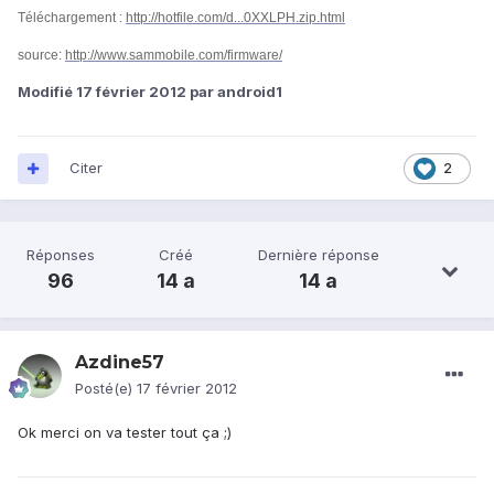
Téléchargement :
http://hotfile.com/d...0XXLPH.zip.html
source:
http://www.sammobile.com/firmware/
Modifié
17 février 2012
par android1
Citer
2
Réponses
Créé
Dernière réponse
96
14 a
14 a
Azdine57
Posté(e)
17 février 2012
Ok merci on va tester tout ça ;)