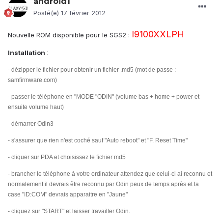
android1
Posté(e)
17 février 2012
I9100XXLPH
Nouvelle ROM disponible pour le SGS2 :
Installation
:
- dézipper le fichier pour obtenir un fichier .md5 (mot de passe :
samfirmware.com)
- passer le téléphone en "MODE "ODIN" (volume bas + home + power et
ensuite volume haut)
- démarrer Odin3
- s'assurer que rien n'est coché sauf "Auto reboot" et "F. Reset Time"
- cliquer sur PDA et choisissez le fichier md5
- brancher le téléphone à votre ordinateur attendez que celui-ci ai reconnu et
normalement il devrais être reconnu par Odin peux de temps après et la
case "ID:COM" devrais apparaitre en "Jaune"
- cliquez sur "START" et laisser travailler Odin.