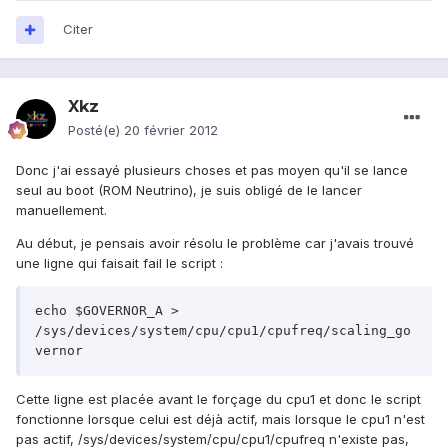
Citer
Xkz
Posté(e)
20 février 2012
Donc j'ai essayé plusieurs choses et pas moyen qu'il se lance
seul au boot (ROM Neutrino), je suis obligé de le lancer
manuellement.
Au début, je pensais avoir résolu le problème car j'avais trouvé
une ligne qui faisait fail le script :
echo $GOVERNOR_A > 
/sys/devices/system/cpu/cpu1/cpufreq/scaling_go
Cette ligne est placée avant le forçage du cpu1 et donc le script
fonctionne lorsque celui est déjà actif, mais lorsque le cpu1 n'est
pas actif, /sys/devices/system/cpu/cpu1/cpufreq n'existe pas,