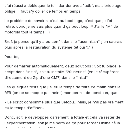
J'ai réussi a débloquer le tel : dur dur avec "adb", mais bricolage
oblige, il faut s'y coller de temps en temps.
Le problème de savoir si c'est au boot logo, c'est que je l'ai
retiré, donc je ne sais plus quand ça boot loop :P J'ai le "M" de
motorola tout le temps ! :)
Bref, je pense qu'il y a eu conflit dans le "userinit.sh". j'en saurais
plus après la restauration du système (et oui ^_^ )
Pour toi,
Pour demarrer automatiquement, deux solutions : Soit tu place le
script dans "init.d", soit tu installe "20userinit" (en le récupérant
directement du Zip d'une CM7) dans le "init.d"
Les quelques tests que j'ai eu le temps de faire ce matin dans le
RER (on ne se moque pas hein !) mon permis de constater, que :
- Le script consomme plus que Setcpu... Mais, je n'ai pas vraiment
eu le temps d'affiner...
Donc, soit je developpes carrement la totale et cela va rester de
l'experimentation, soit je me serts de ça pour forcer Online "à la