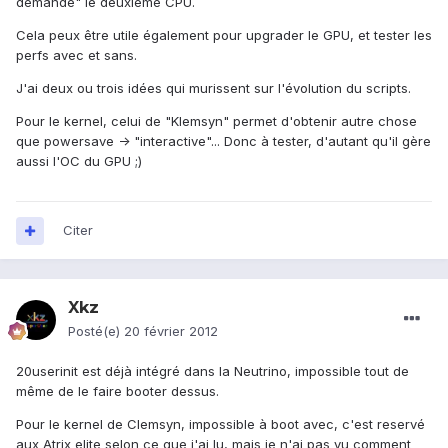
demande" le deuxième CPU.
Cela peux être utile également pour upgrader le GPU, et tester les
perfs avec et sans.
J'ai deux ou trois idées qui murissent sur l'évolution du scripts.
Pour le kernel, celui de "Klemsyn" permet d'obtenir autre chose
que powersave -> "interactive"... Donc à tester, d'autant qu'il gère
aussi l'OC du GPU ;)
Citer
Xkz
Posté(e)
20 février 2012
20userinit est déjà intégré dans la Neutrino, impossible tout de
même de le faire booter dessus.
Pour le kernel de Clemsyn, impossible à boot avec, c'est reservé
aux Atrix elite selon ce que j'ai lu, mais je n'ai pas vu comment