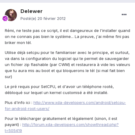
Delewer
Posté(e)
20 février 2012
Rémi, ne teste pas ce script, il est dangeureux de l'installer quand
on ne connais pas bien le système... La preuve, j'ai même fini pas
briker mon tél.
Utilise déjà setcpu pour te familiariser avec le principe, et surtout,
va dans la configuration du logiciel qui te permet de sauvegarder
un fichier zip flashable (par CWM) et restaurera à vide les valeurs
que tu aura mis au boot et qui bloquerons le tél (si mal fait bien
sur)
Le pré requis pour SetCPU, et d'avoir un téléphone rooté,
débloqué sur lequel un kernel customisé a été installé.
Plus d'info ici :
http://www.xda-developers.com/android/setcpu-
for-android-root-users/
Pour le télécharger gratuitement et légalement (sinon, il est
payant) :
http://forum.xda-developers.com/showthread.php?
t=505419