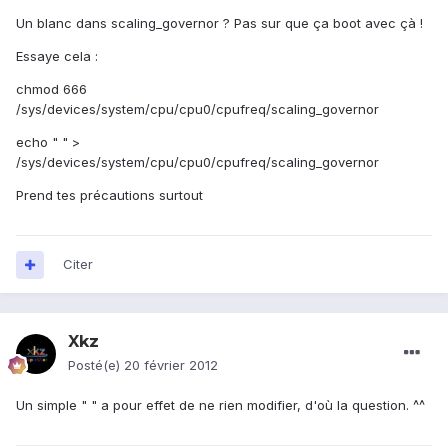
Un blanc dans scaling_governor ? Pas sur que ça boot avec çà !
Essaye cela :
chmod 666
/sys/devices/system/cpu/cpu0/cpufreq/scaling_governor
echo " " >
/sys/devices/system/cpu/cpu0/cpufreq/scaling_governor
Prend tes précautions surtout
Citer
Xkz
Posté(e)
20 février 2012
Un simple " " a pour effet de ne rien modifier, d'où la question. ^^