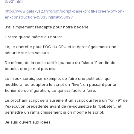
t5921.html
http://www.galaxys2.fr/forum/script-base-profil-screen-off-on-
en-construction-t5833.html#p56097
J'ai simplement réadapté pour notre bécane.
Il reste quand même du boulot.
Là, je cherche pour l'OC du GPU et intégrer également une
sécurité sur les valeurs
De même, de la réelle utilité (ou non) du "sleep 1" en fin de
boucle, que je n'ai pas mis.
Le mieux serais, par exemple, de faire une petit outil qui
modifiera, ou adaptera le script en "live", en passant par un
fichier de configuration, ce qui est facile à faire.
Le prochain script sera surement un script qui fera un "kill -9" de
l'exécution précédente avant de re-soumettre la "bébéte"... et
permettre un rafraichissement si on modifie le script.
Je suis ouvert aux idées.