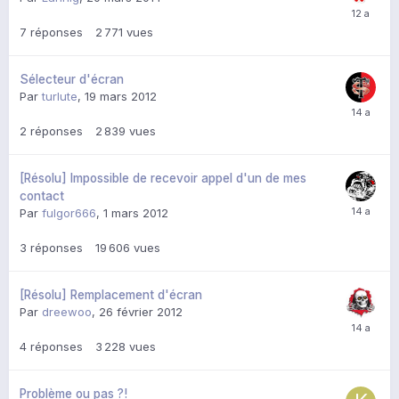
7
réponses
2 771
vues
Sélecteur d'écran
Par
turlute
,
19 mars 2012
2
réponses
2 839
vues
[Résolu] Impossible de recevoir appel d'un de mes
contact
Par
fulgor666
,
1 mars 2012
3
réponses
19 606
vues
[Résolu] Remplacement d'écran
Par
dreewoo
,
26 février 2012
4
réponses
3 228
vues
Problème ou pas ?!