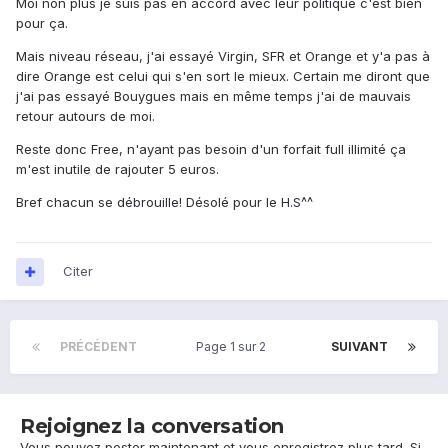
Moi non plus je suis pas en accord avec leur politique c'est bien
pour ça.
Mais niveau réseau, j'ai essayé Virgin, SFR et Orange et y'a pas à
dire Orange est celui qui s'en sort le mieux. Certain me diront que
j'ai pas essayé Bouygues mais en même temps j'ai de mauvais
retour autours de moi.
Reste donc Free, n'ayant pas besoin d'un forfait full illimité ça
m'est inutile de rajouter 5 euros.
Bref chacun se débrouille! Désolé pour le H.S^^
Citer
PRÉCÉDENT
Page 1 sur 2
SUIVANT
Rejoignez la conversation
Vous pouvez poster maintenant et vous enregistrez plus tard. Si