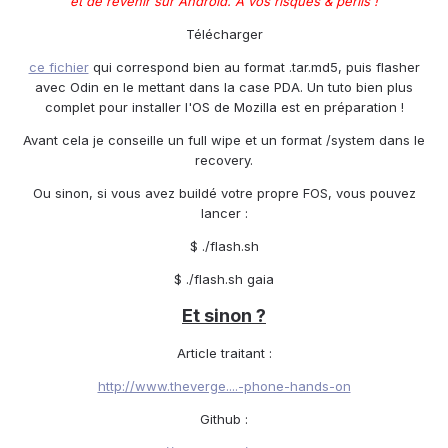
et de revenir sur Android. A vos risques & périls !
Télécharger
ce fichier
qui correspond bien au format .tar.md5, puis flasher
avec Odin en le mettant dans la case PDA. Un tuto bien plus
complet pour installer l'OS de Mozilla est en préparation !
Avant cela je conseille un full wipe et un format /system dans le
recovery.
Ou sinon, si vous avez buildé votre propre FOS, vous pouvez
lancer :
$ ./flash.sh
$ ./flash.sh gaia
Et sinon ?
Article traitant :
http://www.theverge....-phone-hands-on
Github :