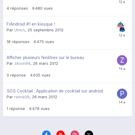
4
réponses
6 480
vues
FrAndroid #1 en kiosque !
Par
Ulrich
,
25 septembre 2012
18
réponses
6 475
vues
Afficher plusieurs fenêtres sur le bureau
Par
zitoon94
,
26 mars 2012
0
réponse
4 635
vues
SOS Cocktail : Application de cocktail sur android
Par
rwina36
,
26 mars 2012
1
réponse
6 478
vues