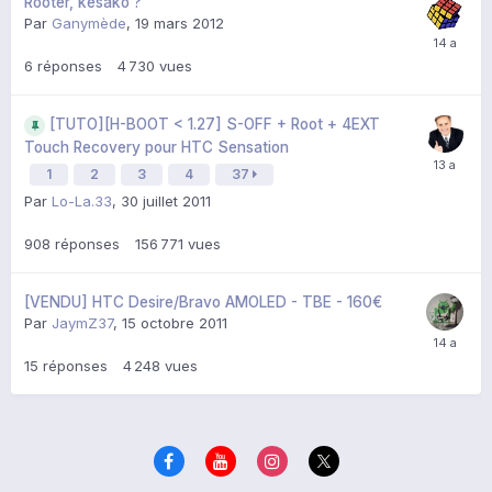
Rooter, késako ?
Par
Ganymède
,
19 mars 2012
6
réponses
4 730
vues
[TUTO][H-BOOT < 1.27] S-OFF + Root + 4EXT
Touch Recovery pour HTC Sensation
1
2
3
4
37
Par
Lo-La.33
,
30 juillet 2011
908
réponses
156 771
vues
[VENDU] HTC Desire/Bravo AMOLED - TBE - 160€
Par
JaymZ37
,
15 octobre 2011
15
réponses
4 248
vues