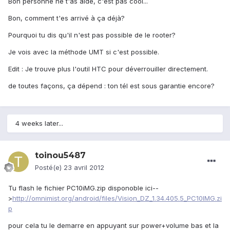
Bon personne ne t'as aidé, c'est pas cool...
Bon, comment t'es arrivé à ça déjà?
Pourquoi tu dis qu'il n'est pas possible de le rooter?
Je vois avec la méthode UMT si c'est possible.
Edit : Je trouve plus l'outil HTC pour déverrouiller directement.
de toutes façons, ça dépend : ton tél est sous garantie encore?
4 weeks later...
toinou5487
Posté(e)
23 avril 2012
Tu flash le fichier PC10iMG.zip disponoble ici--
>
http://omnimist.org/android/files/Vision_DZ_1.34.405.5_PC10IMG.zi
p
pour cela tu le demarre en appuyant sur power+volume bas et la