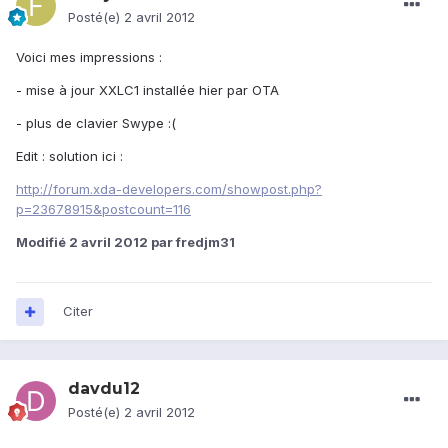
Posté(e)
2 avril 2012
Voici mes impressions :
- mise à jour XXLC1 installée hier par OTA
- plus de clavier Swype :(
Edit : solution ici :
http://forum.xda-developers.com/showpost.php?
p=23678915&postcount=116
Modifié
2 avril 2012
par fredjm31
Citer
davdu12
Posté(e)
2 avril 2012