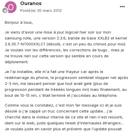
Ouranos
Posté(e)
30 mars 2012
Bonjour à tous,
Je viens d'avoir une mise à jour logiciel hier soir sur mon
samsung note, une version 2.3.6, bande de base XXLB2 et kernel
2.6.35.7-N7000XXLC1 (désolé, c'est un peu du chinois pour moi).
Je voulais voir les différences, les corrections de bugs... mais je
ne trouve rien sur cette version qui semble en cours de
déploiement.
Je l'ai installée, elle m'a fait une frayeur car après le
redémarrage du phone, la progression semblait stopper net après
2-3 mn, me laissant penser que tout avait gelé (plus de
progression pendant de trèèèès longues mn) mais finalement, au
bout de 10-15 mn, c'était terminé et j'accédais au téléphone.
Comme vous le constatez, c'est mon 1er message ici et je suis
désolé si j'ai zappé un truc concernant cette update... j'ai
cherché dans le moteur interne de ce site et rien n'est ressorti,
idem sur le web, juste quelques tweet d'internautes étrangers...
Je voulais juste en savoir plus et prévenir que l'update pouvait