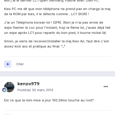
Moi j'ai le dernier LC1 open Germany, Flashé avec Odin PC.
Kies PC me dit que mon téléphone ne prend pas en charge la maj
de la ROM par kies, il le détecte comme ...LC1 (KOR) !
J'ai un Téléphone korean lol ! (SFR). (Non je n'ai pas envie de
wipe flasher le csc pour l'instant, trop la fléme lol, j'avais déjà fait
un wipe après LC1 pour repartir du bon pied, il tourne nickel là)
Sinon, je viens de recevoir/installer la maj Kies Air, faut dire c'est
assez kick ass et pratique au final. ^_^
Citer
kenzo979
Posté(e)
30 mars 2012
Est ce que la mini mise a jour 100.29mo touche au root?