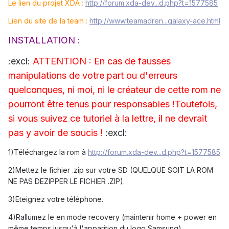
Le lien du projet XDA :
http://forum.xda-dev...d.php?t=1577585
Lien du site de la team :
http://www.teamadren...galaxy-ace.html
INSTALLATION :
:excl:
ATTENTION : En cas de fausses
manipulations de votre part ou d'erreurs
quelconques, ni moi, ni le créateur de cette rom ne
pourront être tenus pour responsables !Toutefois,
si vous suivez ce tutoriel à la lettre, il ne devrait
pas y avoir de soucis !
:excl:
1)Téléchargez la rom à
http://forum.xda-dev...d.php?t=1577585
2)Mettez le fichier .zip sur votre SD (QUELQUE SOIT LA ROM
NE PAS DEZIPPER LE FICHIER .ZIP).
3)Eteignez votre téléphone.
4)Rallumez le en mode recovery (maintenir home + power en
même temps jusqu'à l'apparition du logo Samsung).