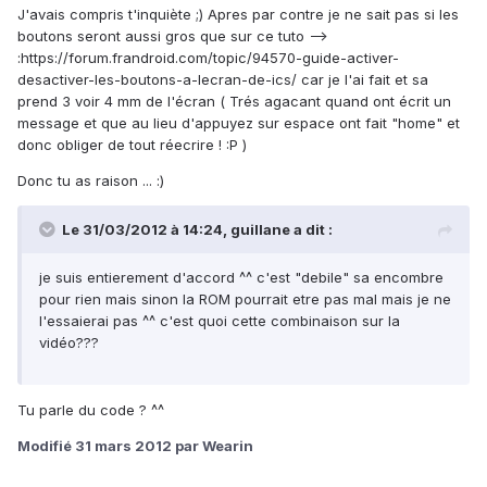
J'avais compris t'inquiète ;) Apres par contre je ne sait pas si les
boutons seront aussi gros que sur ce tuto -->
:https://forum.frandroid.com/topic/94570-guide-activer-
desactiver-les-boutons-a-lecran-de-ics/ car je l'ai fait et sa
prend 3 voir 4 mm de l'écran ( Trés agacant quand ont écrit un
message et que au lieu d'appuyez sur espace ont fait "home" et
donc obliger de tout réecrire ! :P )
Donc tu as raison ... :)
Le 31/03/2012 à 14:24, guillane a dit :
je suis entierement d'accord ^^ c'est "debile" sa encombre
pour rien mais sinon la ROM pourrait etre pas mal mais je ne
l'essaierai pas ^^ c'est quoi cette combinaison sur la
vidéo???
Tu parle du code ? ^^
Modifié
31 mars 2012
par Wearin