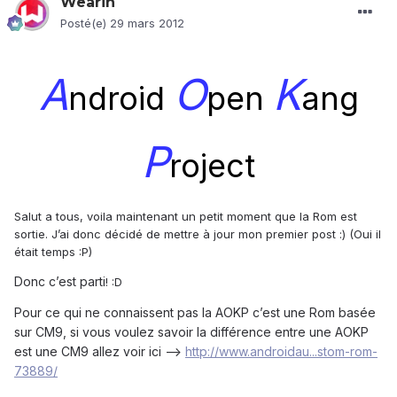
Wearin
Posté(e)
29 mars 2012
A
O
K
ndroid
pen
ang
P
roject
Salut a tous, voila maintenant un petit moment que la Rom est
sortie. J’ai donc décidé de mettre à jour mon premier post :) (Oui il
était temps :P)
Donc c’est parti
! :D
Pour ce qui ne connaissent pas la AOKP c’est une Rom basée
sur CM9, si vous voulez savoir la différence entre une AOKP
est une CM9 allez voir ici -->
http://www.androidau...stom-rom-
73889/