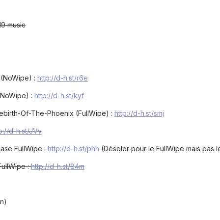
9 music
 (NoWipe) :
http://d-h.st/r6e
(NoWipe) :
http://d-h.st/kyf
birth-Of-The-Phoenix (FullWipe) :
http://d-h.st/smj
p://d-h.st/JVv
ase FullWipe :
http://d-h.st/phh
(Désoler pour le FullWipe mais pas l
FullWipe :
http://d-h.st/84m
n)