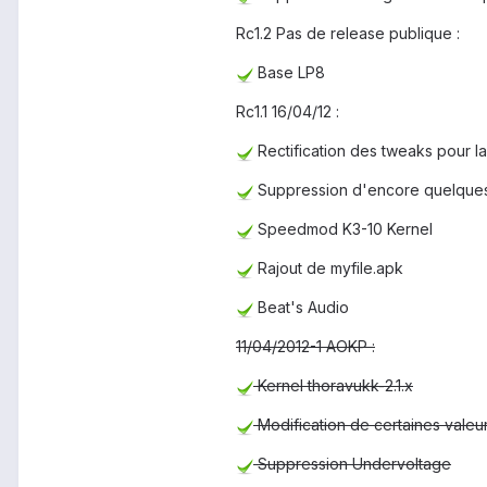
Rc1.2 Pas de release publique :
Base LP8
Rc1.1 16/04/12 :
Rectification des tweaks pour l
Suppression d'encore quelques
Speedmod K3-10 Kernel
Rajout de myfile.apk
Beat's Audio
11/04/2012-1 AOKP :
Kernel thoravukk-2.1.x
Modification de certaines valeu
Suppression Undervoltage