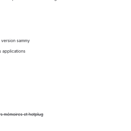
a version sammy
 applications
rs mémoires et hotplug