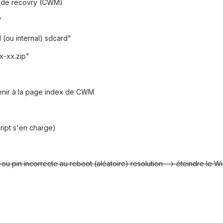
ode recovry (CWM)
"
 (ou internal) sdcard"
x-xx.zip"
evenir à la page index de CWM
ript s'en charge)
u pin incorrecte au reboot (aléatoire) resolution --> éteindre le Wif