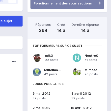
és
0
Fonctionnement des sous sections
e sujet
Réponses
Créé
Dernière réponse
294
14 a
14 a
TOP FORUMEURS SUR CE SUJET
m!k3
Neutre0
99 posts
51 posts
lolilolmartin
Mimosa
42 posts
20 posts
JOURS POPULAIRES
6 mai 2012
9 avril 2012
39 posts
39 posts
2 mai 2012
15 avril 2012