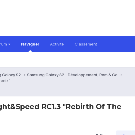
orum
Naviguer
Activité
Classement
 Galaxy S2
Samsung Galaxy S2 - Développement, Rom & Co
oenix"
ht&Speed RC1.3 "Rebirth Of The