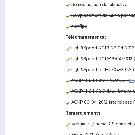
Remodification de lulzactive
Remplacement de music par CM
NoWipe
Téléchargement
s :
Light&Speed-RC1.3-22-04-2012
Light&Speed-RC1.1-16-04-2012 
Light&Speed-RC1-15-04-2012-Re
AOKP 11-04-2012-1 NoWipe :
htt
AOKP 11-04-2012 deuxième rele
AOKP 09-04-2012 first release 
Remerciements
:
Vertumus (Thème ICS dominatio
Simone201 (Kernel Neak)