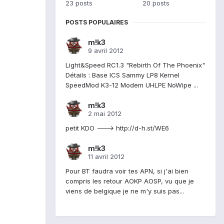
23 posts
20 posts
POSTS POPULAIRES
m!k3
9 avril 2012
Light&Speed RC1.3 "Rebirth Of The Phoenix"
Détails : Base ICS Sammy LP8 Kernel
SpeedMod K3-12 Modem UHLPE NoWipe ...
m!k3
2 mai 2012
petit KDO ---> http://d-h.st/WE6
m!k3
11 avril 2012
Pour BT faudra voir tes APN, si j'ai bien
compris les retour AOKP AOSP, vu que je
viens de belgique je ne m'y suis pas...