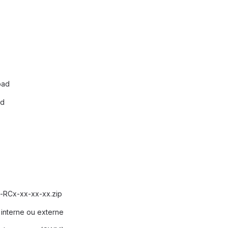
oad
ed
d-RCx-xx-xx-xx.zip
 interne ou externe