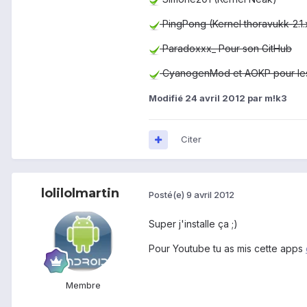
PingPong (Kernel thoravukk-2.1.
Paradoxxx_ Pour son GitHub
CyanogenMod et AOKP pour le
Modifié
24 avril 2012
par m!k3
Citer
lolilolmartin
Posté(e)
9 avril 2012
Super j'installe ça ;)
Pour Youtube tu as mis cette apps
Membre