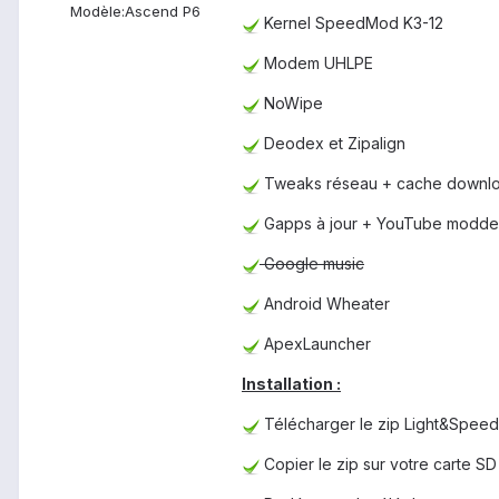
Modèle:
Ascend P6
Kernel SpeedMod K3-12
Modem UHLPE
NoWipe
Deodex et Zipalign
Tweaks réseau + cache downl
Gapps à jour + YouTube modd
Google music
Android Wheater
ApexLauncher
Installation
:
Télécharger le zip Light&Spee
Copier le zip sur votre carte SD