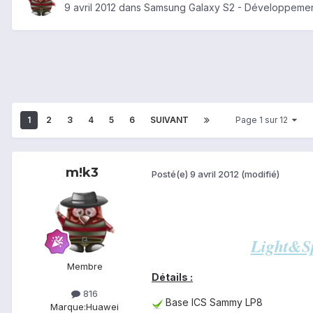
9 avril 2012
dans
Samsung Galaxy S2 - Développemen
1
2
3
4
5
6
SUIVANT
Page 1 sur 12
m!k3
Posté(e)
9 avril 2012
(modifié)
Light&S
Membre
Détails
:
816
Base ICS Sammy LP8
Marque:
Huawei