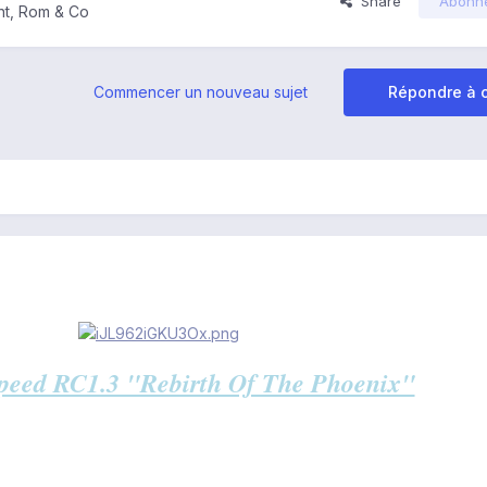
Share
Abonn
t, Rom & Co
Commencer un nouveau sujet
Répondre à c
peed RC1.3 "Rebirth Of The Phoenix"