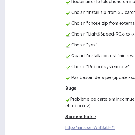
Redémarrer le téléphone en m
Choisir "install zip from SD card
Choisir "chose zip from external
Choisir "Light&Speed-RCx-xx-x
Choisir "yes"
Quand l'installation est finie r
Choisir "Reboot system now"
Pas besoin de wipe (updater-sc
Bugs
:
Problème de carte sim inconnue o
et rebootez
)
Screenshots
:
http://min.us/mWl8SaLH/1