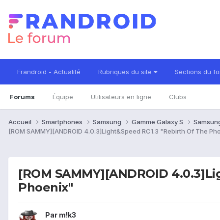
Frandroid - Actualité
Rubriques du site
Sections du f
Forums
Équipe
Utilisateurs en ligne
Clubs
Accueil
Smartphones
Samsung
Gamme Galaxy S
Samsung
[ROM SAMMY][ANDROID 4.0.3]Light&Speed RC1.3 "Rebirth Of The Ph
[ROM SAMMY][ANDROID 4.0.3]Lig
Phoenix"
Par
m!k3