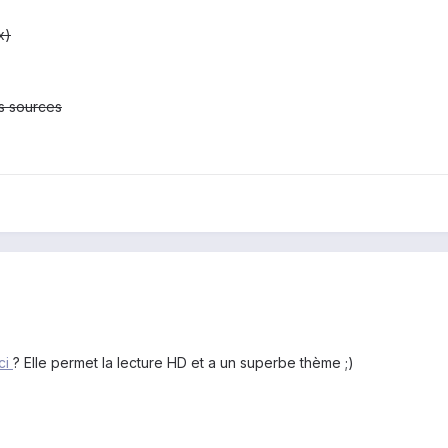
x)
s sources
ci
? Elle permet la lecture HD et a un superbe thème ;)