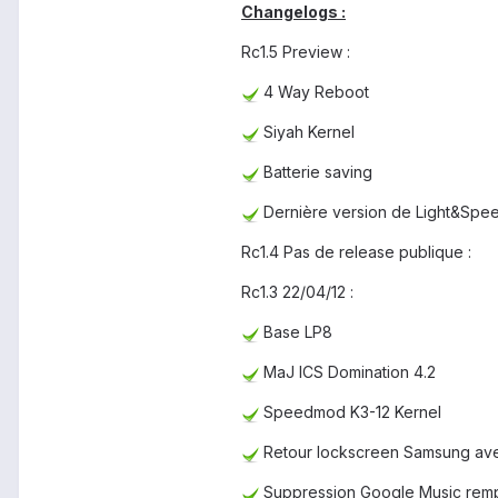
Changelogs
:
Rc1.5 Preview :
4 Way Reboot
Siyah Kernel
Batterie saving
Dernière version de Light&Speed
Rc1.4 Pas de release publique :
Rc1.3 22/04/12 :
Base LP8
MaJ ICS Domination 4.2
Speedmod K3-12 Kernel
Retour lockscreen Samsung avec
Suppression Google Music remp