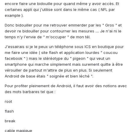
encore faire une bidouille pour quand même y avoir accès. Et
certaines appli qui j'utilise sont dans le même cas ( NFL par
example ).
Donc bidouiller pour me retrouver emmerder par les " Gros " et
devoir re bidouiller pour contourner les mesures .... Je n'ai ni le
temps n'y l'envie de " m'occuper " de mon tél.
J'essairais si je le peux un téléphone sous ICS en boutique pour
me faire une idée ( site flash et application lourdes " coucou
facebook " ) mais le stéréotype du " pigeon " qui veut un
smartphone qui marche simplement mais surement quitte à être
vérouiller de partout m'attire de plus en plus. Si seulement
Android de base étais " soignée et bien léché ".
Pour profiter pleinement de Android, il faut avoir des notions avec
des mots barbares tel que :
root
flash
break
cable magique