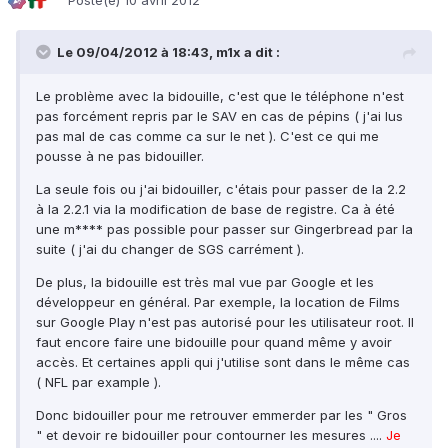
Posté(e)
10 avril 2012
Le 09/04/2012 à 18:43, m1x a dit :
Le problème avec la bidouille, c'est que le téléphone n'est
pas forcément repris par le SAV en cas de pépins ( j'ai lus
pas mal de cas comme ca sur le net ). C'est ce qui me
pousse à ne pas bidouiller.
La seule fois ou j'ai bidouiller, c'étais pour passer de la 2.2
à la 2.2.1 via la modification de base de registre. Ca à été
une m**** pas possible pour passer sur Gingerbread par la
suite ( j'ai du changer de SGS carrément ).
De plus, la bidouille est très mal vue par Google et les
développeur en général. Par exemple, la location de Films
sur Google Play n'est pas autorisé pour les utilisateur root. Il
faut encore faire une bidouille pour quand même y avoir
accès. Et certaines appli qui j'utilise sont dans le même cas
( NFL par example ).
Donc bidouiller pour me retrouver emmerder par les " Gros
" et devoir re bidouiller pour contourner les mesures ....
Je