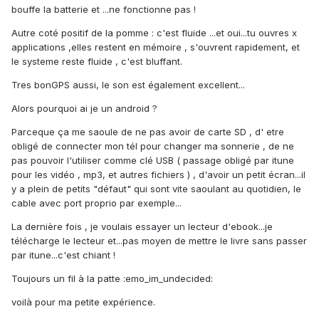
bouffe la batterie et ...ne fonctionne pas !
Autre coté positif de la pomme : c'est fluide ...et oui...tu ouvres x
applications ,elles restent en mémoire , s'ouvrent rapidement, et
le systeme reste fluide , c'est bluffant.
Tres bonGPS aussi, le son est également excellent...
Alors pourquoi ai je un android ?
Parceque ça me saoule de ne pas avoir de carte SD , d' etre
obligé de connecter mon tél pour changer ma sonnerie , de ne
pas pouvoir l'utiliser comme clé USB ( passage obligé par itune
pour les vidéo , mp3, et autres fichiers ) , d'avoir un petit écran...il
y a plein de petits "défaut" qui sont vite saoulant au quotidien, le
cable avec port proprio par exemple...
La dernière fois , je voulais essayer un lecteur d'ebook...je
télécharge le lecteur et...pas moyen de mettre le livre sans passer
par itune...c'est chiant !
Toujours un fil à la patte :emo_im_undecided:
voilà pour ma petite expérience.