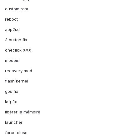
custom rom
reboot
app2sd
3 button fix
oneclick XXX
modem
recovery mod
flash kernel
gps fix
lag fix
libérer la mémoire
launcher
force close