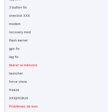
3 button fix
oneclick XXX
modem
recovery mod
flash kernel
gps fix
lag fix
libérer la mémoire
launcher
force close
freeze
XXXjHV.BUG
Problèmes de kies