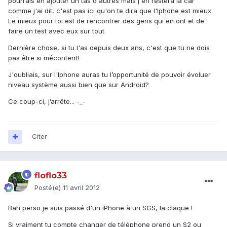
pourrais en ajouter un tas d'autres mais j'en restera là car
comme j'ai dit, c'est pas ici qu'on te dira que l'Iphone est mieux.
Le mieux pour toi est de rencontrer des gens qui en ont et de
faire un test avec eux sur tout.
Dernière chose, si tu l'as depuis deux ans, c'est que tu ne dois
pas être si mécontent!
J'oubliais, sur l'Iphone auras tu l’opportunité de pouvoir évoluer
niveau système aussi bien que sur Android?
Ce coup-ci, j’arrête... -_-
Citer
floflo33
Posté(e)
11 avril 2012
Bah perso je suis passé d'un iPhone à un SGS, la claque !
Si vraiment tu compte changer de téléphone prend un S2 ou