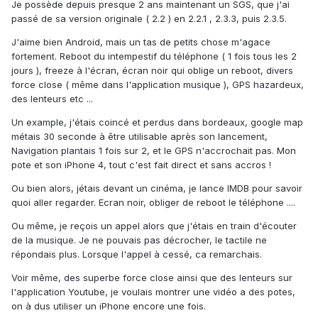
Je possède depuis presque 2 ans maintenant un SGS, que j'ai
passé de sa version originale ( 2.2 ) en 2.2.1 , 2.3.3, puis 2.3.5.
J'aime bien Android, mais un tas de petits chose m'agace
fortement. Reboot du intempestif du téléphone ( 1 fois tous les 2
jours ), freeze à l'écran, écran noir qui oblige un reboot, divers
force close ( même dans l'application musique ), GPS hazardeux,
des lenteurs etc ...
Un example, j'étais coincé et perdus dans bordeaux, google map
métais 30 seconde à être utilisable après son lancement,
Navigation plantais 1 fois sur 2, et le GPS n'accrochait pas. Mon
pote et son iPhone 4, tout c'est fait direct et sans accros !
Ou bien alors, jétais devant un cinéma, je lance IMDB pour savoir
quoi aller regarder. Ecran noir, obliger de reboot le téléphone ....
Ou même, je reçois un appel alors que j'étais en train d'écouter
de la musique. Je ne pouvais pas décrocher, le tactile ne
répondais plus. Lorsque l'appel à cessé, ca remarchais.
Voir même, des superbe force close ainsi que des lenteurs sur
l'application Youtube, je voulais montrer une vidéo a des potes,
on à dus utiliser un iPhone encore une fois.