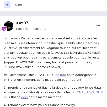
Citer
aaz03
Posté(e)
9 avril 2012
bon je vais t'aider a mettre ton tel a neuf (et sous ics) car c'est
bien mieux maintenant pour flasher que le bidouillage hard des
2.1 et 2.2 : premierement sauvegarde tout ce qui est important :
titanium backup pour les applis(JAMAIS LES DONNEES SYSTEME),
sms backup pour les sms et le compte google pour tout le reste
(rappel: DOWNLOAD= volume+, home et power enfoncés ,
RECOVERY= volume- , home et power)
deuxiemement : suis A LA LETTRE
ce tuto
en telechargeant le
pit512 et en l'inserant dans pit de odin et en rootant
3- prends une rom ics et flashe la depuis le recovery (wipe data
et wipe cache d'abord) je te conseille celles ci :
CNA
,
AOKP
,
SLIM
puis flashe
ceci
par la meme methode
4- reboot system now (toujours dans recovery)