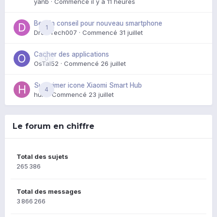
yanb
· Commencé
il y a 11 heures
Besoin conseil pour nouveau smartphone
1
DroidTech007
· Commencé
31 juillet
Cacher des applications
0
OsTal52
· Commencé
26 juillet
Supprimer icone Xiaomi Smart Hub
4
huik
· Commencé
23 juillet
Le forum en chiffre
Total des sujets
265 386
Total des messages
3 866 266