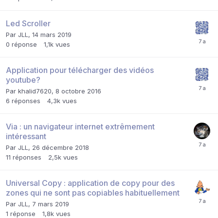
Led Scroller
Par
JLL
,
14 mars 2019
0
réponse
1,1k
vues
Application pour télécharger des vidéos
youtube?
Par
khalid7620
,
8 octobre 2016
6
réponses
4,3k
vues
Via : un navigateur internet extrêmement
intéressant
Par
JLL
,
26 décembre 2018
11
réponses
2,5k
vues
Universal Copy : application de copy pour des
zones qui ne sont pas copiables habituellement
Par
JLL
,
7 mars 2019
1
réponse
1,8k
vues