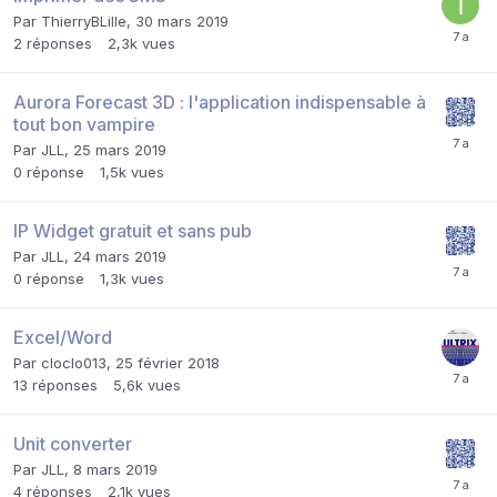
Par
ThierryBLille
,
30 mars 2019
2
réponses
2,3k
vues
Aurora Forecast 3D : l'application indispensable à
tout bon vampire
Par
JLL
,
25 mars 2019
0
réponse
1,5k
vues
IP Widget gratuit et sans pub
Par
JLL
,
24 mars 2019
0
réponse
1,3k
vues
Excel/Word
Par
cloclo013
,
25 février 2018
13
réponses
5,6k
vues
Unit converter
Par
JLL
,
8 mars 2019
4
réponses
2,1k
vues