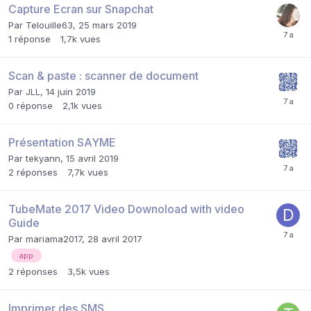
Capture Ecran sur Snapchat
Par
Telouille63
,
25 mars 2019
1
réponse
1,7k
vues
Scan & paste : scanner de document
Par
JLL
,
14 juin 2019
0
réponse
2,1k
vues
Présentation SAYME
Par
tekyann
,
15 avril 2019
2
réponses
7,7k
vues
TubeMate 2017 Video Downoload with video
Guide
Par
mariama2017
,
28 avril 2017
app
2
réponses
3,5k
vues
Imprimer des SMS