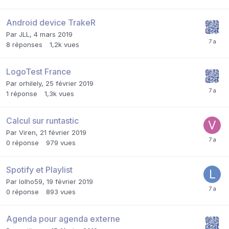
Android device TrakeR
Par
JLL
,
4 mars 2019
8
réponses
1,2k
vues
LogoTest France
Par
orhilely
,
25 février 2019
1
réponse
1,3k
vues
Calcul sur runtastic
Par
Viren
,
21 février 2019
0
réponse
979
vues
Spotify et Playlist
Par
lolho59
,
19 février 2019
0
réponse
893
vues
Agenda pour agenda externe