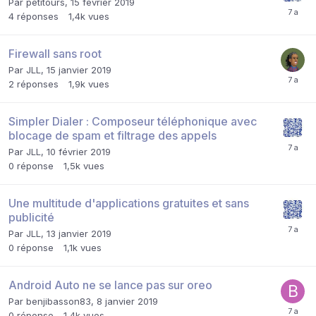
Par
petitours
,
15 février 2019
4
réponses
1,4k
vues
Firewall sans root
Par
JLL
,
15 janvier 2019
2
réponses
1,9k
vues
Simpler Dialer : Composeur téléphonique avec
blocage de spam et filtrage des appels
Par
JLL
,
10 février 2019
0
réponse
1,5k
vues
Une multitude d'applications gratuites et sans
publicité
Par
JLL
,
13 janvier 2019
0
réponse
1,1k
vues
Android Auto ne se lance pas sur oreo
Par
benjibasson83
,
8 janvier 2019
0
réponse
1,4k
vues