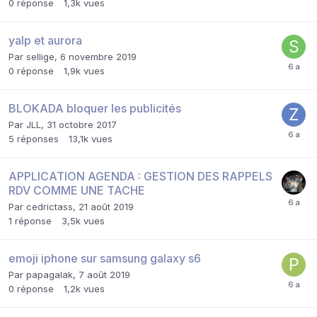
0
réponse
1,3k
vues
yalp et aurora
Par
sellige
,
6 novembre 2019
0
réponse
1,9k
vues
BLOKADA bloquer les publicités
Par
JLL
,
31 octobre 2017
5
réponses
13,1k
vues
APPLICATION AGENDA : GESTION DES RAPPELS
RDV COMME UNE TACHE
Par
cedrictass
,
21 août 2019
1
réponse
3,5k
vues
emoji iphone sur samsung galaxy s6
Par
papagalak
,
7 août 2019
0
réponse
1,2k
vues