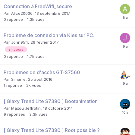
Connection à FreeWifi_secure
Par
Alice20036
,
13 septembre 2017
0
réponse
1,3k
vues
Problème de connexion via Kies sur PC.
Par
John95fr
,
26 février 2017
en cours
0
réponse
1,7k
vues
Problèmes de d'accès GT-S7560
Par
Simarre
,
25 août 2016
1
réponse
2k
vues
[ Glaxy Trend Lite S7390 ] Bootanimation
Par
Maxou Jeffrotin
,
18 octobre 2014
9
réponses
3,3k
vues
[ Glaxy Trend Lite S7390 ] Root possible ?