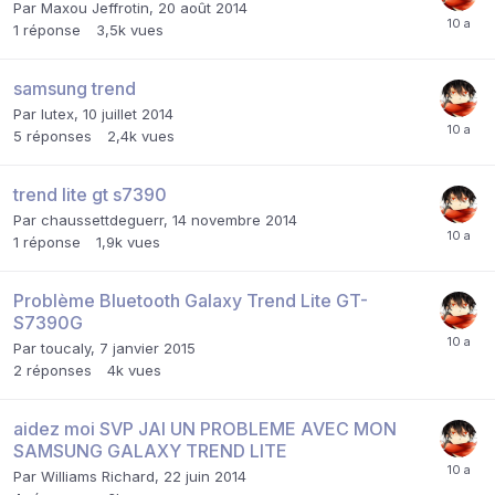
Par
Maxou Jeffrotin
,
20 août 2014
1
réponse
3,5k
vues
samsung trend
Par
lutex
,
10 juillet 2014
5
réponses
2,4k
vues
trend lite gt s7390
Par
chaussettdeguerr
,
14 novembre 2014
1
réponse
1,9k
vues
Problème Bluetooth Galaxy Trend Lite GT-
S7390G
Par
toucaly
,
7 janvier 2015
2
réponses
4k
vues
aidez moi SVP JAI UN PROBLEME AVEC MON
SAMSUNG GALAXY TREND LITE
Par
Williams Richard
,
22 juin 2014