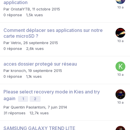
application
Par
OristalYTB
,
11 octobre 2015
0
réponse
1,5k
vues
Comment déplacer ses applications sur notre
carte microSD ?
Par
Vetrix
,
26 septembre 2015
0
réponse
2,6k
vues
acces dossier protegé sur réseau
Par
kronoch
,
19 septembre 2015
0
réponse
1,1k
vues
Please select recovery mode in Kies and try
again
1
2
Par
Quentin Paolantoni
,
7 juin 2014
31
réponses
12,7k
vues
SAMSUNG GALAXY TREND LITE