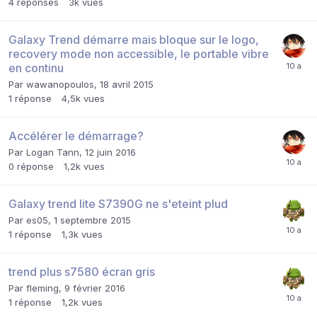
4
réponses
3k
vues
Galaxy Trend démarre mais bloque sur le logo,
recovery mode non accessible, le portable vibre
en continu
Par
wawanopoulos
,
18 avril 2015
1
réponse
4,5k
vues
Accélérer le démarrage?
Par
Logan Tann
,
12 juin 2016
0
réponse
1,2k
vues
Galaxy trend lite S7390G ne s'eteint plud
Par
es05
,
1 septembre 2015
1
réponse
1,3k
vues
trend plus s7580 écran gris
Par
fleming
,
9 février 2016
1
réponse
1,2k
vues