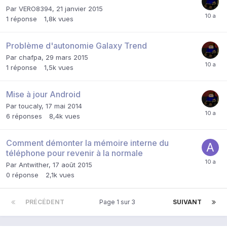
Par
VERO8394
,
21 janvier 2015
1
réponse
1,8k
vues
Problème d'autonomie Galaxy Trend
Par
chafpa
,
29 mars 2015
1
réponse
1,5k
vues
Mise à jour Android
Par
toucaly
,
17 mai 2014
6
réponses
8,4k
vues
Comment démonter la mémoire interne du
téléphone pour revenir à la normale
Par
Antwither
,
17 août 2015
0
réponse
2,1k
vues
PRÉCÉDENT
Page 1 sur 3
SUIVANT