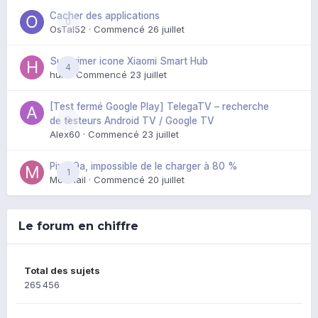
Cacher des applications
0
OsTal52
· Commencé
26 juillet
Supprimer icone Xiaomi Smart Hub
4
huik
· Commencé
23 juillet
[Test fermé Google Play] TelegaTV – recherche
0
de testeurs Android TV / Google TV
Alex60
· Commencé
23 juillet
Pixel 9a, impossible de le charger à 80 %
1
Mozmail
· Commencé
20 juillet
Le forum en chiffre
Total des sujets
265 456