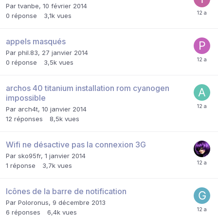
Par
tvanbe
,
10 février 2014
0
réponse
3,1k
vues
appels masqués
Par
phil.83
,
27 janvier 2014
0
réponse
3,5k
vues
archos 40 titanium installation rom cyanogen
impossible
Par
arch4t
,
10 janvier 2014
12
réponses
8,5k
vues
Wifi ne désactive pas la connexion 3G
Par
sko95fr
,
1 janvier 2014
1
réponse
3,7k
vues
Icônes de la barre de notification
Par
Poloronus
,
9 décembre 2013
6
réponses
6,4k
vues