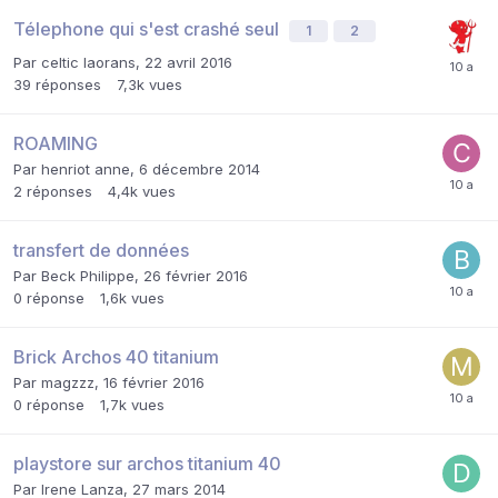
Télephone qui s'est crashé seul
1
2
Par
celtic laorans
,
22 avril 2016
39
réponses
7,3k
vues
ROAMING
Par
henriot anne
,
6 décembre 2014
2
réponses
4,4k
vues
transfert de données
Par
Beck Philippe
,
26 février 2016
0
réponse
1,6k
vues
Brick Archos 40 titanium
Par
magzzz
,
16 février 2016
0
réponse
1,7k
vues
playstore sur archos titanium 40
Par
Irene Lanza
,
27 mars 2014