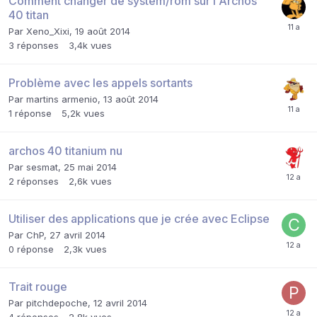
Comment changer de system/rom sur l'Archos
40 titan
Par
Xeno_Xixi
,
19 août 2014
3
réponses
3,4k
vues
Problème avec les appels sortants
Par
martins armenio
,
13 août 2014
1
réponse
5,2k
vues
archos 40 titanium nu
Par
sesmat
,
25 mai 2014
2
réponses
2,6k
vues
Utiliser des applications que je crée avec Eclipse
Par
ChP
,
27 avril 2014
0
réponse
2,3k
vues
Trait rouge
Par
pitchdepoche
,
12 avril 2014
4
réponses
2,8k
vues