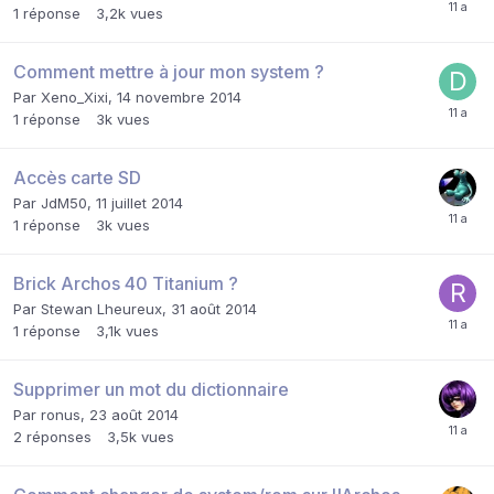
1
réponse
3,2k
vues
Comment mettre à jour mon system ?
Par
Xeno_Xixi
,
14 novembre 2014
1
réponse
3k
vues
Accès carte SD
Par
JdM50
,
11 juillet 2014
1
réponse
3k
vues
Brick Archos 40 Titanium ?
Par
Stewan Lheureux
,
31 août 2014
1
réponse
3,1k
vues
Supprimer un mot du dictionnaire
Par
ronus
,
23 août 2014
2
réponses
3,5k
vues