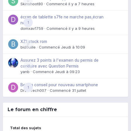
0
Skinshoot80
· Commencé
il y a 7 heures
écran de tablette s7fe ne marche pas,écran
1
noir
domxav1759
· Commencé
il y a 9 heures
XZ1 stock rom
0
bid0uille
· Commencé
Jeudi à 10:09
Assurez 3 points à l'examen du permis de
0
conduire avec Question Permis
yanb
· Commencé
Jeudi à 09:23
Besoin conseil pour nouveau smartphone
1
DroidTech007
· Commencé
31 juillet
Le forum en chiffre
Total des sujets