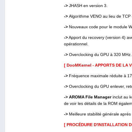
->
JHASH en version 3.
->
Algorithme VENO au lieu de TCP 
->
Nouveaux code pour le module Wi
->
Apport du recovery (version 4) a
opérationnel.
->
Overclocking du GPU à 320 MHz.
[ DooMKernel - APPORTS DE LA V
->
Fréquence maximale réduite à 1
->
Overclocking du GPU enlever, ret
->
AROMA File Manager
inclut au 
de voir les détails de la ROM égale
->
Meilleure stabilité générale après l
[ PROCÉDURE D'INSTALLATION D