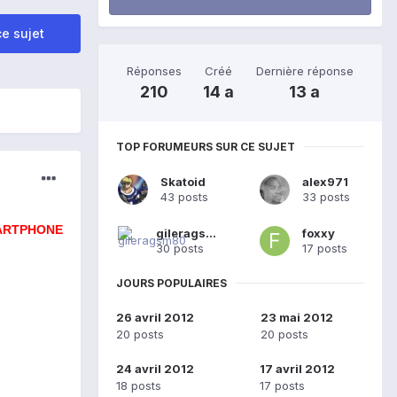
e sujet
Réponses
Créé
Dernière réponse
210
14 a
13 a
TOP FORUMEURS SUR CE SUJET
Skatoid
alex971
43 posts
33 posts
MARTPHONE
gileragsm80
foxxy
30 posts
17 posts
JOURS POPULAIRES
26 avril 2012
23 mai 2012
20 posts
20 posts
24 avril 2012
17 avril 2012
18 posts
17 posts