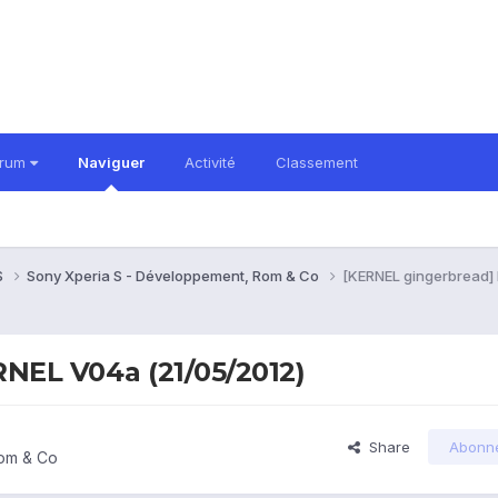
orum
Naviguer
Activité
Classement
S
Sony Xperia S - Développement, Rom & Co
[KERNEL gingerbread
EL V04a (21/05/2012)
Share
Abonn
Rom & Co