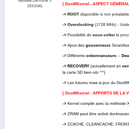
Modèle:
Zenfone 3
[ DooMKernel - ASPECT GÉNÉRAL
ZE520KL
->
ROOT
disponible si non préalabl
->
Overclocking
(1728 MHz) - Unde
->
Possibilité de
sous-volter
le proc
->
Ajout des
gouverneurs
SmartAss 
->
Différents
ordonnanceurs
--
Dea
-> RECOVERY
(actuellement en
ver
la carte SD bien-sûr ^^).
->
Les futures mise-à-jour du DooMK
[ DooMKernel - APPORTS DE LA V
->
Kernel compilé avec la méthode 
->
ZRAM peut être activé dorénavant
->
ZCACHE, CLEANCACHE, FRONTSWAP