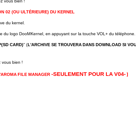
z vous bien !
ION 02 (OU ULTÉRIEURE) DU KERNEL
ve du kernel.
age du logo DooMKernel, en appuyant sur la touche VOL+ du téléphone.
P(SD CARD)
" (
L'ARCHIVE SE TROUVERA DANS DOWNLOAD SI VOU
 vous bien !
-SEULEMENT POUR LA V04-
]
D'AROMA FILE MANAGER