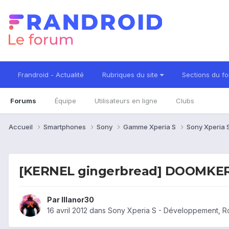
Frandroid - Actualité
Rubriques du site
Sections du f
Forums
Équipe
Utilisateurs en ligne
Clubs
Accueil
Smartphones
Sony
Gamme Xperia S
Sony Xperia 
[KERNEL gingerbread] DOOMKERN
Par
Illanor30
16 avril 2012
dans
Sony Xperia S - Développement, 