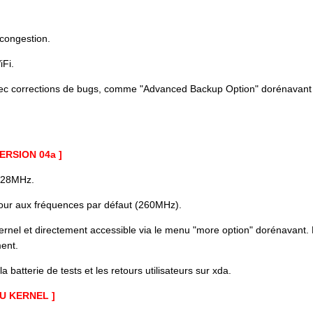
congestion
.
Fi.
vec corrections de bugs, comme "Advanced Backup Option" dorénavant
ERSION 04a ]
728MHz.
our aux fréquences par défaut (260MHz).
kernel et directement accessible via le menu
"more option"
dorénavant. P
ment.
a batterie de tests et les retours utilisateurs sur xda.
U KERNEL ]