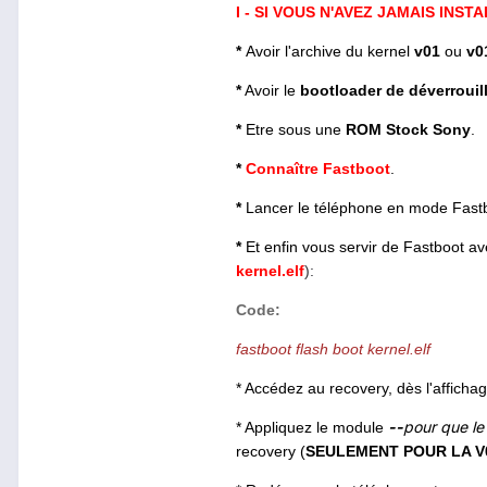
I - SI VOUS N'AVEZ JAMAIS INS
*
Avoir l'archive du kernel
v01
ou
v0
*
Avoir le
bootloader de déverrouil
*
Etre sous une
ROM Stock Sony
.
*
Connaître Fastboot
.
*
Lancer le téléphone en mode Fast
*
Et enfin vous servir de Fastboot 
kernel.elf
):
Code:
fastboot flash boot kernel.elf
* Accédez au recovery, dès l'affich
--
pour que le 
* Appliquez le module
recovery (
SEULEMENT POUR LA V0