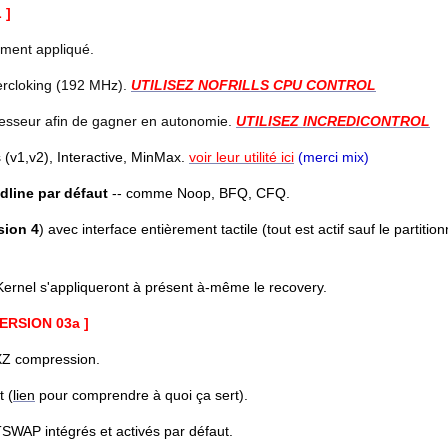
 ]
ement appliqué.
rcloking (192 MHz).
UTILISEZ NOFRILLS CPU CONTROL
esseur afin de gagner en autonomie.
UTILISEZ INCREDICONTROL
(v1,v2), Interactive, MinMax.
voir leur utilité ici
(merci mix)
dline par défaut
-- comme Noop, BFQ, CFQ.
sion 4
) avec interface entièrement tactile (tout est actif sauf le partiti
ernel s'appliqueront à présent à-même le recovery.
ERSION 03a ]
XZ compression.
 (
lien
pour comprendre à quoi ça sert).
 intégrés et activés par défaut.