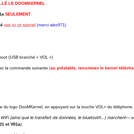
TALLÉ LE DOOMKERNEL
1a
SEULEMENT
.
lé
voir ici ce tutoriel
(merci alex971)
boot (USB branché + VOL +)
avec la commande suivante
(
au préalable, renommez le kernel téléch
age du logo DooMKernel, en appuyant sur la touche VOL+ du téléphone.
WiFi (ainsi que le transfert de données, le bluetooth...) marchent
--
so
1 et V01a
).