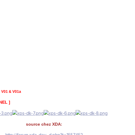
V01 & V01a
EL ]
:
source chez XDA
http://forum.xda-dev...d.php?t=1557452