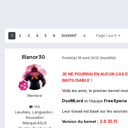
1
2
3
4
5
6
SUIVANT
Page 1 sur 9
Illanor30
Posté(e)
16 avril 2012
(modifié)
JE NE POURRAI EN AUCUN CAS 
INUTILISABLE !
Voilà les amis, le premier kernel modi
Membre
DooMLord
FreeXperia
et l'équipe
166
Leur travail est basé sur les source
Lieu
Alès, Languedoc-
Roussillon
2.6.35.11
Version du kernel :
Marque:
ASUS