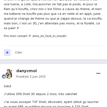
une tuerie, a coté, GoLauncher ne fait pas le poids, et pour la
Ram qu'il bouffe, chez moi c'est 50mo a cause du thème, et bien
ma batterie ne bouffe pas plus que ca en veille et en appli, juste
quand je change de thème ou que je zappe dessus, la ca bouffe,
mais bon, c'est un 3D, j'en attendais pas moins, et la fluidité, ca
se paie! :P
Fini mon roman! :P :emo_im_foot_in_mouth:
Citer
danycmoi
Posté(e)
2 juin 2012
Salut
J'utilise SPB Shell 3D depuis 2 mois, très satisfait.
J'ai voulu essayer TSF Shell, décevant, ayant utilisé go laucher
ex avant SBP, je prèfère encore go launcher à TSF Shell,