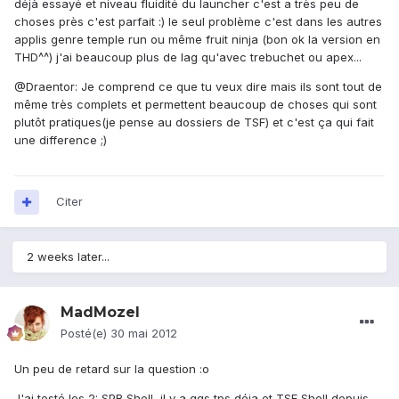
déjà essayé et niveau fluidité du launcher c'est a très peu de
choses près c'est parfait :) le seul problème c'est dans les autres
applis genre temple run ou même fruit ninja (bon ok la version en
THD^^) j'ai beaucoup plus de lag qu'avec trebuchet ou apex...
@Draentor: Je comprend ce que tu veux dire mais ils sont tout de
même très complets et permettent beaucoup de choses qui sont
plutôt pratiques(je pense au dossiers de TSF) et c'est ça qui fait
une difference ;)
Citer
2 weeks later...
MadMozel
Posté(e)
30 mai 2012
Un peu de retard sur la question :o
J'ai testé les 2: SPB Shell, il y a qqs tps déja et TSF Shell depuis