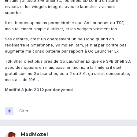
Ensuite j'ai testé SPB Shell 3D, les effets 3D sont d'un autre
niveau, et les widgets intégrés avec le launcher vraiment
superbe.
Il est beaucoup moins paramétrable que Go Launcher ou TSF,
mais tellement simple à utiliser, et les widgets vraiment top.
Ses défauts, c'est un chargement un peu long quand on
redémarre le Smarphone, 90 mo en Ram, je n'ai par contre pas
augmenté ma conso batterie par rapport à Go Launcher Ex.
TSF Shell c'est plus prés de Go Launcher Ex que de SPB Shell 3D,
avec des options en mais aussi en moins, à la limite si il était
gratuit comme Go launcher, ou a 2 ou 3 €, ça serait comparable,
mais a + de 10€....
Modifié
3 juin 2012
par danycmoi
Citer
MadMozel