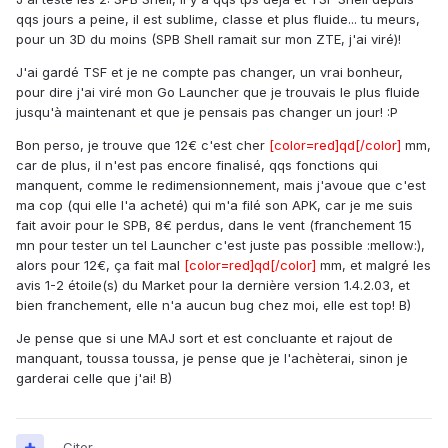
qqs jours a peine, il est sublime, classe et plus fluide... tu meurs,
pour un 3D du moins (SPB Shell ramait sur mon ZTE, j'ai viré)!
J'ai gardé TSF et je ne compte pas changer, un vrai bonheur,
pour dire j'ai viré mon Go Launcher que je trouvais le plus fluide
jusqu'à maintenant et que je pensais pas changer un jour! :P
Bon perso, je trouve que 12€ c'est cher
[color=red]qd[/color]
mm,
car de plus, il n'est pas encore finalisé, qqs fonctions qui
manquent, comme le redimensionnement, mais j'avoue que c'est
ma cop (qui elle l'a acheté) qui m'a filé son APK, car je me suis
fait avoir pour le SPB, 8€ perdus, dans le vent (franchement 15
mn pour tester un tel Launcher c'est juste pas possible :mellow:),
alors pour 12€, ça fait mal
[color=red]qd[/color]
mm, et malgré les
avis 1-2 étoile(s) du Market pour la dernière version 1.4.2.03, et
bien franchement, elle n'a aucun bug chez moi, elle est top! B)
Je pense que si une MAJ sort et est concluante et rajout de
manquant, toussa toussa, je pense que je l'achèterai, sinon je
garderai celle que j'ai! B)
Citer