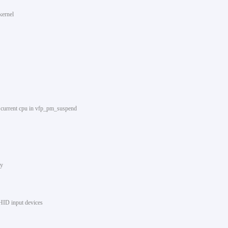
kernel
r current cpu in vfp_pm_suspend
ty
HID input devices