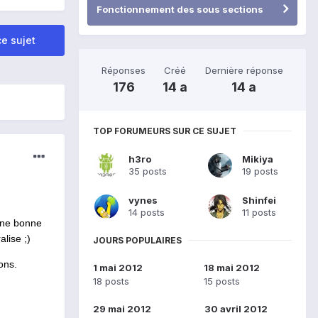
Fonctionnement des sous sections
e sujet
Réponses
Créé
Dernière réponse
176
14 a
14 a
TOP FORUMEURS SUR CE SUJET
h3ro
Mikiya
35 posts
19 posts
vynes
Shinfei
14 posts
11 posts
une bonne
alise ;)
JOURS POPULAIRES
ons.
1 mai 2012
18 mai 2012
18 posts
15 posts
29 mai 2012
30 avril 2012