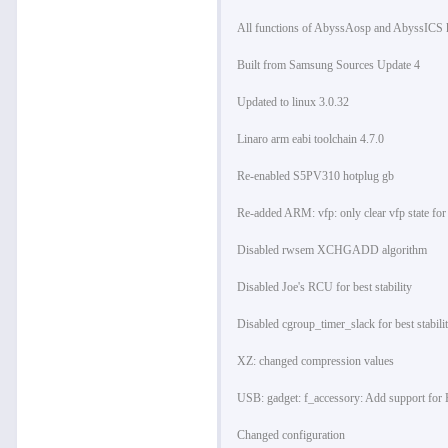
All functions of AbyssAosp and AbyssICS 
Built from Samsung Sources Update 4
Updated to linux 3.0.32
Linaro arm eabi toolchain 4.7.0
Re-enabled S5PV310 hotplug gb
Re-added ARM: vfp: only clear vfp state fo
Disabled rwsem XCHGADD algorithm
Disabled Joe's RCU for best stability
Disabled cgroup_timer_slack for best stabili
XZ: changed compression values
USB: gadget: f_accessory: Add support for 
Changed configuration