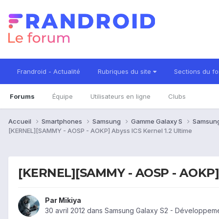
Frandroid - Actualité
Rubriques du site
Sections du f
Forums
Équipe
Utilisateurs en ligne
Clubs
Accueil
Smartphones
Samsung
Gamme Galaxy S
Samsung
[KERNEL][SAMMY - AOSP - AOKP] Abyss ICS Kernel 1.2 Ultime
[KERNEL][SAMMY - AOSP - AOKP] A
Par
Mikiya
30 avril 2012
dans
Samsung Galaxy S2 - Développeme