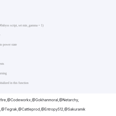
S90abyss script, set min_gamma = 1)
e
to power state
ents
arning
ialized in this function
fire,@Codeworkx,@Gokhanmoral,@Netarchy,
,@Tegrak,@Cattleprod,@Entropy512,@Sakuramik