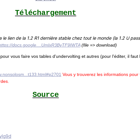
Téléchargement
la le lien de la 1.2 R1 dernière stable chez tout le monde (la 1.2 U pa
https://docs.google....UmlxR3ByTF9IWTA
(file => download)
pour vous faire vos tables d'undervolting et autres (pour l'éditer, il faut 
w.nonsolosm...t133.html#p2701
Vous y trouverez les informations pour 
rdes.
Source
yylg9d