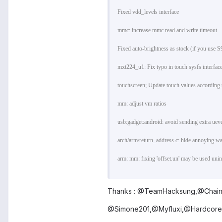
Fixed vdd_levels interface
mmc: increase mmc read and write timeout
Fixed auto-brightness as stock (if you use 
mxt224_u1: Fix typo in touch sysfs interfac
touchscreen; Update touch values according 
mm: adjust vm ratios
usb:gadget:android: avoid sending extra uev
arch/arm/return_address.c: hide annoying w
arm: mm: fixing 'offset.un' may be used uninit
Thanks : @TeamHacksung,@Chain
@Simone201,@Myfluxi,@Hardcore