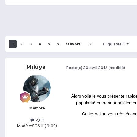
1
2
3
4
5
6
SUIVANT
Page 1 sur 8
Mikiya
Posté(e)
30 avril 2012
(modifié)
Alors voila je vous présente rap
popularité et étant parallèlemen
Membre
Ce kernel se veut très écono
2,6k
Modèle:
SGS II (I9100)