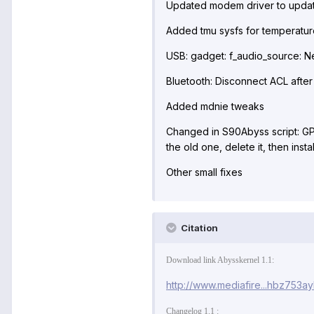
Updated modem driver to upda
Added tmu sysfs for temperatur
USB: gadget: f_audio_source: N
Bluetooth: Disconnect ACL afte
Added mdnie tweaks
Changed in S90Abyss script: G
the old one, delete it, then ins
Other small fixes
Citation
Download link Abysskernel 1.1:
http://www.mediafire...hbz753ayb
Changelog 1.1 :