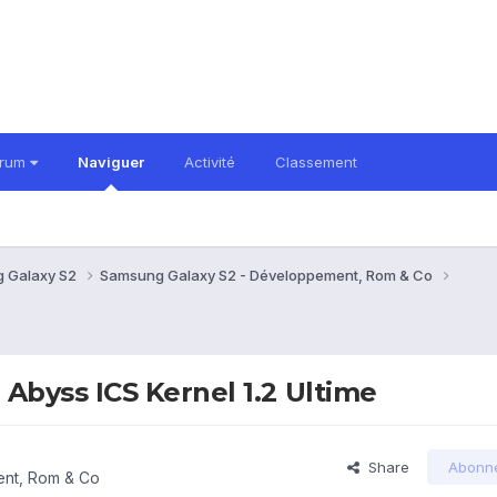
orum
Naviguer
Activité
Classement
 Galaxy S2
Samsung Galaxy S2 - Développement, Rom & Co
byss ICS Kernel 1.2 Ultime
Share
Abonn
nt, Rom & Co