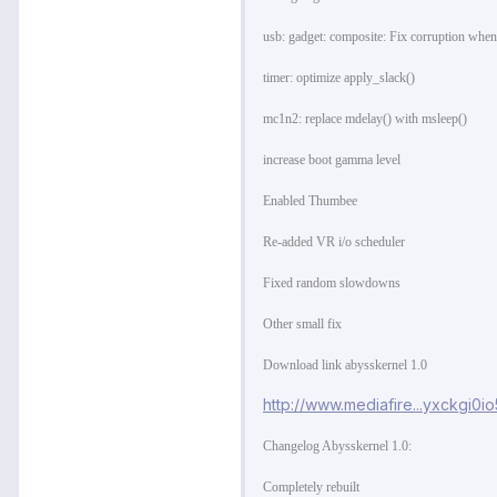
usb: gadget: composite: Fix corruption when
timer: optimize apply_slack()
mc1n2: replace mdelay() with msleep()
increase boot gamma level
Enabled Thumbee
Re-added VR i/o scheduler
Fixed random slowdowns
Other small fix
Download link abysskernel 1.0
http://www.mediafire...yxckgi0
Changelog Abysskernel 1.0:
Completely rebuilt