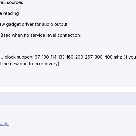
te5 sources
e reading
ew gadget driver for audio output
r 8sec when no service level connection.
PU clock support: 67-100-114-133-160-200-267-300-400 mhz (If yo
tall the new one from recovery)
t3j1tj