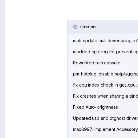
Citation
mali: update mali driver using 
modded cpufreq for prevent cpu
Reworked ram console
pm-hotplug: disable hotpluggin
fix cpu index check in get_cpu_
Fix crashes when sharing a bin
Fixed Auto-brightness
Updated usb and otghost drive
max8997: Implement Accessory