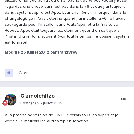
dis...Sûrement du au fait qu'on ai pas fait de Wipes Factory Reset,
regardes une chose qui n'est pas dans la v6 et que j'ai toujours
dans /system/app, c'est Apex Launcher (virer - marquer dans le
changelog), ça m'avait étonné quand j'ai installé la v6, je l'avais
sauvegardé pour l'installer dans /data/app, et à la finale, au
Reboot, Apex était toujours là... étonnant quand on sait que à
l'install d'une Rom, souvent (voir tout le temps), le dossier /system
est formaté!
Modifié
25 juillet 2012
par franzyroy
Citer
GizmoIchitzo
Posté(e)
25 juillet 2012
A la prochaine version de CM10 je ferais tous les wipes et je
verrais. je mettrais les autres zip en fonction