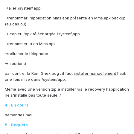
->aller \system\app
->renommer l'application Mms.apk présente en Mms.apk.backup
(au cas ou)
-> copier l'apk téléchargée \system\app
->renommer la en Mms.apk
->rallumer le téléphone
-> sourier :)
par contre, la Rom Gnex bug : il faut
installer manuellement
l'apk
une fois mise dans /system/app.
Même avec une version zip à installer via le recovery l'application
ne s'installe pas toute seule :/
4 - En cours
demandez moi
5 - Requete