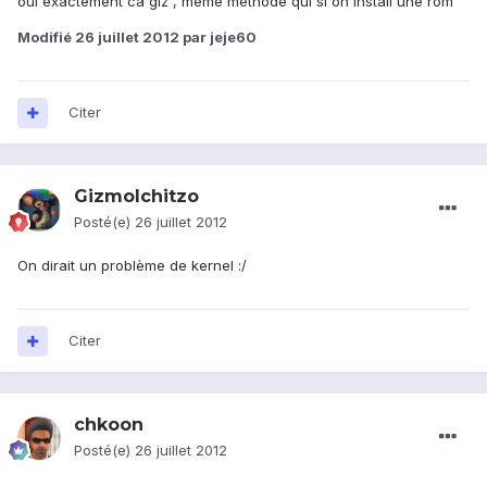
oui exactement ca giz , meme methode qui si on install une rom
Modifié
26 juillet 2012
par jeje60
Citer
GizmoIchitzo
Posté(e)
26 juillet 2012
On dirait un problème de kernel :/
Citer
chkoon
Posté(e)
26 juillet 2012