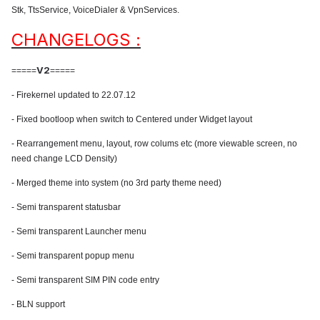
Stk, TtsService, VoiceDialer & VpnServices.
CHANGELOGS :
V2
=====
=====
- Firekernel updated to 22.07.12
- Fixed bootloop when switch to Centered under Widget layout
- Rearrangement menu, layout, row colums etc (more viewable screen, no
need change LCD Density)
- Merged theme into system (no 3rd party theme need)
- Semi transparent statusbar
- Semi transparent Launcher menu
- Semi transparent popup menu
- Semi transparent SIM PIN code entry
- BLN support