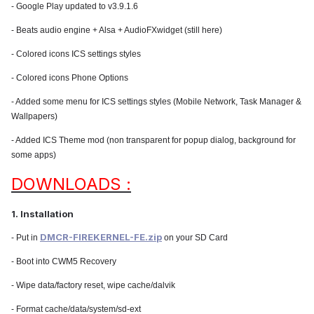
- Google Play updated to v3.9.1.6
- Beats audio engine + Alsa + AudioFXwidget (still here)
- Colored icons ICS settings styles
- Colored icons Phone Options
- Added some menu for ICS settings styles (Mobile Network, Task Manager &
Wallpapers)
- Added ICS Theme mod (non transparent for popup dialog, background for
some apps)
DOWNLOADS :
1. Installation
DMCR-FIREKERNEL-FE.zip
- Put in
on your SD Card
- Boot into CWM5 Recovery
- Wipe data/factory reset, wipe cache/dalvik
- Format cache/data/system/sd-ext