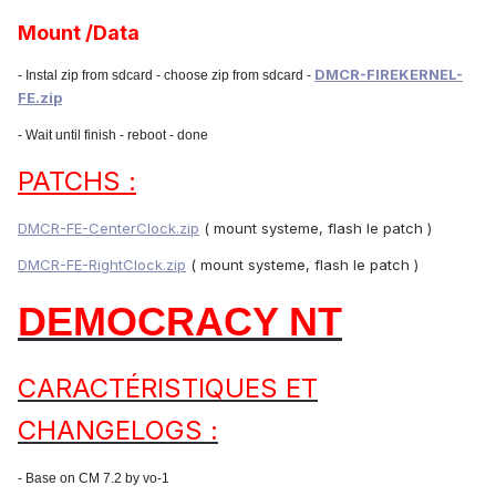
Mount /Data
DMCR-FIREKERNEL-
- Instal zip from sdcard - choose zip from sdcard -
FE.zip
- Wait until finish - reboot - done
PATCHS :
DMCR-FE-CenterClock.zip
( mount systeme, flash le patch )
DMCR-FE-RightClock.zip
( mount systeme, flash le patch )
DEMOCRACY NT
CARACTÉRISTIQUES ET
CHANGELOGS :
- Base on CM 7.2 by vo-1