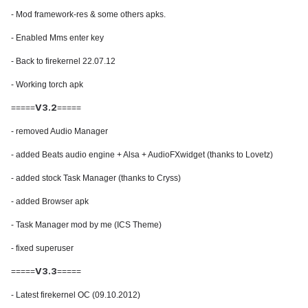
- Mod framework-res & some others apks.
- Enabled Mms enter key
- Back to firekernel 22.07.12
- Working torch apk
V3.2
=====
=====
- removed Audio Manager
- added Beats audio engine + Alsa + AudioFXwidget (thanks to Lovetz)
- added stock Task Manager (thanks to Cryss)
- added Browser apk
- Task Manager mod by me (ICS Theme)
- fixed superuser
V3.3
=====
=====
- Latest firekernel OC (09.10.2012)