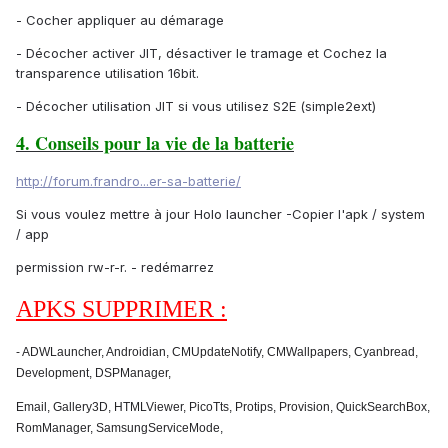
- Cocher appliquer au démarage
- Décocher activer JIT, désactiver le tramage et Cochez la
transparence utilisation 16bit.
- Décocher utilisation JIT si vous utilisez S2E (simple2ext)
4. Conseils pour la vie de la batterie
http://forum.frandro...er-sa-batterie/
Si vous voulez mettre à jour Holo launcher -Copier l'apk / system
/ app
permission rw-r-r. - redémarrez
APKS SUPPRIMER :
- ADWLauncher, Androidian, CMUpdateNotify, CMWallpapers, Cyanbread,
Development, DSPManager,
Email, Gallery3D, HTMLViewer, PicoTts, Protips, Provision, QuickSearchBox,
RomManager, SamsungServiceMode,