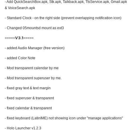
- Add QuickSearchBox.apk, Stk.apk, Talkback.apk, TtsService.apk, Gmail.apk
& VoiceSearch.apk
- Standard Clock - on the right side (prevent overlapping notification icon)
- Changed 05mountsd mount as ext3
V3.1
=====
=====
- added Audio Manager (free version)
- added Color Note
- Mod transparent calendar by me
- Mod transparent superuser by me.
- fixed gray text & text margin
- fixed superuser & transparent
- fixed calendar & transparent
- fixed keyboard (LatinIME) not showing icon under "manage applications"
- Holo Launcher v1.2.3