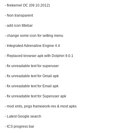
- firekernel OC (09.10.2012)
- Non transparent
- add icon titlebar
- change some icon for setting menu
- Integrated Adrenaline Engine 4.4
- Replaced browser apk with Dolphin 9.0.1
- fix unreadable text for superuser
- fix unreadable text for Gmail apk
- fix unreadable text for Email apk
- fix unreadable text for Superuser apk
- mod xmls, pngs framework-res & most apks
- Latest Google search
- ICS progress bar