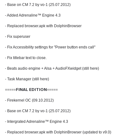
- Base on CM 7.2 by vo-1 (25.07.2012)
- Added Adrenaline™ Engine 4.3
- Replaced browser.apk with DolphinBrowser
- Fix superuser
- Fix Accessibility settings for "Power button ends call"
- Fix titlebar text to close.
- Beats audio engine + Alsa + AudioFXwidget (still here)
- Task Manager (still here)
FINAL EDITION
=====
=====
- Firekernel OC (09.10.2012)
- Base on CM 7.2 by vo-1 (25.07.2012)
- Intergrated Adrenaline™ Engine 4.3
- Replaced browser.apk with DolphinBrowser (updated to v9.0)