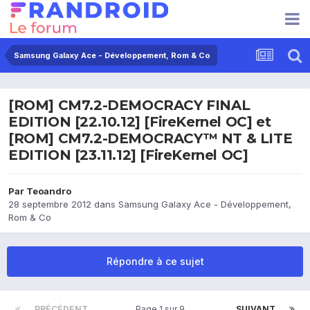
Samsung Galaxy Ace - Développement, Rom & Co
[ROM] CM7.2-DEMOCRACY FINAL
EDITION [22.10.12] [FireKernel OC] et
[ROM] CM7.2-DEMOCRACY™ NT & LITE
EDITION [23.11.12] [FireKernel OC]
Par
Teoandro
28 septembre 2012
dans
Samsung Galaxy Ace - Développement,
Rom & Co
Répondre à ce sujet
PRÉCÉDENT
Page 1 sur 9
SUIVANT