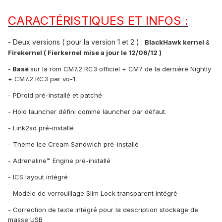
CARACTÉRISTIQUES ET INFOS :
- Deux versions ( pour la version 1 et 2 ) :
BlackHawk kernel
&
Firekernel ( Fierkernel mise a jour le 12/06/12 )
- Ba
sé
sur la rom CM7.2 RC3 officiel + CM7 de la dernière Nightly
+ CM7.2 RC3 par vo-1.
- PDroid pré-installé et patché
- Holo launcher défini comme launcher par défaut.
- Link2sd pré-installé
- Thème Ice Cream Sandwich pré-installé
- Adrenaline™ Engine pré-installé
- ICS layout intégré
- Modèle de verrouillage Slim Lock transparent intégré
- Correction de texte intégré pour la description stockage de
masse USB