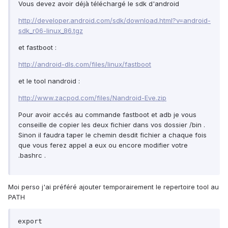
Vous devez avoir déjà téléchargé le sdk d'android
http://developer.android.com/sdk/download.html?v=android-
sdk_r06-linux_86.tgz
et fastboot :
http://android-dls.com/files/linux/fastboot
et le tool nandroid :
http://www.zacpod.com/files/Nandroid-Eve.zip
Pour avoir accés au commande fastboot et adb je vous
conseille de copier les deux fichier dans vos dossier /bin .
Sinon il faudra taper le chemin desdit fichier a chaque fois
que vous ferez appel a eux ou encore modifier votre
.bashrc .
Moi perso j'ai préféré ajouter temporairement le repertoire tool au
PATH
export 