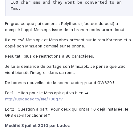
160 char sms and they wont be converted to an 
Mms. 
En gros ce que j'ai compris : Polytheus (l'auteur du post) a
compilé l'appli Mms.apk issue de la branch codeaurora donut.
Il a enlevé Mms.apk et Mms.obex présent sur la rom Koreene et a
copié son Mms.apk compilé sur le phone.
Resultat : plus de restrictions a 80 caractères.
Je lui ai demandé de partagé son Mms.apk. Je pense que Zac
vient bientôt l'intégrer dans sa rom...
De bonnes nouvelles de la scene underground GW620 !
Edit1 : le lien pour le Mms.apk qui va bien =>
http://uploaded.to/file/736q7v
Edit2 : Question à part : Pour ceux qui ont la 1.6 déjà installée, le
GPS est-il fonctionnel ?
Modifié
8 juillet 2010
par Ludoz