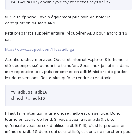
PATH=$PATH:/chemin/vers/repertoire/tools/
Sur le téléphone j'avais également pris soin de noter la
configuration de mon APN.
Petit préparatif supplémentaire, récupérer ADB pour android 1.6,
ici :
http://www.zacpod.com/files/adb.gz
Attention, chez moi avec Opera et Internet Explorer 8 le fichier a
été décompressé pendant le transfert. Sous linux je l'ai mis dans
mon répertoire tool, puis renommer en adb16 histoire de garder
les deux versions. Reste plus qu'à le rendre exécutable.
mv adb.gz adb16

chmod +x adb16
Il faut faire attention à une chose : adb est un service. Donc il
tourne en tache de fond. Si vous avez lancer adb(1.5), et
qu'ensuite vous tentez d'utiliser adb16(1.6), c'est le process en
mémoire (adb 1.5 donc) qui sera utilisé, et donc ne marchera pas.