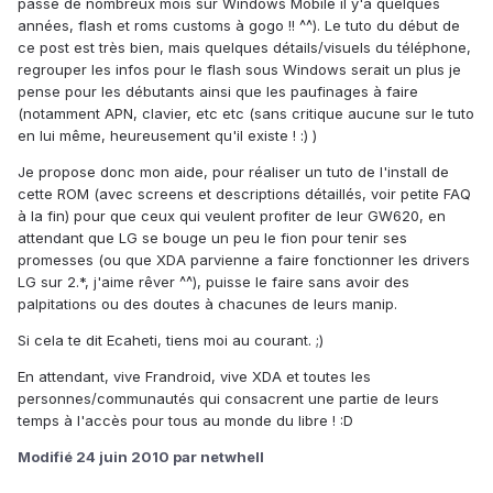
passé de nombreux mois sur Windows Mobile il y'a quelques
années, flash et roms customs à gogo !! ^^). Le tuto du début de
ce post est très bien, mais quelques détails/visuels du téléphone,
regrouper les infos pour le flash sous Windows serait un plus je
pense pour les débutants ainsi que les paufinages à faire
(notamment APN, clavier, etc etc (sans critique aucune sur le tuto
en lui même, heureusement qu'il existe ! :) )
Je propose donc mon aide, pour réaliser un tuto de l'install de
cette ROM (avec screens et descriptions détaillés, voir petite FAQ
à la fin) pour que ceux qui veulent profiter de leur GW620, en
attendant que LG se bouge un peu le fion pour tenir ses
promesses (ou que XDA parvienne a faire fonctionner les drivers
LG sur 2.*, j'aime rêver ^^), puisse le faire sans avoir des
palpitations ou des doutes à chacunes de leurs manip.
Si cela te dit Ecaheti, tiens moi au courant. ;)
En attendant, vive Frandroid, vive XDA et toutes les
personnes/communautés qui consacrent une partie de leurs
temps à l'accès pour tous au monde du libre ! :D
Modifié
24 juin 2010
par netwhell