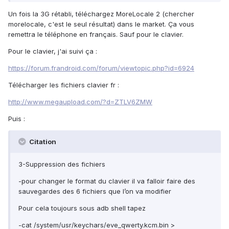
Un fois la 3G rétabli, téléchargez MoreLocale 2 (chercher
morelocale, c'est le seul résultat) dans le market. Ça vous
remettra le téléphone en français. Sauf pour le clavier.
Pour le clavier, j'ai suivi ça :
https://forum.frandroid.com/forum/viewtopic.php?id=6924
Télécharger les fichiers clavier fr :
http://www.megaupload.com/?d=ZTLV6ZMW
Puis :
Citation
3-Suppression des fichiers
-pour changer le format du clavier il va falloir faire des
sauvegardes des 6 fichiers que l’on va modifier
Pour cela toujours sous adb shell tapez
-cat /system/usr/keychars/eve_qwerty.kcm.bin >