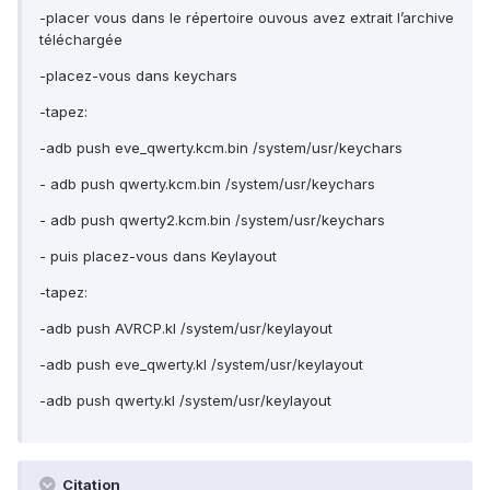
-placer vous dans le répertoire ouvous avez extrait l’archive
téléchargée
-placez-vous dans keychars
-tapez:
-adb push eve_qwerty.kcm.bin /system/usr/keychars
- adb push qwerty.kcm.bin /system/usr/keychars
- adb push qwerty2.kcm.bin /system/usr/keychars
- puis placez-vous dans Keylayout
-tapez:
-adb push AVRCP.kl /system/usr/keylayout
-adb push eve_qwerty.kl /system/usr/keylayout
-adb push qwerty.kl /system/usr/keylayout
Citation