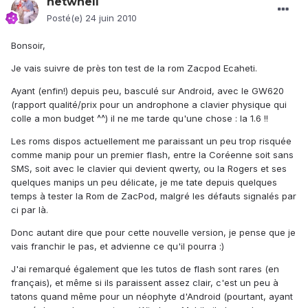
netwhell
Posté(e)
24 juin 2010
Bonsoir,
Je vais suivre de près ton test de la rom Zacpod Ecaheti.
Ayant (enfin!) depuis peu, basculé sur Android, avec le GW620
(rapport qualité/prix pour un androphone a clavier physique qui
colle a mon budget ^^) il ne me tarde qu'une chose : la 1.6 !!
Les roms dispos actuellement me paraissant un peu trop risquée
comme manip pour un premier flash, entre la Coréenne soit sans
SMS, soit avec le clavier qui devient qwerty, ou la Rogers et ses
quelques manips un peu délicate, je me tate depuis quelques
temps à tester la Rom de ZacPod, malgré les défauts signalés par
ci par là.
Donc autant dire que pour cette nouvelle version, je pense que je
vais franchir le pas, et advienne ce qu'il pourra :)
J'ai remarqué également que les tutos de flash sont rares (en
français), et même si ils paraissent assez clair, c'est un peu à
tatons quand même pour un néophyte d'Android (pourtant, ayant