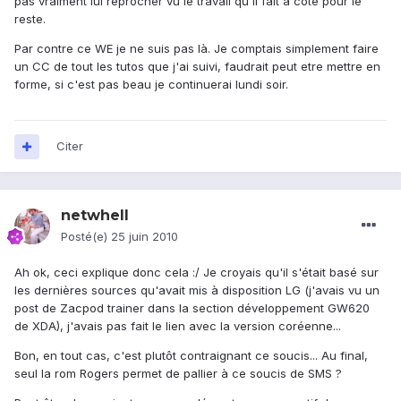
pas vraiment lui reprocher vu le travail qu'il fait à coté pour le
reste.
Par contre ce WE je ne suis pas là. Je comptais simplement faire
un CC de tout les tutos que j'ai suivi, faudrait peut etre mettre en
forme, si c'est pas beau je continuerai lundi soir.
Citer
netwhell
Posté(e)
25 juin 2010
Ah ok, ceci explique donc cela :/ Je croyais qu'il s'était basé sur
les dernières sources qu'avait mis à disposition LG (j'avais vu un
post de Zacpod trainer dans la section développement GW620
de XDA), j'avais pas fait le lien avec la version coréenne...
Bon, en tout cas, c'est plutôt contraignant ce soucis... Au final,
seul la rom Rogers permet de pallier à ce soucis de SMS ?