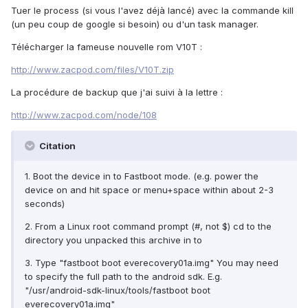
Tuer le process (si vous l'avez déjà lancé) avec la commande kill
(un peu coup de google si besoin) ou d'un task manager.
Télécharger la fameuse nouvelle rom V10T :
http://www.zacpod.com/files/V10T.zip
La procédure de backup que j'ai suivi à la lettre :
http://www.zacpod.com/node/108
Citation
1. Boot the device in to Fastboot mode. (e.g. power the
device on and hit space or menu+space within about 2-3
seconds)
2. From a Linux root command prompt (#, not $) cd to the
directory you unpacked this archive in to
3. Type "fastboot boot everecovery01a.img" You may need
to specify the full path to the android sdk. E.g.
"/usr/android-sdk-linux/tools/fastboot boot
everecovery01a.img"