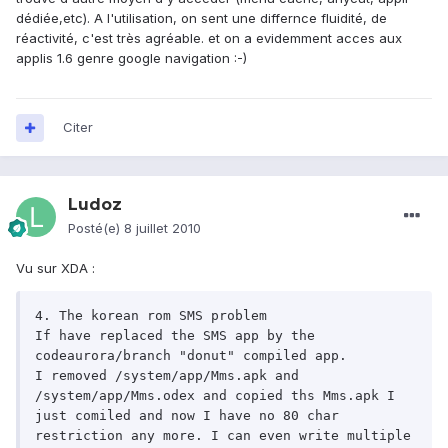
dédiée,etc). A l'utilisation, on sent une differnce fluidité, de
réactivité, c'est très agréable. et on a evidemment acces aux
applis 1.6 genre google navigation :-)
Citer
Ludoz
Posté(e)
8 juillet 2010
Vu sur XDA :
4. The korean rom SMS problem

If have replaced the SMS app by the 
codeaurora/branch "donut" compiled app.

I removed /system/app/Mms.apk and 
/system/app/Mms.odex and copied ths Mms.apk I 
just comiled and now I have no 80 char 
restriction any more. I can even write multiple 