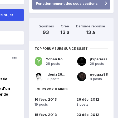
Fonctionnement des sous sections
e sujet
Réponses
Créé
Dernière réponse
93
13 a
13 a
TOP FORUMEURS SUR CE SUJET
Yohan Romero
jfxperiass
28 posts
26 posts
deniz2694
nyggaz88
8 posts
8 posts
isée.
e d'un
JOURS POPULAIRES
er de
16 févr. 2013
26 déc. 2012
19 posts
8 posts
15 févr. 2013
23 déc. 2012