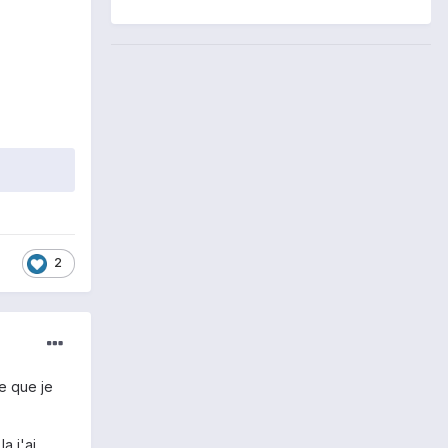
2
e que je
la j'ai