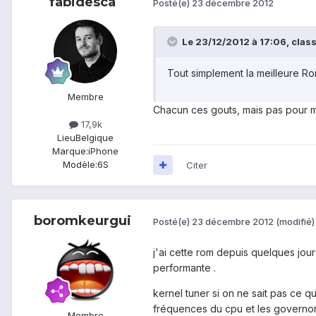
fabidesca
Posté(e)
23 décembre 2012
Le 23/12/2012 à 17:06, class
Tout simplement la meilleure Rom
Membre
Chacun ces gouts, mais pas pour mo
17,9k
Lieu
Belgique
Marque:
iPhone
Modèle:
6S
Citer
boromkeurgui
Posté(e)
23 décembre 2012
(modifié)
j'ai cette rom depuis quelques jour
performante .
kernel tuner si on ne sait pas ce q
fréquences du cpu et les governor 
Membre