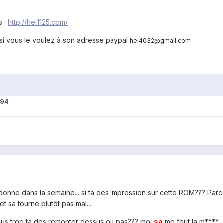
s :
http://hei1125.com/
r si vous le voulez à son adresse paypal
hei4032@gmail.com
694
 donne dans la semaine... si ta des impression sur cette ROM??? Parc
et sa tourne plutôt pas mal...
plus trop ta des remonter dessus ou pas??? moi
sa
me fout la m****... 