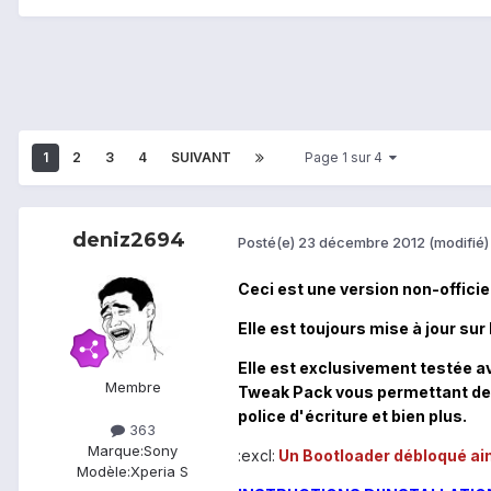
1
2
3
4
SUIVANT
Page 1 sur 4
deniz2694
Posté(e)
23 décembre 2012
(modifié)
Ceci est une version non-offici
Elle est toujours mise à jour su
Elle est exclusivement testée 
Membre
Tweak Pack vous permettant de 
police d'écriture et bien plus.
363
Marque:
Sony
:excl:
Un Bootloader débloqué ain
Modèle:
Xperia S