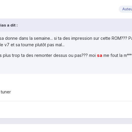
Aute
as a dit :
 sa donne dans la semaine... si ta des impression sur cette ROM??? 
le v7 et sa tourne plutôt pas mal...
is plus trop ta des remonter dessus ou pas??? moi
sa
me fout la m****.
 tuner