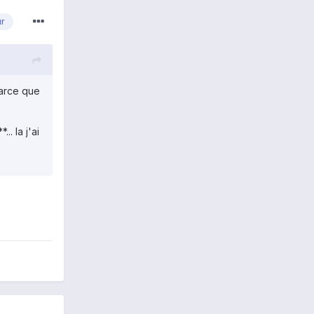
ur
Parce que
.. la j'ai