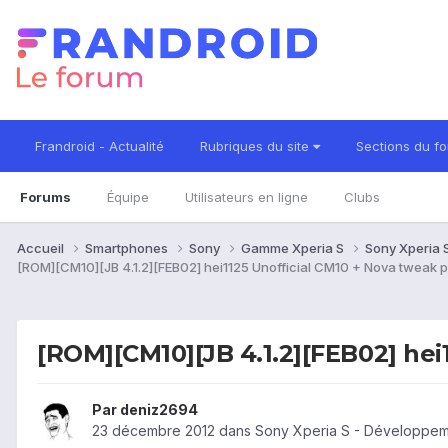
Frandroid - Actualité
Rubriques du site
Sections du f
Forums
Équipe
Utilisateurs en ligne
Clubs
Accueil
Smartphones
Sony
Gamme Xperia S
Sony Xperia 
[ROM][CM10][JB 4.1.2][FEB02] hei1125 Unofficial CM10 + Nova tweak p
[ROM][CM10][JB 4.1.2][FEB02] hei
Par
deniz2694
23 décembre 2012
dans
Sony Xperia S - Développem