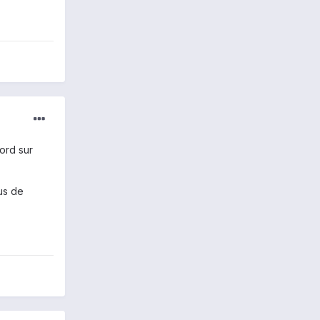
ord sur
us de