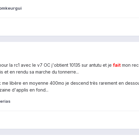
romkeurgui
pour la rc1 avec le v7 OC j'obtient 10135 sur antutu et je
fait
mon rec
is et en rendu sa marche du tonnerre...
ask me libère en moyenne 400mo je descend très rarement en desso
ine d'applis en fond...
perias