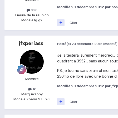
Modifié
23 décembre 2012
par bo
330
Lieu
île de la réunion
Modèle:
lg g2
Citer
jfxperiass
Posté(e)
23 décembre 2012
(modifié)
Je la testerai sûrement mercredi... 
quadrant a 3952... sans aucun souc
PS: je tourne sans zram et mon t
250mo de libre avec une bonne diza
Membre
Modifié
23 décembre 2012
par jfx
1k
Marque:
sony
Modèle:
Xperia S LT26i
Citer