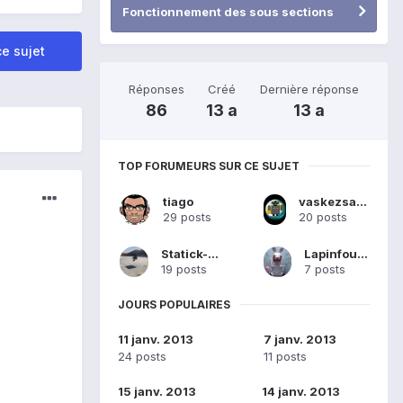
Fonctionnement des sous sections
e sujet
Réponses
Créé
Dernière réponse
86
13 a
13 a
TOP FORUMEURS SUR CE SUJET
tiago
vaskezsanchez
29 posts
20 posts
Statick-x18
Lapinfourbe
19 posts
7 posts
JOURS POPULAIRES
11 janv. 2013
7 janv. 2013
24 posts
11 posts
15 janv. 2013
14 janv. 2013