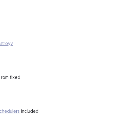
stroyy
 rom fixed
chedulers
included