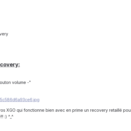
very
covery:
bouton volume -"
 vos XGO qui fonctionne bien avec en prime un recovery retaillé pou
! :) ^_^