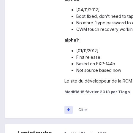
[04/11/2012]
Boot fixed, don't need to tap
No more "type password to 
CWM touch recovery worki
alpha1:
[01/11/2012]
First release
Based on FXP-144b
Not source based now
Le site du développeur de la ROM
Modifié
15 février 2013
par Tiago
Citer