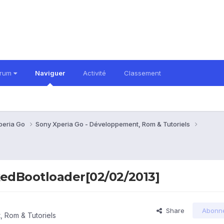
orum
Naviguer
Activité
Classement
peria Go
Sony Xperia Go - Développement, Rom & Tutoriels
kedBootloader[02/02/2013]
Share
Abonn
 Rom & Tutoriels