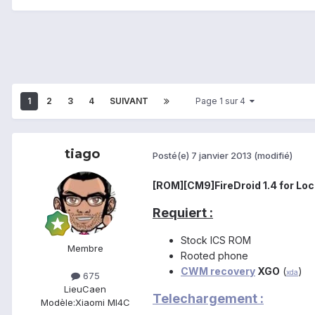
1
2
3
4
SUIVANT
Page 1 sur 4
tiago
Posté(e)
7 janvier 2013
(modifié)
[ROM][CM9]FireDroid 1.4 for Lo
Requ
iert
:
Stock ICS ROM
Membre
Rooted phone
CWM recovery
XGO
(
)
xda
675
Lieu
Caen
Telechargement
:
Modèle:
Xiaomi MI4C