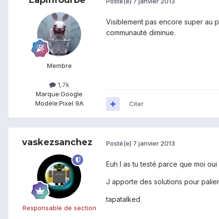
Lapinfourbe
Posté(e)
7 janvier 2013
Visiblement pas encore super au po
communauté diminue.
Membre
1,7k
Marque:
Google
Modèle:
Pixel 9A
Citer
vaskezsanchez
Posté(e)
7 janvier 2013
Euh l as tu testé parce que moi oui et
J apporte des solutions pour palier
tapatalked
Responsable de section