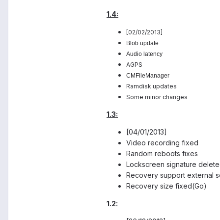
1.4:
[02/02/2013]
Blob update
Audio latency
AGPS
CMFileManager
Ramdisk updates
Some minor changes
1.3:
[04/01/2013]
Video recording fixed
Random reboots fixes
Lockscreen signature delete
Recovery support external 
Recovery size fixed(Go)
1.2: