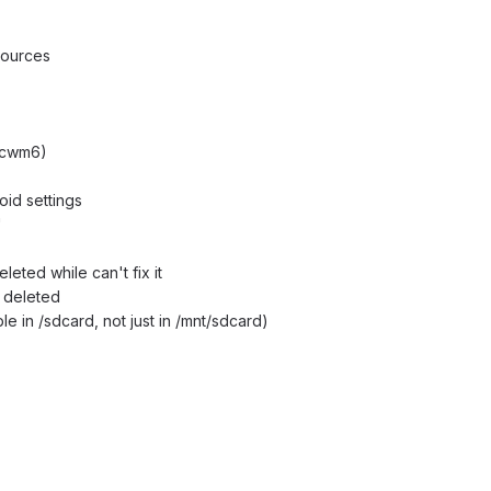
sources
&cwm6)
oid settings
"
eted while can't fix it
 deleted
le in /sdcard, not just in /mnt/sdcard)