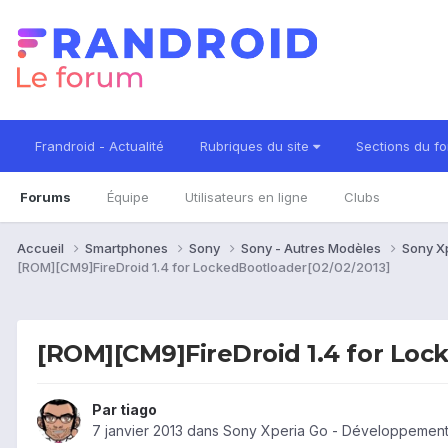
Frandroid - Actualité
Rubriques du site
Sections du f
Forums
Équipe
Utilisateurs en ligne
Clubs
Accueil
Smartphones
Sony
Sony - Autres Modèles
Sony X
[ROM][CM9]FireDroid 1.4 for LockedBootloader[02/02/2013]
[ROM][CM9]FireDroid 1.4 for Loc
Par
tiago
7 janvier 2013
dans
Sony Xperia Go - Développement,