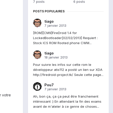
7 posts
6 posts
POSTS POPULAIRES
tiago
7 janvier 2013
[ROM][CM9]FireDroid 1.4 for
LockedBootloader[02/02/2013] Requiert :
Stock ICS ROM Rooted phone CWM...
tiago
18 janvier 2013
Pour suivre les infos sur cette rom le
développeur atis112 a posté un lien sur XDA
http://firedroid-project.tk/ Seule cette page...
Pou7
7 janvier 2013
r votre
Ah, bon ça, ça ça peut être franchement
intéressant :) En attendant la fin des exams
avant de m'ateler à ce genre de choses...