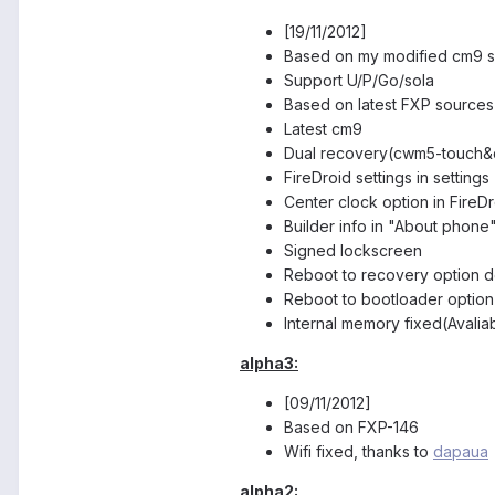
[19/11/2012]
Based on my modified cm9 
Support U/P/Go/sola
Based on latest FXP sources
Latest cm9
Dual recovery(cwm5-touch
FireDroid settings in settings
Center clock option in FireDr
Builder info in "About phone
Signed lockscreen
Reboot to recovery option del
Reboot to bootloader option
Internal memory fixed(Avaliab
alpha3:
[09/11/2012]
Based on FXP-146
Wifi fixed, thanks to
dapaua
alpha2: