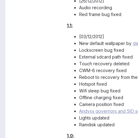
[26/12/2012]
Audio recording
Red frame bug fixed
1.1:
[03/12/2012]
New default wallpaper by
de
Lockscreen bug fixed
External sdcard path fixed
Touch recovery deleted
CWM-6 recovery fixed
Reboot to recovery from the
Hotspot fixed
Wifi sleep bug fixed
Offline charging fixed
Camera position fixed
Andyxs governors and SIO s
Lights updated
Ramdisk updated
1.0: