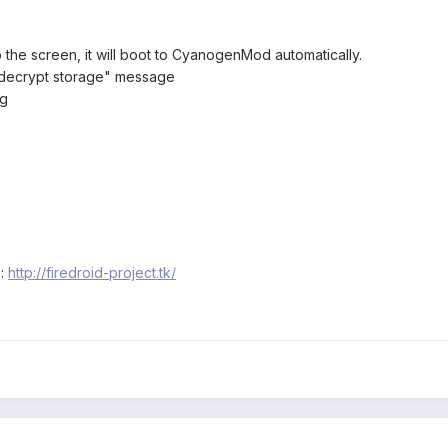
 the screen, it will boot to CyanogenMod automatically.
decrypt storage" message
ng
 :
http://firedroid-project.tk/