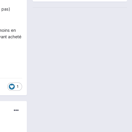
ns pas)
 moins en
yant acheté
1