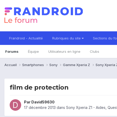
Frandroid - Actualité
Rubriques du site
Sections du f
Forums
Équipe
Utilisateurs en ligne
Clubs
Accueil
Smartphones
Sony
Gamme Xperia Z
Sony Xperia 
film de protection
Par
David59630
17 décembre 2013
dans
Sony Xperia Z1 - Aides, Que