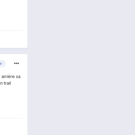
ur
 arrière sa
 trail