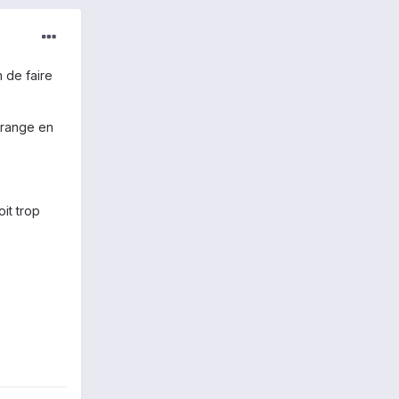
n de faire
orange en
it trop