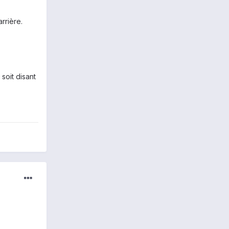
rrière.
 soit disant