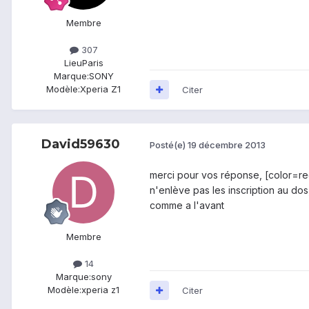
Membre
307
Lieu
Paris
Marque:
SONY
Modèle:
Xperia Z1
Citer
David59630
Posté(e)
19 décembre 2013
merci pour vos réponse, [color=red
n'enlève pas les inscription au dos,
comme a l'avant
Membre
14
Marque:
sony
Modèle:
xperia z1
Citer