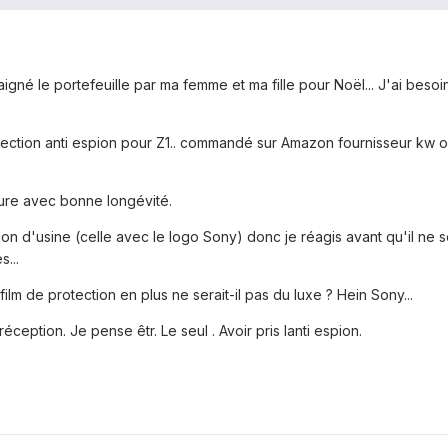
aigné le portefeuille par ma femme et ma fille pour Noël... J'ai besoi
otection anti espion pour Z1.. commandé sur Amazon fournisseur kw 
eure avec bonne longévité.
ion d'usine (celle avec le logo Sony) donc je réagis avant qu'il ne so
s...
ilm de protection en plus ne serait-il pas du luxe ? Hein Sony...
ception. Je pense êtr. Le seul . Avoir pris lanti espion.