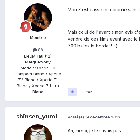
Mon Z est passé en garantie sans le 
Mais celui de l'avant à mon avis c'e
Membre
vendre de ces films avant avec le 
700 balles le bordel ! :(
88
Lieu
Millau (12)
Marque:
Sony
Modèle:
Xperia Z3
Compact Blanc / Xperia
Z2 Blanc / Xperia E1
Blanc / Xperia Z Ultra
Blanc
Citer
shinsen_yumi
Posté(e)
19 décembre 2013
Ah, merci, je le savais pas.