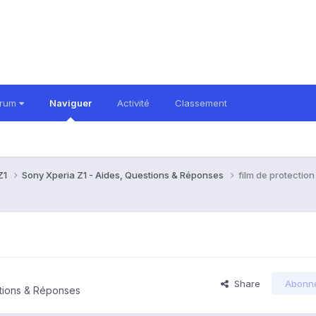
orum
Naviguer
Activité
Classement
Z1
Sony Xperia Z1 - Aides, Questions & Réponses
film de protection
Share
Abonn
stions & Réponses