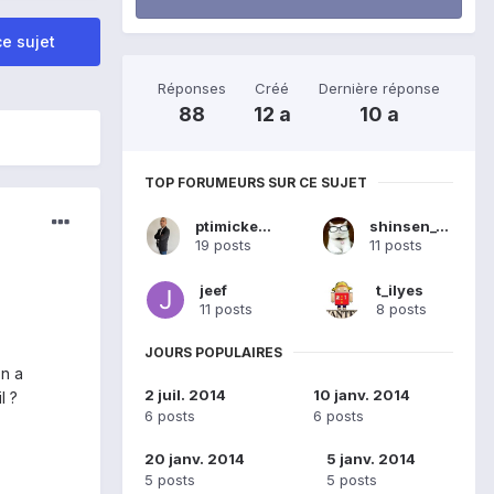
e sujet
Réponses
Créé
Dernière réponse
88
12 a
10 a
TOP FORUMEURS SUR CE SUJET
ptimickey59
shinsen_yumi
19 posts
11 posts
jeef
t_ilyes
11 posts
8 posts
JOURS POPULAIRES
on a
2 juil. 2014
10 janv. 2014
il ?
6 posts
6 posts
20 janv. 2014
5 janv. 2014
5 posts
5 posts