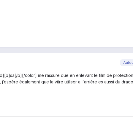
Aute
][b]sa[/b][/color] me rassure que en enlevant le film de protection
 j’espère également que la vitre utiliser a l'arrière es aussi du dragon