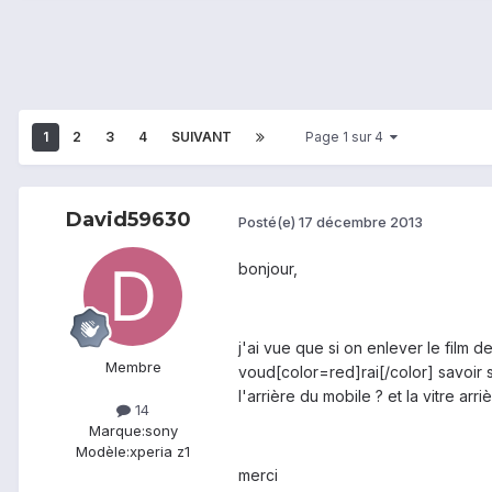
1
2
3
4
SUIVANT
Page 1 sur 4
David59630
Posté(e)
17 décembre 2013
bonjour,
j'ai vue que si on enlever le film d
Membre
voud[color=red]rai[/color] savoir s
l'arrière du mobile ? et la vitre ar
14
Marque:
sony
Modèle:
xperia z1
merci