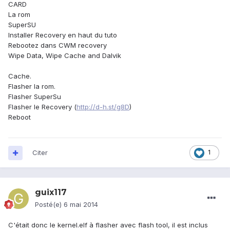
CARD
La rom
SuperSU
Installer Recovery en haut du tuto
Rebootez dans CWM recovery
Wipe Data, Wipe Cache and Dalvik
Cache.
Flasher la rom.
Flasher SuperSu
Flasher le Recovery (
http://d-h.st/g8D
)
Reboot
Citer
1
guix117
Posté(e)
6 mai 2014
C'était donc le kernel.elf à flasher avec flash tool, il est inclus