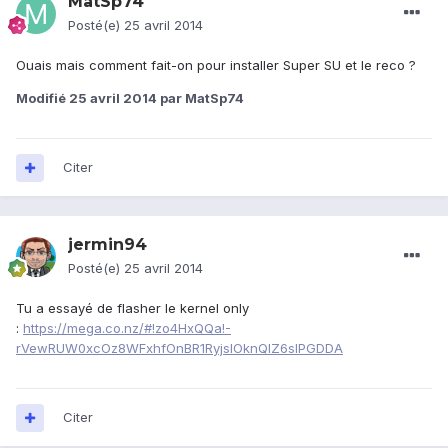
MatSp74
Posté(e)
25 avril 2014
Ouais mais comment fait-on pour installer Super SU et le reco ?
Modifié
25 avril 2014
par MatSp74
Citer
jermin94
Posté(e)
25 avril 2014
Tu a essayé de flasher le kernel only
:
https://mega.co.nz/#!zo4HxQQa!-
rVewRUW0xcOz8WFxhfOnBR1RyjsIOknQlZ6sIPGDDA
Citer