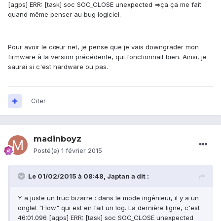
[agps] ERR: [task] soc SOC_CLOSE unexpected =>ça ça me fait
quand même penser au bug logiciel.
Pour avoir le cœur net, je pense que je vais downgrader mon
firmware à la version précédente, qui fonctionnait bien. Ainsi, je
saurai si c'est hardware ou pas.
Citer
madinboyz
Posté(e)
1 février 2015
Le 01/02/2015 à 08:48, Japtan a dit :
Y a juste un truc bizarre : dans le mode ingénieur, il y a un
onglet "Flow" qui est en fait un log. La dernière ligne, c'est
46:01.096 [agps] ERR: [task] soc SOC_CLOSE unexpected