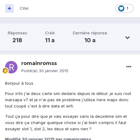
Citer
1
Réponses
Créé
Dernière réponse
218
11 a
10 a
romainromss
Posté(e)
30 janvier 2015
Bonjour à tous
Pour info j'ai deux carte sim dedans depuis le début. je suis root
marsapa v7 et je n'ai pas de problème j'utilise here maps donc
tout coupé c'est à dire data et wifi.
Tout ça pour dire que je vais essayer sans la deuxième sim et
vous dire ça change quelque chose si j'ai bien compris il faut
essayer slot 1, slot 2, les deux et sans rien ?
Modifié
30 janvier 2015
par romainromss