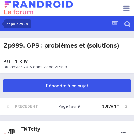
Zopo ZP999
Zp999, GPS : problèmes et (solutions)
Par
TNTcity
30 janvier 2015
dans
Zopo ZP999
Répondre à ce sujet
PRÉCÉDENT
Page 1 sur 9
SUIVANT
TNTcity