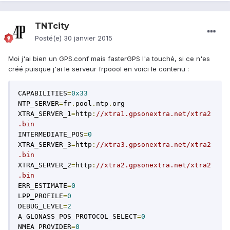
TNTcity
Posté(e)
30 janvier 2015
Moi j'ai bien un GPS.conf mais fasterGPS l'a touché, si ce n'es
créé puisque j'ai le serveur frpoool en voici le contenu :
CAPABILITIES
=
0x33
NTP_SERVER
=
fr
.
pool
.
ntp
.
org

XTRA_SERVER_1
=
http
:
//xtra1.gpsonextra.net/xtra2
.bin
INTERMEDIATE_POS
=
0
XTRA_SERVER_3
=
http
:
//xtra3.gpsonextra.net/xtra2
.bin
XTRA_SERVER_2
=
http
:
//xtra2.gpsonextra.net/xtra2
.bin
ERR_ESTIMATE
=
0
LPP_PROFILE
=
0
DEBUG_LEVEL
=
2
A_GLONASS_POS_PROTOCOL_SELECT
=
0
NMEA_PROVIDER
=
0