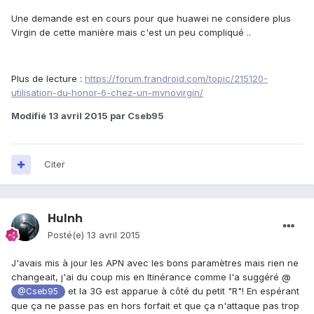
Une demande est en cours pour que huawei ne considere plus
Virgin de cette manière mais c'est un peu compliqué ..
Plus de lecture :
https://forum.frandroid.com/topic/215120-
utilisation-du-honor-6-chez-un-mvnovirgin/
Modifié
13 avril 2015
par Cseb95
Citer
Hulnh
Posté(e)
13 avril 2015
J'avais mis à jour les APN avec les bons paramètres mais rien ne
changeait, j'ai du coup mis en Itinérance comme l'a suggéré @
et la 3G est apparue à côté du petit "R"! En espérant
@Cseb95
que ça ne passe pas en hors forfait et que ça n'attaque pas trop