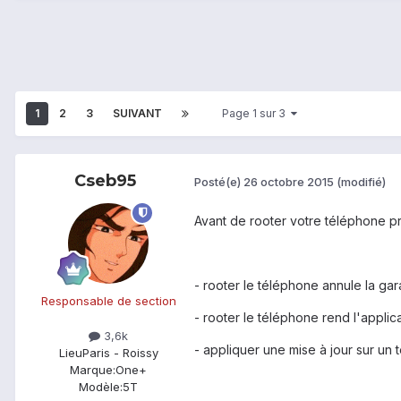
1
2
3
SUIVANT
Page 1 sur 3
Cseb95
Posté(e)
26 octobre 2015
(modifié)
Avant de rooter votre téléphone pr
- rooter le téléphone annule la gar
Responsable de section
- rooter le téléphone rend l'applicat
3,6k
- appliquer une mise à jour sur un 
Lieu
Paris - Roissy
Marque:
One+
Modèle:
5T