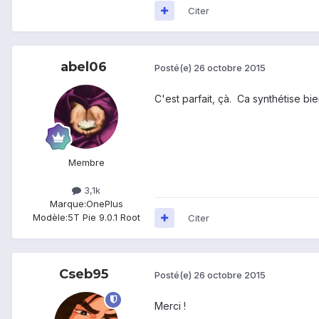
Citer
abel06
Posté(e)
26 octobre 2015
C'est parfait, çà. Ca synthétise bi
Membre
3,1k
Marque:
OnePlus
Modèle:
5T Pie 9.0.1 Root
Citer
Cseb95
Posté(e)
26 octobre 2015
Merci !