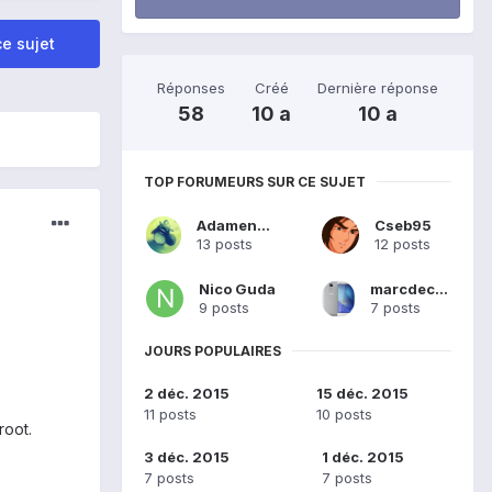
e sujet
Réponses
Créé
Dernière réponse
58
10 a
10 a
TOP FORUMEURS SUR CE SUJET
Adamentys
Cseb95
13 posts
12 posts
Nico Guda
marcdecaen
9 posts
7 posts
JOURS POPULAIRES
2 déc. 2015
15 déc. 2015
11 posts
10 posts
root.
3 déc. 2015
1 déc. 2015
7 posts
7 posts