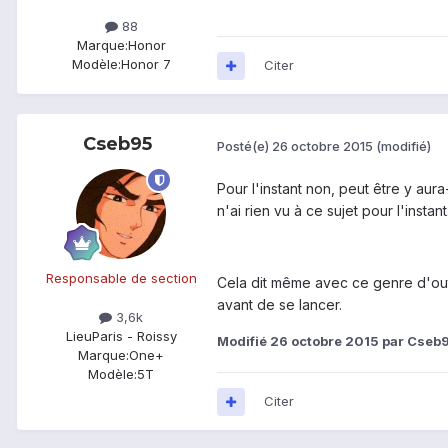
88
Marque:
Honor
Modèle:
Honor 7
Citer
Cseb95
Posté(e)
26 octobre 2015
(modifié)
Pour l'instant non, peut être y aur
n'ai rien vu à ce sujet pour l'instant
Responsable de section
Cela dit même avec ce genre d'outil
avant de se lancer.
3,6k
Lieu
Paris - Roissy
Modifié
26 octobre 2015
par Cseb
Marque:
One+
Modèle:
5T
Citer