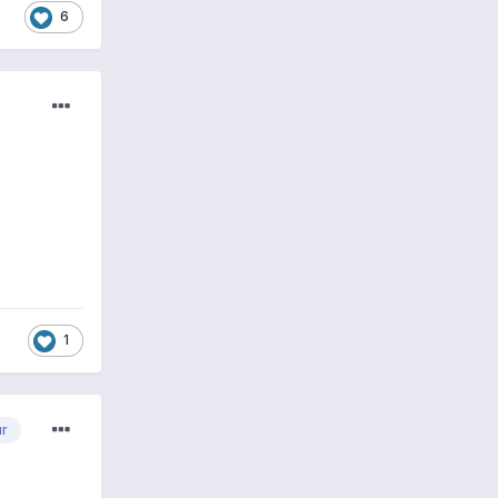
6
1
ur