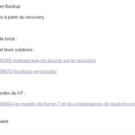
nium Backup
s à partir du recovery.
e brick :
t leurs solutions :
/232149-redemarrage-en-boucle-sur-le-recovery/
/228972-bootloop-en-boucle/
modes du H7 :
c/228694-les-modes-du-honor-7-et-les-combinaisons-de-boutons-pou
eb95