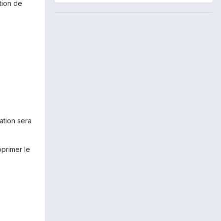
tion de
lation sera
pprimer le