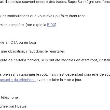
 mais il subsiste souvent encore des traces. SuperSu intègre une fonc
tes les manipulations que vous avez pu faire étant root.
rsion complète. (par exple la
B100
)
elle en OTA ou en local :
t une obligation, il faut donc le réinstaller.
tégrité de certains fichiers, si ils ont été modifiés en étant root, l'instal
ès bien sans supprimer le root, mais il est cependant conseillé de su
 actuelle du téléphone
avant de faire la mise à jour.
 téléphone :
ournie par Huawei