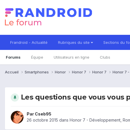
Frandroid - Actualité
Rubriques du site
Sections du f
Forums
Équipe
Utilisateurs en ligne
Clubs
Accueil
Smartphones
Honor
Honor 7
Honor 7
Honor 7 -
Les questions que vous vous p
Par
Cseb95
26 octobre 2015
dans
Honor 7 - Développement, Rom 