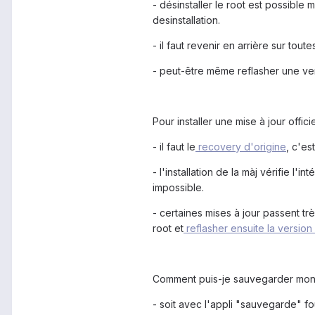
- désinstaller le root est possible
desinstallation.
- il faut revenir en arrière sur tou
- peut-être même reflasher une ve
Pour installer une mise à jour offici
- il faut le
recovery d'origine
, c'es
- l'installation de la màj vérifie l'in
impossible.
- certaines mises à jour passent tr
root et
reflasher ensuite la version
Comment puis-je sauvegarder mon
- soit avec l'appli "sauvegarde" f