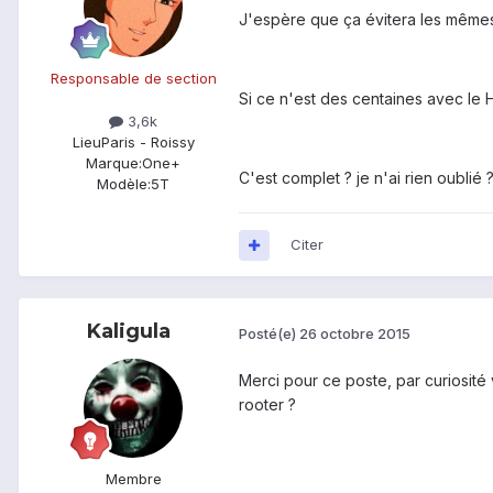
J'espère que ça évitera les mêmes q
Responsable de section
Si ce n'est des centaines avec le H
3,6k
Lieu
Paris - Roissy
Marque:
One+
C'est complet ? je n'ai rien oublié 
Modèle:
5T
Citer
Kaligula
Posté(e)
26 octobre 2015
Merci pour ce poste, par curiosité
rooter ?
Membre