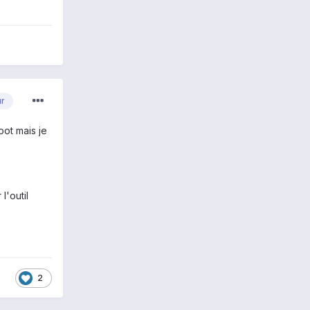
ur
oot mais je
l'outil
2