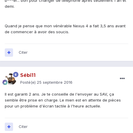
b***er... bon pour changer de téléphone après seulement 1 an et
solutions, vu que je ne m'en doutais pas, et que je n'ai pas
demi.
envie de casser le verre trempé qui coute un peu cher.
Quand je pense que mon vénérable Nexus 4 a fait 3,5 ans avant
Des solutions?
de commencer à avoir des soucis.
Merci d'avance,
Citer
K.
Sébi11
Posté(e)
25 septembre 2016
Il est garanti 2 ans. Je te conseille de l'envoyer au SAV, ça
semble être prise en charge. Le mien est en attente de pièces
pour un problème d'écran tactile à l'heure actuelle.
Citer