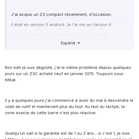
J'ai acquis un Z3 compact récemment, d'occasion.
Il était en version 5 android. Je l'ai mis en Version 6.
Le soucis, c'est que je n'ai pas accès au volet de
notifications en mode portrait.
Expand
En mode paysage, dans une appli, je peux le faire glisser
vers le bas.
Bon bah je suis dégoûté, j'ai le même problème depuis quelques
jours sur un Z3C acheté neuf en janvier 2015. Toujours sous
J'ai fait le test diagnostique écran, il y a une bande au
Kitkat.
niveau de la barre de notif à laquelle je n'arrive pas à
accéder.
Il y a quelques jours j'ai commencé à avoir du mal à descendre le
volet de notif et maintenant plus du tout. Au test du tactyle, la
D'où vient le problème?
zone exacte de cette barre n'est plus réactive.
Mise à jour logicielle, film en verre trempé que j'ai mis, dalle
tactile défaillante?
Quelqu'un sait si la garantie est de 1 ou 2 ans... si c'est 1, je suis
Sachant que je n'ai pas pu tester les deux premières