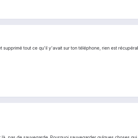
t supprimé tout ce qu'il y'avait sur ton téléphone, rien est récupéra
 là...pas de sauvegarde. Pourquoi sauvegarder qulques choses qui m