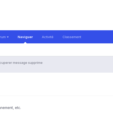
orum
Naviguer
Activité
Classement
cuperer message supprime
nnement, etc.