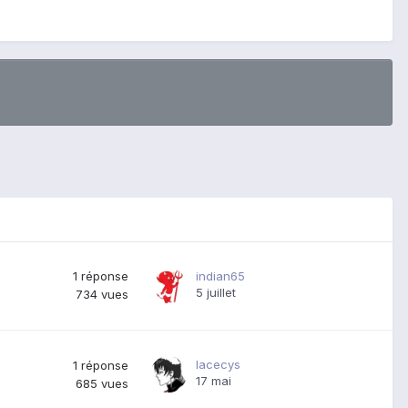
1
réponse
indian65
5 juillet
734
vues
lacecys
1
réponse
17 mai
685
vues