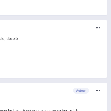
ble, désolé.
Auteur
arche bien...A oui pour le jour ou ca bug xptdr