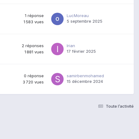
1
réponse
LucMoreau
5 septembre 2025
1 583
vues
2
réponses
Irian
17 février 2025
1 881
vues
0
réponse
samirbenmohamed
15 décembre 2024
3 720
vues
Toute l’activité