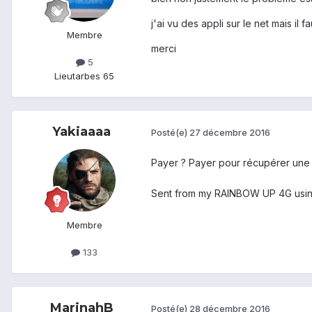
j'ai vu des appli sur le net mais il 
Membre
merci
5
Lieu
tarbes 65
Yakiaaaa
Posté(e)
27 décembre 2016
Payer ? Payer pour récupérer une
Sent from my RAINBOW UP 4G usi
Membre
133
MarinahB
Posté(e)
28 décembre 2016