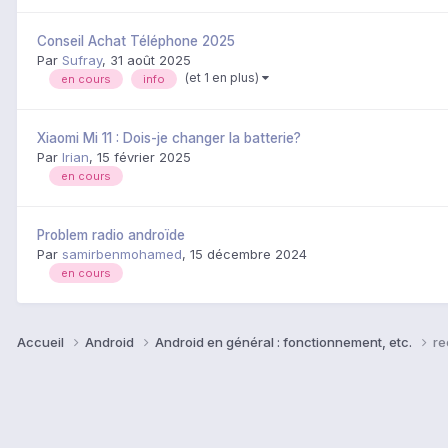
Conseil Achat Téléphone 2025
Par
Sufray
,
31 août 2025
(et 1 en plus)
en cours
info
Xiaomi Mi 11 : Dois-je changer la batterie?
Par
Irian
,
15 février 2025
en cours
Problem radio androïde
Par
samirbenmohamed
,
15 décembre 2024
en cours
Accueil
Android
Android en général : fonctionnement, etc.
re