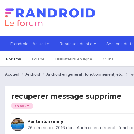
Frandroid - Actualité
Rubriques du site
Sections du f
Forums
Équipe
Utilisateurs en ligne
Clubs
Accueil
Android
Android en général : fonctionnement, etc.
re
recuperer message supprime
en cours
Par
tontonzunny
26 décembre 2016
dans
Android en général : fonctio