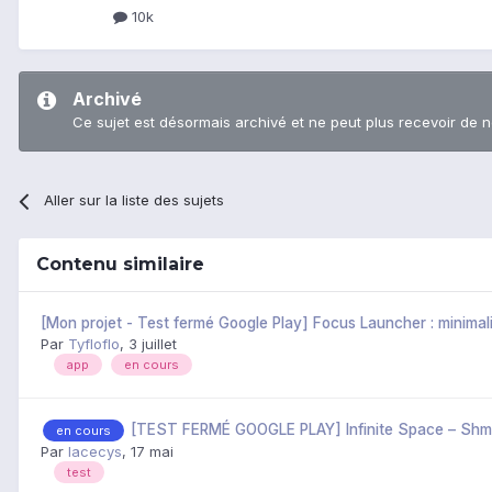
10k
Archivé
Ce sujet est désormais archivé et ne peut plus recevoir de 
Aller sur la liste des sujets
Contenu similaire
[Mon projet - Test fermé Google Play] Focus Launcher : minimal
Par
Tyfloflo
,
3 juillet
app
en cours
[TEST FERMÉ GOOGLE PLAY] Infinite Space – Shm
en cours
Par
lacecys
,
17 mai
test