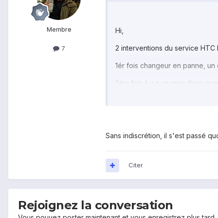
Membre
Hi,
2 interventions du service HTC 
7
1ér fois changeur en panne, un 
2ém fois il y a un mois (bien qu
retour 10 jours plus tard comme 
Sur le site HTC il y a un servic
Sans indiscrétion, il s'est passé 
Citer
Rejoignez la conversation
Vous pouvez poster maintenant et vous enregistrez plus tard