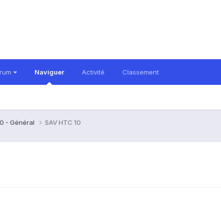
orum
Naviguer
Activité
Classement
0 - Général
SAV HTC 10