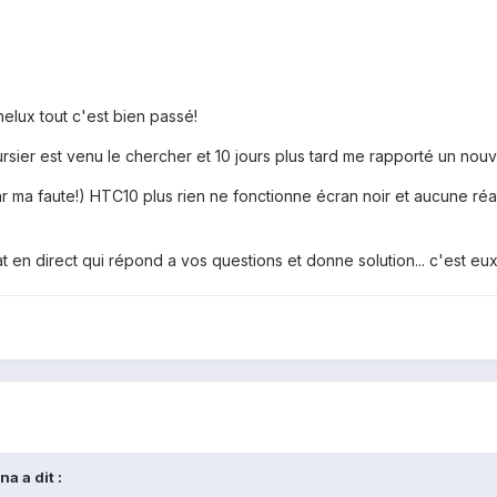
elux tout c'est bien passé!
rsier est venu le chercher et 10 jours plus tard me rapporté un nou
ar ma faute!) HTC10 plus rien ne fonctionne écran noir et aucune réac
hat en direct qui répond a vos questions et donne solution... c'est 
ana
a dit :