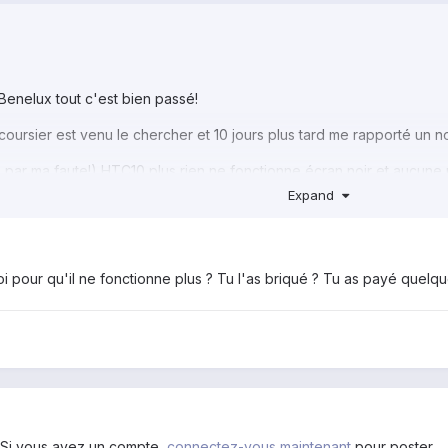
Benelux tout c'est bien passé!
coursier est venu le chercher et 10 jours plus tard me rapporté un 
e par ma faute!) HTC10 plus rien ne fonctionne écran noir et aucune r
neuf.
Expand
e chat en direct qui répond a vos questions et donne solution... c'e
quoi pour qu'il ne fonctionne plus ? Tu l'as briqué ? Tu as payé que
. Si vous avez un compte,
connectez-vous maintenant
pour poster.