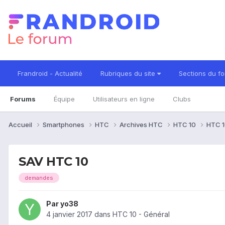
Frandroid - Actualité
Rubriques du site
Sections du f
Forums
Équipe
Utilisateurs en ligne
Clubs
Accueil
Smartphones
HTC
Archives HTC
HTC 10
HTC 1
SAV HTC 10
demandes
Par
yo38
4 janvier 2017
dans
HTC 10 - Général