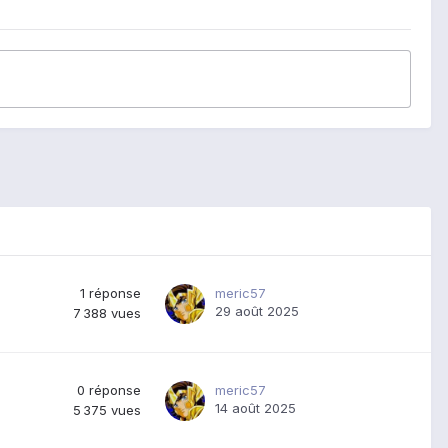
1
réponse
meric57
29 août 2025
7 388
vues
0
réponse
meric57
14 août 2025
5 375
vues