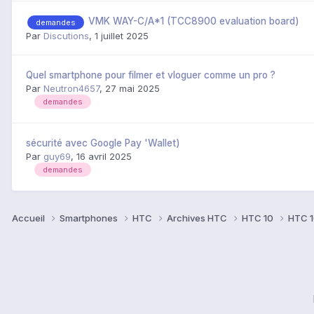
VMK WAY-C/A*1 (TCC8900 evaluation board)
demandes
Par
Discutions
,
1 juillet 2025
Quel smartphone pour filmer et vloguer comme un pro ?
Par
Neutron4657
,
27 mai 2025
demandes
sécurité avec Google Pay 'Wallet)
Par
guy69
,
16 avril 2025
demandes
Accueil
Smartphones
HTC
Archives HTC
HTC 10
HTC 1