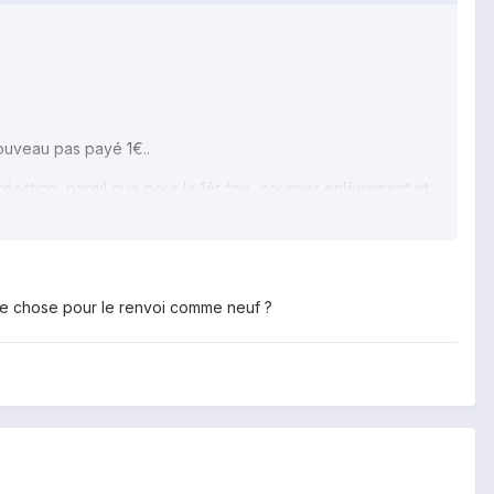
nouveau pas payé 1€..
éaction, pareil que pour la 1ér fois, coursier enlèvement et
st eux qui mont fixé le RDV pour venir prendre mon HTC.
lque chose pour le renvoi comme neuf ?