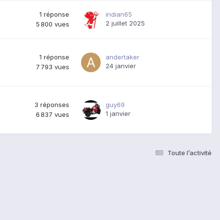
1
réponse
indian65
2 juillet 2025
5 800
vues
1
réponse
andertaker
24 janvier
7 793
vues
3
réponses
guy69
1 janvier
6 837
vues
Toute l’activité
s