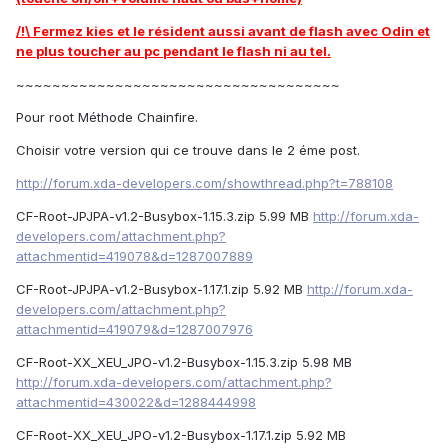
/!\ Fermez kies et le résident aussi avant de flash avec Odin et
ne plus toucher au pc pendant le flash ni au tel.
~~~~~~~~~~~~~~~~~~~~~~~~~~~~~~~~~~~~
Pour root Méthode Chainfire.
Choisir votre version qui ce trouve dans le 2 éme post.
http://forum.xda-developers.com/showthread.php?t=788108
CF-Root-JPJPA-v1.2-Busybox-1.15.3.zip 5.99 MB
http://forum.xda-
developers.com/attachment.php?
attachmentid=419078&d=1287007889
CF-Root-JPJPA-v1.2-Busybox-1.17.1.zip 5.92 MB
http://forum.xda-
developers.com/attachment.php?
attachmentid=419079&d=1287007976
CF-Root-XX_XEU_JPO-v1.2-Busybox-1.15.3.zip 5.98 MB
http://forum.xda-developers.com/attachment.php?
attachmentid=430022&d=1288444998
CF-Root-XX_XEU_JPO-v1.2-Busybox-1.17.1.zip 5.92 MB