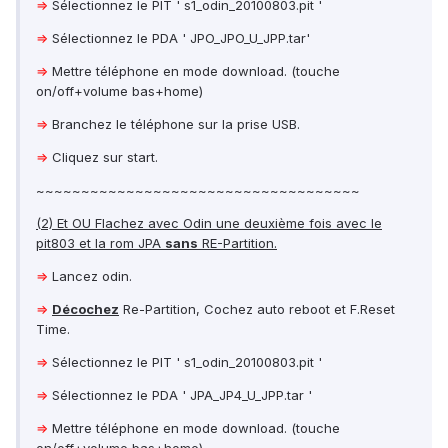
⇒
Sélectionnez le PIT ' s1_odin_20100803.pit '
⇒
Sélectionnez le PDA ' JPO_JPO_U_JPP.tar'
⇒
Mettre téléphone en mode download. (touche
on/off+volume bas+home)
⇒
Branchez le téléphone sur la prise USB.
⇒
Cliquez sur start.
~~~~~~~~~~~~~~~~~~~~~~~~~~~~~~~~~~~~
(2) Et OU Flachez avec Odin une deuxième fois avec le
pit803 et la rom JPA
sans
RE-Partition.
⇒
Lancez odin.
⇒
Décochez
Re-Partition, Cochez auto reboot et F.Reset
Time.
⇒
Sélectionnez le PIT ' s1_odin_20100803.pit '
⇒
Sélectionnez le PDA ' JPA_JP4_U_JPP.tar '
⇒
Mettre téléphone en mode download. (touche