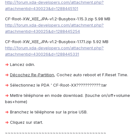
http://forum.xda-developers.com/attachment.php?
attachmentid=430023&d=1288445101
CF-Root-XW_XEE_JPA-v1.2-Busybox-1.15.3.zip 5.98 MB
http://forum.xda-developers.com/attachment.php?
attachmentid=430025&d=1288445254
CF-Root-XW_XEE_JPA-v1.2-Busybox-1.17.1.zip 5.92 MB
http://forum.xda-developers.com/attachment.php?
attachmentid=430026&d=1288445331
⇒
Lancez odin.
⇒
Décochez Re-Partition
, Cochez auto reboot et F.Reset Time.
⇒
Sélectionnez le PDA ' CF-Root-XX???????????.tar
⇒
Mettre téléphone en mode download. (touche on/off+volume
bas+home)
⇒
Branchez le téléphone sur la prise USB.
⇒
Cliquez sur start.
~~~~~~~~~~~~~~~~~~~~~~~~~~~~~~~~~~~~