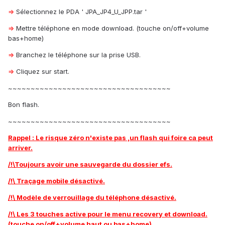
⇒
Sélectionnez le PDA ' JPA_JP4_U_JPP.tar '
⇒
Mettre téléphone en mode download. (touche on/off+volume
bas+home)
⇒
Branchez le téléphone sur la prise USB.
⇒
Cliquez sur start.
~~~~~~~~~~~~~~~~~~~~~~~~~~~~~~~~~~~~
Bon flash.
~~~~~~~~~~~~~~~~~~~~~~~~~~~~~~~~~~~~
Rappel : Le risque zéro n'existe pas ,un flash qui foire ca peut
arriver.
/!\Toujours avoir une sauvegarde du dossier efs.
/!\ Traçage mobile désactivé.
/!\ Modèle de verrouillage du téléphone désactivé.
/!\ Les 3 touches active pour le menu recovery et download.
(touche on/off+volume haut ou bas+home)