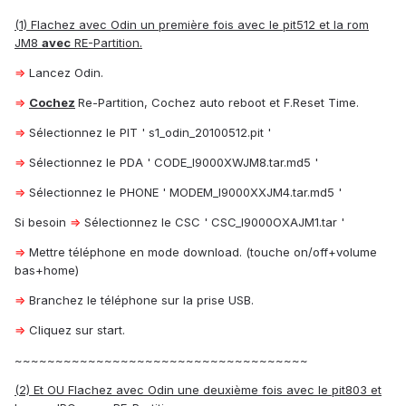
(1) Flachez avec Odin un première fois avec le pit512 et la rom
JM8
avec
RE-Partition.
⇒
Lancez Odin.
⇒
Cochez
Re-Partition, Cochez auto reboot et F.Reset Time.
⇒
Sélectionnez le PIT ' s1_odin_20100512.pit '
⇒
Sélectionnez le PDA ' CODE_I9000XWJM8.tar.md5 '
⇒
Sélectionnez le PHONE ' MODEM_I9000XXJM4.tar.md5 '
Si besoin
⇒
Sélectionnez le CSC ' CSC_I9000OXAJM1.tar '
⇒
Mettre téléphone en mode download. (touche on/off+volume
bas+home)
⇒
Branchez le téléphone sur la prise USB.
⇒
Cliquez sur start.
~~~~~~~~~~~~~~~~~~~~~~~~~~~~~~~~~~~~
(2) Et OU Flachez avec Odin une deuxième fois avec le pit803 et