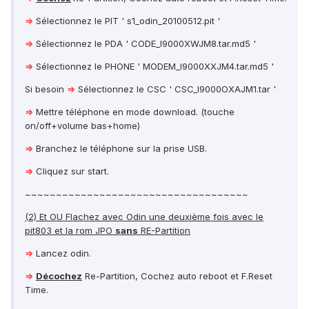
⇒
Sélectionnez le PIT ' s1_odin_20100512.pit '
⇒
Sélectionnez le PDA ' CODE_I9000XWJM8.tar.md5 '
⇒
Sélectionnez le PHONE ' MODEM_I9000XXJM4.tar.md5 '
Si besoin
⇒
Sélectionnez le CSC ' CSC_I9000OXAJM1.tar '
⇒
Mettre téléphone en mode download. (touche
on/off+volume bas+home)
⇒
Branchez le téléphone sur la prise USB.
⇒
Cliquez sur start.
~~~~~~~~~~~~~~~~~~~~~~~~~~~~~~~~~~~~
(2) Et OU Flachez avec Odin une deuxième fois avec le
pit803 et la rom JPO
sans
RE-Partition
⇒
Lancez odin.
⇒
Décochez
Re-Partition, Cochez auto reboot et F.Reset
Time.