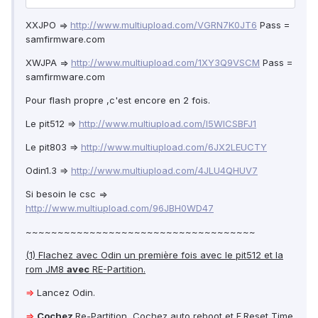
XXJPO =>
http://www.multiupload.com/VGRN7K0JT6
Pass =
samfirmware.com
XWJPA =>
http://www.multiupload.com/1XY3Q9VSCM
Pass =
samfirmware.com
Pour flash propre ,c'est encore en 2 fois.
Le pit512 ⇒
http://www.multiupload.com/I5WICSBFJ1
Le pit803 ⇒
http://www.multiupload.com/6JX2LEUCTY
Odin1.3 ⇒
http://www.multiupload.com/4JLU4QHUV7
Si besoin le csc =>
http://www.multiupload.com/96JBH0WD47
~~~~~~~~~~~~~~~~~~~~~~~~~~~~~~~~~~~~
(1) Flachez avec Odin un première fois avec le pit512 et la
rom JM8
avec
RE-Partition.
⇒
Lancez Odin.
⇒
Cochez
Re-Partition, Cochez auto reboot et F.Reset Time.