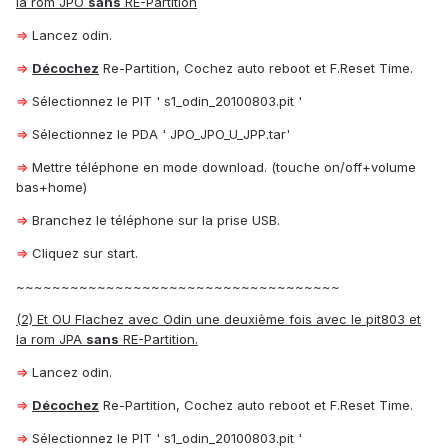
la rom JPO
sans
RE-Partition
⇒
Lancez odin.
⇒
Décochez
Re-Partition, Cochez auto reboot et F.Reset Time.
⇒
Sélectionnez le PIT ' s1_odin_20100803.pit '
⇒
Sélectionnez le PDA ' JPO_JPO_U_JPP.tar'
⇒
Mettre téléphone en mode download. (touche on/off+volume
bas+home)
⇒
Branchez le téléphone sur la prise USB.
⇒
Cliquez sur start.
~~~~~~~~~~~~~~~~~~~~~~~~~~~~~~~~~~~~
(2) Et OU Flachez avec Odin une deuxième fois avec le pit803 et
la rom JPA
sans
RE-Partition.
⇒
Lancez odin.
⇒
Décochez
Re-Partition, Cochez auto reboot et F.Reset Time.
⇒
Sélectionnez le PIT ' s1_odin_20100803.pit '