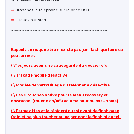
on/off+volume bas+home)
⇒
Branchez le téléphone sur la prise USB.
⇒
Cliquez sur start.
~~~~~~~~~~~~~~~~~~~~~~~~~~~~~~~~~~~~
~~~~~~~~~~~~~~~~~~~~~~~~~~~~~~~~~~~~
Rappel : Le risque zéro n'existe pas ,un flash qui foire ca
peut arriver.
/!\Toujours avoir une sauvegarde du dossier efs.
/!\ Traçage mobile désactivé.
/!\ Modèle de verrouillage du téléphone désactivé.
/!\ Les 3 touches active pour le menu recovery et
download. (touche on/off+volume haut ou bas+home)
/!\ Fermez kies et le résident aussi avant de flash avec
Odin et ne plus toucher au pc pendant le flash ni au tel.
~~~~~~~~~~~~~~~~~~~~~~~~~~~~~~~~~~~~