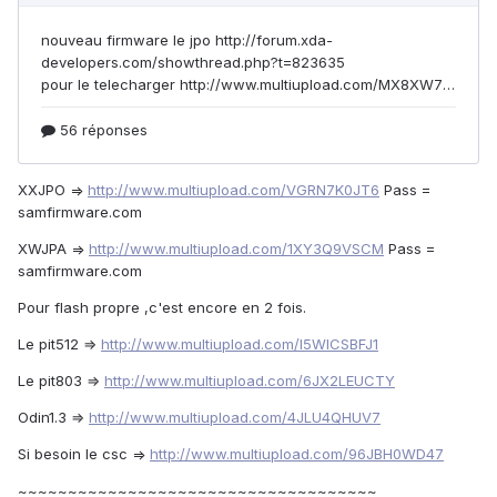
XXJPO =>
http://www.multiupload.com/VGRN7K0JT6
Pass =
samfirmware.com
XWJPA =>
http://www.multiupload.com/1XY3Q9VSCM
Pass =
samfirmware.com
Pour flash propre ,c'est encore en 2 fois.
Le pit512 ⇒
http://www.multiupload.com/I5WICSBFJ1
Le pit803 ⇒
http://www.multiupload.com/6JX2LEUCTY
Odin1.3 ⇒
http://www.multiupload.com/4JLU4QHUV7
Si besoin le csc =>
http://www.multiupload.com/96JBH0WD47
~~~~~~~~~~~~~~~~~~~~~~~~~~~~~~~~~~~~