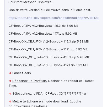
Pour root Méthode Chainfire.
Choisir votre version qui ce trouve dans le 2 éme post.
http://forum.xda-developers.com/showthread.php?t=788108
CF-Root-JPJPA-v1.2-Busybox-1.15.3.zip 5.99 MB
CF-Root-JPJPA-v1.2-Busybox-1.17.1.zip 5.92 MB
CF-Root-XX_XEU_JPO-v1.2-Busybox-1.15.3.zip 5.98 MB
CF-Root-XX_XEU_JPO-v1.2-Busybox-1.17.1.zip 5.92 MB
CF-Root-XW_XEE_JPA-v1.2-Busybox-1.15.3.zip 5.98 MB
CF-Root-XW_XEE_JPA-v1.2-Busybox-1.17.1.zip 5.92 MB
⇒
Lancez odin.
⇒
Décochez Re-Partition
, Cochez auto reboot et F.Reset
Time.
⇒
Sélectionnez le PDA ' CF-Root-XX???????????.tar
⇒
Mettre téléphone en mode download. (touche
on/off+volume bas+home)