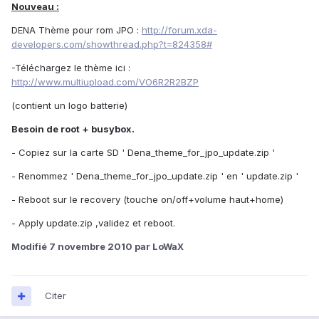
Nouveau :
DENA Thème pour rom JPO :
http://forum.xda-
developers.com/showthread.php?t=824358#
-Téléchargez le thème ici :
http://www.multiupload.com/VO6R2R2BZP
(contient un logo batterie)
Besoin de root + busybox.
- Copiez sur la carte SD ' Dena_theme_for_jpo_update.zip '
- Renommez ' Dena_theme_for_jpo_update.zip ' en ' update.zip '
- Reboot sur le recovery (touche on/off+volume haut+home)
- Apply update.zip ,validez et reboot.
Modifié
7 novembre 2010
par LoWaX
Citer