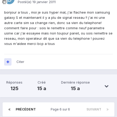
Posté(e)
19 janvier 2011
bonjour a tous , moi je suis hyper mal, j'ai flachee mon samsung
galaxy S et maintenant il y a plu de signal reseau !! j'ai mi une
autre carte sim sa change rien, donc sa vien du telephone!
comment faire pour : sois le remettre comme neuf parametre
usine car j'ai essayee mais non toujour pareil, ou sois remettre se
reseau, mon operateur dit que sa vien du telephone ! pouvez
vous m'aidee merci bcp a tous
Citer
Réponses
Créé
Dernière réponse
125
15 a
15 a
PRÉCÉDENT
Page 6 sur 6
SUIVANT