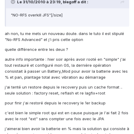
Le 31/10/2010 à 23:19, blegoff a dit :
"NO-RFS overkill JFS"[/size]
ah non, tu me mets un nouveau doute. dans le tuto il est stipulé
"No-RFS Advanced" et j'i pris cette option
quelle différence entre les deux ?
autre info importante : hier soir après avoir rooté en "simple" j'ai
tout restauré et configuré mon GS, la dernière opération
consistait à passer un Battery_Mod pour avoir la batterie avec les
% et pan, plantage total avec vibration au démarrage
j'ai tenté un restore depuis le recovery puis un cache format ..
seule solution : factory reset, reflash et re lagfix+root
pour finir j'ai restoré depuis le recovery le 1er backup
c'est bien le simple root qui est en cause puisque je l'ai fait 2 fois
avec le root "ext" sans compter une fois avec le JPA
j'aimerai bien avoir la batterie en % mais la solution qui consiste à