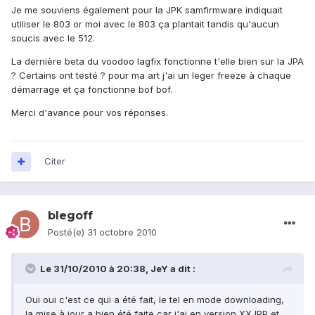
Je me souviens également pour la JPK samfirmware indiquait
utiliser le 803 or moi avec le 803 ça plantait tandis qu'aucun
soucis avec le 512.
La dernière beta du voodoo lagfix fonctionne t'elle bien sur la JPA
? Certains ont testé ? pour ma art j'ai un leger freeze à chaque
démarrage et ça fonctionne bof bof.
Merci d'avance pour vos réponses.
Citer
blegoff
Posté(e)
31 octobre 2010
Le 31/10/2010 à 20:38, JeY a dit :
Oui oui c'est ce qui a été fait, le tel en mode downloading,
la mise à jour a bien été faite car j'ai en version XXJPP et