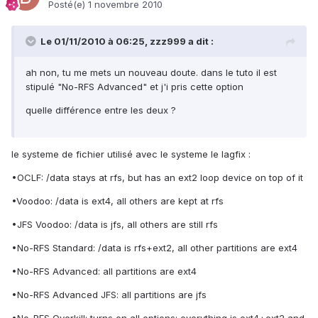
Posté(e)
1 novembre 2010
Le 01/11/2010 à 06:25, zzz999 a dit :
ah non, tu me mets un nouveau doute. dans le tuto il est
stipulé "No-RFS Advanced" et j'i pris cette option
quelle différence entre les deux ?
le systeme de fichier utilisé avec le systeme le lagfix :
•OCLF: /data stays at rfs, but has an ext2 loop device on top of it
•Voodoo: /data is ext4, all others are kept at rfs
•JFS Voodoo: /data is jfs, all others are still rfs
•No-RFS Standard: /data is rfs+ext2, all other partitions are ext4
•No-RFS Advanced: all partitions are ext4
•No-RFS Advanced JFS: all partitions are jfs