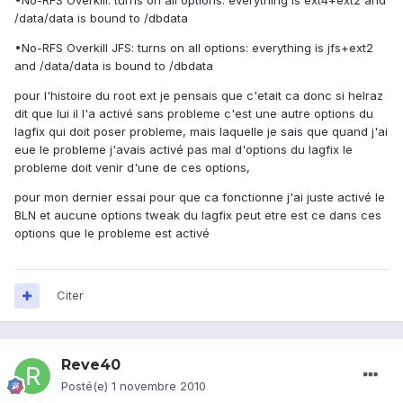
•No-RFS Overkill: turns on all options: everything is ext4+ext2 and
/data/data is bound to /dbdata
•No-RFS Overkill JFS: turns on all options: everything is jfs+ext2
and /data/data is bound to /dbdata
pour l'histoire du root ext je pensais que c'etait ca donc si helraz
dit que lui il l'a activé sans probleme c'est une autre options du
lagfix qui doit poser probleme, mais laquelle je sais que quand j'ai
eue le probleme j'avais activé pas mal d'options du lagfix le
probleme doit venir d'une de ces options,
pour mon dernier essai pour que ca fonctionne j'ai juste activé le
BLN et aucune options tweak du lagfix peut etre est ce dans ces
options que le probleme est activé
Citer
Reve40
Posté(e)
1 novembre 2010