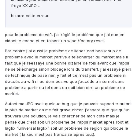
froyo XX JPO ....
bizarre cette erreur
pour le probleme de wifi, j'ai réglé le problème que j'ai eue en
vidant le cache et en faisant un wipe /factory reset.
Par contre j'ai aussi le problème de lienas cad beaucoup de
probleme avec le market j'arrive a telecharger du market mais il
faut que je reessaye une bonne dizaine de fois avant que l'appli
ne se télécharge sinon blocage lors du transfert. j'ai essayé plein
de technique de base rien y fait et ce n'est pas un problème ni
d’accès au wifi ni au données vu que j’accède a internet sans
problème a partir du tel donc ca doit bien etre un probleme de
market.
Autant ma JPC avait quelque bug que je pouvais supporter autant
la plus de market ca me fait grave ch*er, j'espere que quelqu'un
trouvera une solution, je vais chercher de mon coté mais je
pense que c'est soit un probleme de l'appli market apres root et
lagfix "universal lagfix" soit un probleme de region qui bloque le
market ( la xeu n'est pas francaise apres tout).