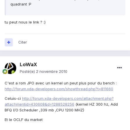
quadrant :P
tu peut nous le link ? :)
Citer
LoWaX
Posté(e)
2 novembre 2010
C'est a rom JPO avec un kernel un peut plus pour du bench :
http://forum.xda-developers.com/showthread.php?t=811660
Celuis-ci
http://forum.xda-developers.com/attachment.php?
attachmentid=430608&d=1288528256
(kernel HZ 300 hz, Add
BFQ I/O Scheduler ,339 mb ,CPU 1200 MHZ)
Et le OCLF du market