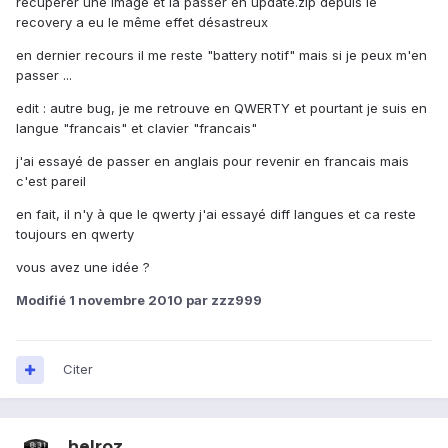
récupérer une image et la passer en update.zip depuis le
recovery a eu le même effet désastreux
en dernier recours il me reste "battery notif" mais si je peux m'en
passer ...
edit : autre bug, je me retrouve en QWERTY et pourtant je suis en
langue "francais" et clavier "francais"
j'ai essayé de passer en anglais pour revenir en francais mais
c'est pareil
en fait, il n'y à que le qwerty j'ai essayé diff langues et ca reste
toujours en qwerty
vous avez une idée ?
Modifié
1 novembre 2010
par zzz999
Citer
helroz