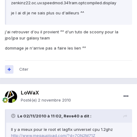
zenkinz22.oc.uv.speedmod.341ram.optcompiled.display
je l ai dl je ne sais plus ou d'ailleurs ^^
j'ai retrouver d'ou il provient ^^ d'un tuto de scoony pour la
jpo/jpa sur galaxy team
dommage je n'arrive pas a faire les lien ^^
Citer
LoWaX
Posté(e)
2 novembre 2010
Le 02/11/2010 à 11:02, Reve40 a dit :
Il y a mieux pour le root et lagfix universel cpu 1.2ghz
http://www.megaupload.com/?d=7ON2M71Z