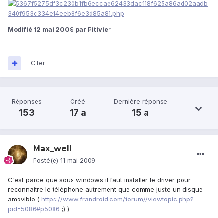
Modifié
12 mai 2009
par Pitivier
Citer
Réponses
Créé
Dernière réponse
153
17 a
15 a
Max_well
Posté(e)
11 mai 2009
C'est parce que sous windows il faut installer le driver pour
reconnaitre le téléphone autrement que comme juste un disque
amovible (
https://www.frandroid.com/forum//viewtopic.php?
pid=5086#p5086
;) )