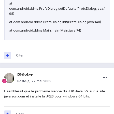
at
com.android.ddms.PrefsDialog.setDefaults(PrefsDialog.java:1
98)
at com.android.ddms.PrefsDialog.init(PrefsDialog.java:140)
at com.android.ddms.Main.main(Main.java:74)
Citer
Pitivier
Posté(e)
22 mai 2009
Il semblerait que le probleme vienne du JDK Java. Va sur le site
java.sun.com et installe la JRE6 pour windows 64 bits.
Citer