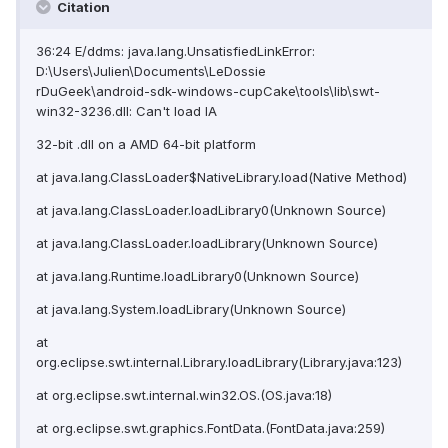
Citation
36:24 E/ddms: java.lang.UnsatisfiedLinkError:
D:\Users\Julien\Documents\LeDossie
rDuGeek\android-sdk-windows-cupCake\tools\lib\swt-
win32-3236.dll: Can't load IA
32-bit .dll on a AMD 64-bit platform
at java.lang.ClassLoader$NativeLibrary.load(Native Method)
at java.lang.ClassLoader.loadLibrary0(Unknown Source)
at java.lang.ClassLoader.loadLibrary(Unknown Source)
at java.lang.Runtime.loadLibrary0(Unknown Source)
at java.lang.System.loadLibrary(Unknown Source)
at
org.eclipse.swt.internal.Library.loadLibrary(Library.java:123)
at org.eclipse.swt.internal.win32.OS.(OS.java:18)
at org.eclipse.swt.graphics.FontData.(FontData.java:259)