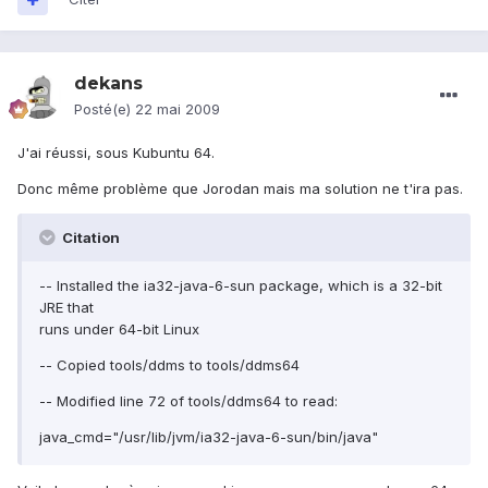
dekans
Posté(e)
22 mai 2009
J'ai réussi, sous Kubuntu 64.
Donc même problème que Jorodan mais ma solution ne t'ira pas.
Citation
-- Installed the ia32-java-6-sun package, which is a 32-bit
JRE that
runs under 64-bit Linux
-- Copied tools/ddms to tools/ddms64
-- Modified line 72 of tools/ddms64 to read:
java_cmd="/usr/lib/jvm/ia32-java-6-sun/bin/java"