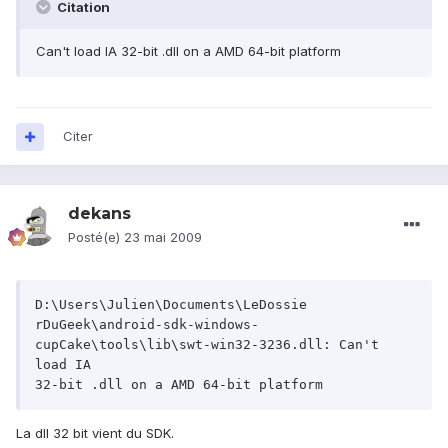
Citation
Can't load IA 32-bit .dll on a AMD 64-bit platform
Citer
dekans
Posté(e)
23 mai 2009
D:\Users\Julien\Documents\LeDossie

rDuGeek\android-sdk-windows-
cupCake\tools\lib\swt-win32-3236.dll: Can't 
load IA

32-bit .dll on a AMD 64-bit platform
La dll 32 bit vient du SDK.