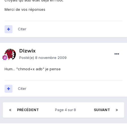
croyais qu'adb était déjà en root.
Merci de vos réponses
Citer
Dizwix
Posté(e)
8 novembre 2009
Hum... "chmod+x adb" je pense
Citer
PRÉCÉDENT
Page 4 sur 8
SUIVANT