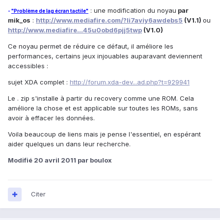
: une modification du noyau
par
-
"Problème de lag écran tactile"
mik_os
:
http://www.mediafire.com/?li7aviy6awdebs5
(V1.1)
ou
http://www.mediafire...45u0obd6pjj5twp
(V1.0)
Ce noyau permet de réduire ce défaut, il améliore les
performances, certains jeux injouables auparavant deviennent
accessibles :
sujet XDA complet :
http://forum.xda-dev...ad.php?t=929941
Le . zip s'installe à partir du recovery comme une ROM. Cela
améliore la chose et est applicable sur toutes les ROMs, sans
avoir à effacer les données.
Voila beaucoup de liens mais je pense l'essentiel, en espérant
aider quelques un dans leur recherche.
Modifié
20 avril 2011
par boulox
Citer