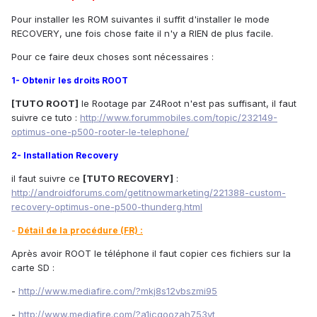
Pour installer les ROM suivantes il suffit d'installer le mode
RECOVERY, une fois chose faite il n'y a RIEN de plus facile.
Pour ce faire deux choses sont nécessaires :
1- Obtenir les droits ROOT
[TUTO ROOT]
le Rootage par Z4Root n'est pas suffisant, il faut
suivre ce tuto :
http://www.forummobiles.com/topic/232149-
optimus-one-p500-rooter-le-telephone/
2- Installation Recovery
il faut suivre ce
[TUTO RECOVERY]
:
http://androidforums.com/getitnowmarketing/221388-custom-
recovery-optimus-one-p500-thunderg.html
-
Détail de la procédure (FR) :
Après avoir ROOT le téléphone il faut copier ces fichiers sur la
carte SD :
-
http://www.mediafire.com/?mkj8s12vbszmi95
-
http://www.mediafire.com/?a1icqoozah753yt