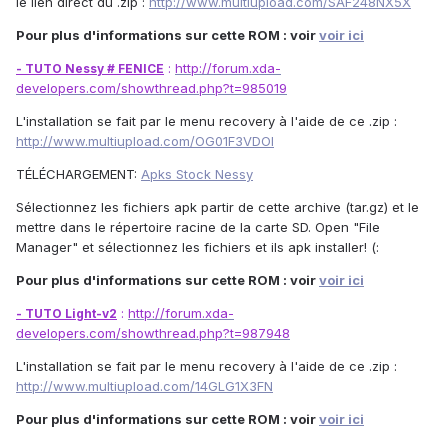
le lien direct du .zip :
http://www.multiupload.com/SAF248NX5X
Pour plus d'informations sur cette ROM : voir
voir ici
:
http://forum.xda-
- TUTO Nessy # FENICE
developers.com/showthread.php?t=985019
L'installation se fait par le menu recovery à l'aide de ce .zip :
http://www.multiupload.com/OG01F3VDOI
TÉLÉCHARGEMENT:
Apks Stock Nessy
Sélectionnez les fichiers apk partir de cette archive (tar.gz) et le
mettre dans le répertoire racine de la carte SD. Open "File
Manager" et sélectionnez les fichiers et ils apk installer! (:
Pour plus d'informations sur cette ROM : voir
voir ici
:
http://forum.xda-
- TUTO Light-v2
developers.com/showthread.php?t=987948
L'installation se fait par le menu recovery à l'aide de ce .zip :
http://www.multiupload.com/14GLG1X3FN
Pour plus d'informations sur cette ROM : voir
voir ici