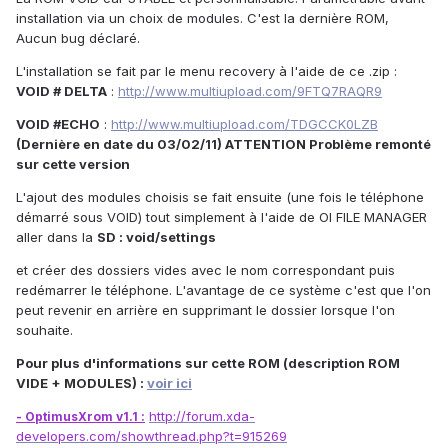
installation via un choix de modules. C'est la dernière ROM,
Aucun bug déclaré.
L'installation se fait par le menu recovery à l'aide de ce .zip :
VOID # DELTA
:
http://www.multiupload.com/9FTQ7RAQR9
VOID #ECHO
:
http://www.multiupload.com/TDGCCK0LZB
(Dernière en date du 03/02/11) ATTENTION Problème remonté
sur cette version
L'ajout des modules choisis se fait ensuite (une fois le téléphone
démarré sous VOID) tout simplement à l'aide de OI FILE MANAGER
aller dans la
SD : void/settings
et créer des dossiers vides avec le nom correspondant puis
redémarrer le téléphone. L'avantage de ce système c'est que l'on
peut revenir en arrière en supprimant le dossier lorsque l'on
souhaite.
Pour plus d'informations sur cette ROM (description ROM
VIDE + MODULES) :
voir ici
http://forum.xda-
- OptimusXrom v1.1 :
developers.com/showthread.php?t=915269