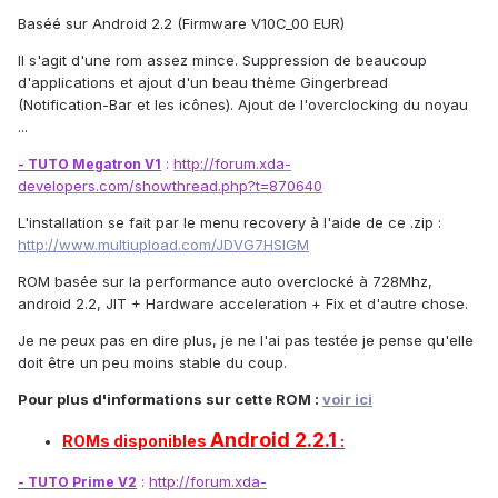
Baséé sur Android 2.2 (Firmware V10C_00 EUR)
Il s'agit d'une rom assez mince. Suppression de beaucoup
d'applications et ajout d'un beau thème Gingerbread
(Notification-Bar et les icônes). Ajout de l'overclocking du noyau
...
:
http://forum.xda-
- TUTO Megatron V1
developers.com/showthread.php?t=870640
L'installation se fait par le menu recovery à l'aide de ce .zip :
http://www.multiupload.com/JDVG7HSIGM
ROM basée sur la performance auto overclocké à 728Mhz,
android 2.2, JIT + Hardware acceleration + Fix et d'autre chose.
Je ne peux pas en dire plus, je ne l'ai pas testée je pense qu'elle
doit être un peu moins stable du coup.
Pour plus d'informations sur cette ROM :
voir ici
Android 2.2.1
ROMs disponibles
:
:
http://forum.xda-
- TUTO Prime V2