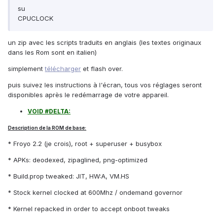
su
CPUCLOCK
un zip avec les scripts traduits en anglais (les textes originaux
dans les Rom sont en italien)
simplement
télécharger
et flash over.
puis suivez les instructions à l'écran, tous vos réglages seront
disponibles après le redémarrage de votre appareil.
VOID #DELTA:
Description de la ROM de base:
* Froyo 2.2 (je crois), root + superuser + busybox
* APKs: deodexed, zipaglined, png-optimized
* Build.prop tweaked: JIT, HW:A, VM.HS
* Stock kernel clocked at 600Mhz / ondemand governor
* Kernel repacked in order to accept onboot tweaks