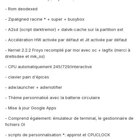
- Rom deodexed
- Zipaligned racine * + super + busybox
- A2sd (script darktremor) + dalvik-cache sur la partition ext
- Accélération HW activée par défaut et Jit activée par défaut
- Kernel 2.2.2 Froyo recompilé par moi avec oc + lagfix (merci à
drellisdee et mik_os)
- CPU automatiquement 245/729/interactive
- clavier pain d'épices
- adw.launcher + adwnotifier
- Thème personnalisé avec la batterie circulaire
- Mise à jour Google Apps
- Comprend également: émulateur de terminal, le gestionnaire de
fichiers OI
- scripts de personnalisation *: appinst et CPUCLOCK