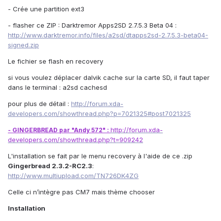
- Crée une partition ext3
- flasher ce ZIP : Darktremor Apps2SD 2.7.5.3 Beta 04 :
http://www.darktremor.info/files/a2sd/dtapps2sd-2.7.5.3-beta04-
signed.zip
Le fichier se flash en recovery
si vous voulez déplacer dalvik cache sur la carte SD, il faut taper
dans le terminal : a2sd cachesd
pour plus de détail :
http://forum.xda-
developers.com/showthread.php?p=7021325#post7021325
http://forum.xda-
- GINGERBREAD par "Andy 572" :
developers.com/showthread.php?t=909242
L'installation se fait par le menu recovery à l'aide de ce .zip
Gingerbread 2.3.2-RC2.3
:
http://www.multiupload.com/TN726DK4ZG
Celle ci n’intègre pas CM7 mais thème chooser
Installation