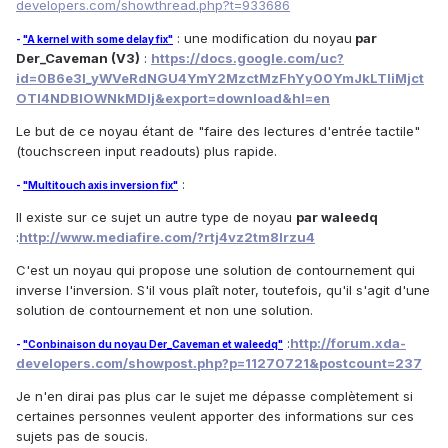
developers.com/showthread.php?t=933686
: une modification du noyau
par
-
"A kernel with some delay fix"
Der_Caveman (V3)
:
https://docs.google.com/uc?
id=0B6e3I_yWVeRdNGU4YmY2MzctMzFhYy00YmJkLTliMjct
OTI4NDBlOWNkMDlj&export=download&hl=en
Le but de ce noyau étant de "faire des lectures d'entrée tactile"
(touchscreen input readouts) plus rapide.
:
-
"Multitouch axis inversion fix"
Il existe sur ce sujet un autre type de noyau
par waleedq
:
http://www.mediafire.com/?rtj4vz2tm8lrzu4
C'est un noyau qui propose une solution de contournement qui
inverse l'inversion. S'il vous plaît noter, toutefois, qu'il s'agit d'une
solution de contournement et non une solution.
:
http://forum.xda-
-
"Conbinaison du noyau Der_Caveman et waleedq"
developers.com/showpost.php?p=11270721&postcount=237
Je n'en dirai pas plus car le sujet me dépasse complètement si
certaines personnes veulent apporter des informations sur ces
sujets pas de soucis.