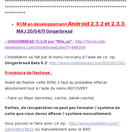
***********************************************************
***********************************************************
**********
Android 2.3.2 et 2.3.3
ROM en développement
:
MAJ 20/04/11 Gingerbread
http://forum.xda-
- GINGERBREAD (2.3.3) par "Mik_os" :
developers.com/showthread.php?t=946354
L'installation se fait par le menu recovery à l'aide de ce .zip
Gingerbread Beta 6.2
:
http://www.multiupload.com/05QV61Z06J
Procédure de flashage :
Avant de flasher cette ROM, il faut au préalable effacer
absolument tout à l'aide du menu RECOVERY
- Faire un Wipe (données, cache, dalvik-cache)
Parfois, de récupération ne peut pas formater / système de
sorte que vous devez effacer / système manuellement.
Vous pouvez le faire avec ce zip :
http://www.mediafire.com/?
2aln0d6tyr4tt2o
ou manuellement avec le BAD: