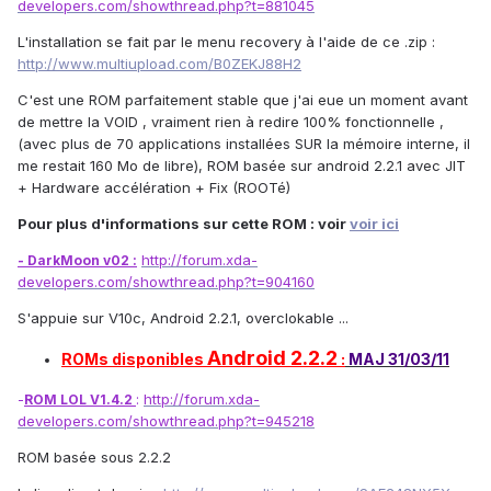
developers.com/showthread.php?t=881045
L'installation se fait par le menu recovery à l'aide de ce .zip :
http://www.multiupload.com/B0ZEKJ88H2
C'est une ROM parfaitement stable que j'ai eue un moment avant
de mettre la VOID , vraiment rien à redire 100% fonctionnelle ,
(avec plus de 70 applications installées SUR la mémoire interne, il
me restait 160 Mo de libre), ROM basée sur android 2.2.1 avec JIT
+ Hardware accélération + Fix (ROOTé)
Pour plus d'informations sur cette ROM : voir
voir ici
http://forum.xda-
- DarkMoon v02 :
developers.com/showthread.php?t=904160
S'appuie sur V10c, Android 2.2.1, overclokable ...
Android 2.2.2
ROMs disponibles
:
MAJ 31/03/11
:
http://forum.xda-
-
ROM LOL V1.4.2
developers.com/showthread.php?t=945218
ROM basée sous 2.2.2