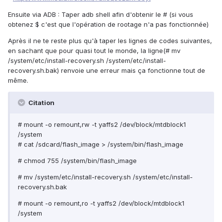
Ensuite via ADB : Taper adb shell afin d'obtenir le # (si vous
obtenez $ c'est que l'opération de rootage n'a pas fonctionnée)
Après il ne te reste plus qu'à taper les lignes de codes suivantes,
en sachant que pour quasi tout le monde, la ligne(# mv
/system/etc/install-recovery.sh /system/etc/install-
recovery.sh.bak) renvoie une erreur mais ça fonctionne tout de
même.
Citation
# mount -o remount,rw -t yaffs2 /dev/block/mtdblock1
/system
# cat /sdcard/flash_image > /system/bin/flash_image
# chmod 755 /system/bin/flash_image
# mv /system/etc/install-recovery.sh /system/etc/install-
recovery.sh.bak
# mount -o remount,ro -t yaffs2 /dev/block/mtdblock1
/system