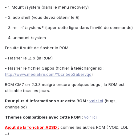
- 1. Mount /system (dans le menu recovery).
- 2. adb shell (vous devez obtenir le #)
- 3. rm -rf /system/* (taper cette ligne dans l'invité de commande)
- 4. unmount /system
Ensuite il suffit de flasher la ROM :
- Flasher le .Zip (la ROM)
- Flasher le fichier Gapps (fichier à télécharger ici :
http://www.mediafire.com/?bcri5eo2abervqq
)
ROM CM7 en 2.3.3 malgré encore quelques bugs , la ROM est
utilisable tous les jours.
Pour plus d'informations sur cette ROM :
voir ici
(bugs,
changelog)
Thèmes compatibles avec cette ROM
:
voir ici
Ajout de la fonction A2SD :
comme les autres ROM ( VOID, LOL
...)