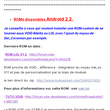
***********************************************************
***********************************************************
**********
Android 2.2
ROMs disponibles
:
Je conseille à ceux qui veulent installer une ROM custom de se
tourner sous VOID #delta ou LOL avec l'ajout du noyau de
Der_Caveman par exemple.
Derniere ROM en date :
:
http://forum.xda-
-
ROM LOL V1.2
developers.com/showthread.php?t=945218
ROM proche de VOID , différence : intégration du noyau mik_os
V1.1 et pas de personnalisation par le biais de module
le lien direct du .zip :
http://www.multiupload.com/124KGO745U
Pour plus d'informations sur cette ROM : voir
voir ici
:
http://forum.xda-developers.com/showthread.php?
-
TUTO VOID
t=887281
La ROM VOID car STABLE et personnalisable. Paramétrable avant