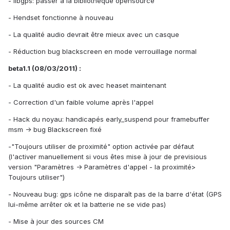
- libgps: passer à la bibliothèque opensource
- Hendset fonctionne à nouveau
- La qualité audio devrait être mieux avec un casque
- Réduction bug blackscreen en mode verrouillage normal
beta1.1 (08/03/2011) :
- La qualité audio est ok avec heaset maintenant
- Correction d'un faible volume après l'appel
- Hack du noyau: handicapés early_suspend pour framebuffer
msm -> bug Blackscreen fixé
-"Toujours utiliser de proximité" option activée par défaut
(l'activer manuellement si vous êtes mise à jour de previsious
version "Paramètres -> Paramètres d'appel - la proximité>
Toujours utiliser")
- Nouveau bug: gps icône ne disparaît pas de la barre d'état (GPS
lui-même arrêter ok et la batterie ne se vide pas)
- Mise à jour des sources CM