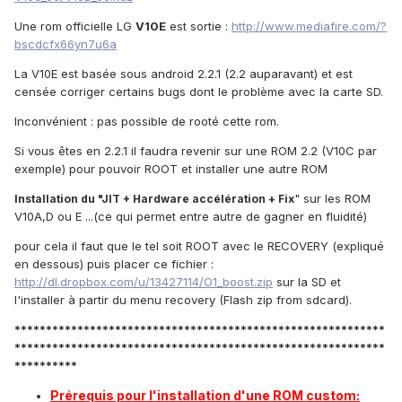
Une rom officielle LG
V10E
est sortie :
http://www.mediafire.com/?
bscdcfx66yn7u6a
La V10E est basée sous android 2.2.1 (2.2 auparavant) et est
censée corriger certains bugs dont le problème avec la carte SD.
Inconvénient : pas possible de rooté cette rom.
Si vous êtes en 2.2.1 il faudra revenir sur une ROM 2.2 (V10C par
exemple) pour pouvoir ROOT et installer une autre ROM
" sur les ROM
Installation du "JIT + Hardware accélération + Fix
V10A,D ou E ...(ce qui permet entre autre de gagner en fluidité)
pour cela il faut que le tel soit ROOT avec le RECOVERY (expliqué
en dessous) puis placer ce fichier :
http://dl.dropbox.com/u/13427114/O1_boost.zip
sur la SD et
l'installer à partir du menu recovery (Flash zip from sdcard).
***********************************************************
***********************************************************
**********
Prérequis pour l'installation d'une ROM custom: