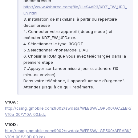
décompresser :
http://www.4shared.com/file/UleS4dP3/KDZ_FW_UPD_
EN.html
3. installation de msxml.msi à partir du répertoire
décompressé
4. Connecter votre appareil ( debug mode ) et
exécuter KDZ_FW_UPD.exe.
4 .Sélectionner le type: 3GQCT
5 .Sélectionner PhoneMode: DIAG
6. Choisir la ROM que vous avez téléchargée dans la
première étape
7 .Appuyer sur Lancer mise à jour et attendre (10
minutes environ).
Dans votre téléphone, il apparaît «mode d'urgence".
Attendez jusqu'à ce qu'il redémarre.
V10A
:
http://csmg.lgmobile.com:9002/swdata/WEBSW/LGP500/ACZEBK/
V10a_00/V10A_00.kdz
V10D
:
http://csmg.lgmobile.com:9002/swdata/WEBSW/LGP500/AFRABK/
V10d_00/V10D_00.kdz