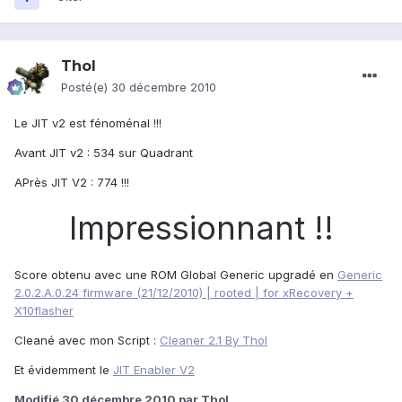
Thol
Posté(e)
30 décembre 2010
Le JIT v2 est fénoménal !!!
Avant JIT v2 : 534 sur Quadrant
APrès JIT V2 : 774 !!!
Impressionnant !!
Score obtenu avec une ROM Global Generic upgradé en
Generic
2.0.2.A.0.24 firmware (21/12/2010) | rooted | for xRecovery +
X10flasher
Cleané avec mon Script :
Cleaner 2.1 By Thol
Et évidemment le
JIT Enabler V2
Modifié
30 décembre 2010
par Thol