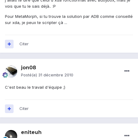
j'allais te dire que celui d'xda fonctionnait avec Busybox, mais je
vois que tu le sais déjà.. :P
Pour MetaMorph, si tu trouve la solution par ADB comme conseillé
sur xda, je peux te scripter çà ...
Citer
jon08
Posté(e)
31 décembre 2010
C'est beau le travail d'équipe ;)
Citer
eniteuh