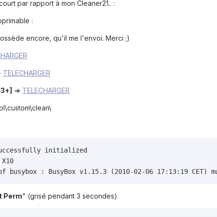
 court par rapport à mon Cleaner21.. :
pprimable :
ossède encore, qu'il me l'envoi. Merci ;)
CHARGER
>
TELECHARGER
.3+]
=>
TELECHARGER
ool\custom\clean\
ccessfully initialized

X10

of busybox : BusyBox v1.15.3 (2010-02-06 17:13:19 CET) m
t Perm
" (grisé pendant 3 secondes)