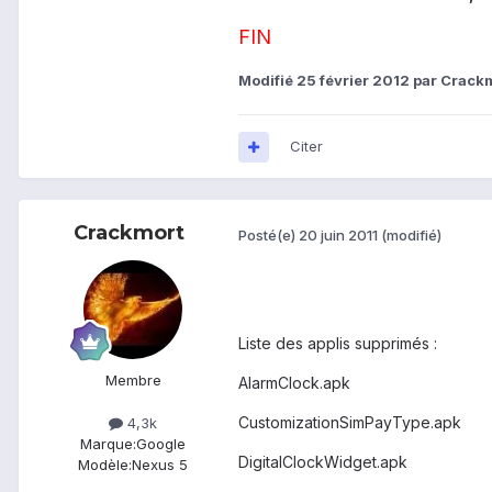
FIN
Modifié
25 février 2012
par Crack
Citer
Crackmort
Posté(e)
20 juin 2011
(modifié)
Liste des applis supprimés :
Membre
AlarmClock.apk
CustomizationSimPayType.apk
4,3k
Marque:
Google
DigitalClockWidget.apk
Modèle:
Nexus 5