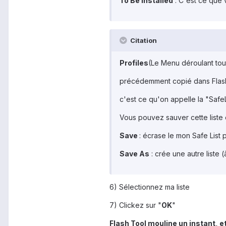
To Be Installed
: C'est ce que 
Citation
Profiles
(Le Menu déroulant tout 
précédemment copié dans Flas
c'est ce qu'on appelle la "SafeLi
Vous pouvez sauver cette liste 
Save
: écrase le mon Safe List p
Save As
: crée une autre liste (
6) Sélectionnez ma liste
7) Clickez sur "
OK
"
Flash Tool mouline un instant, et 