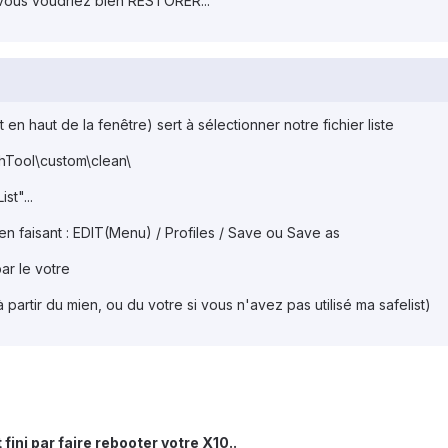
vous voudriez bien RESTORER...
en haut de la fenêtre) sert à sélectionner notre fichier liste
hTool\custom\clean\
st"...
en faisant : EDIT(Menu) / Profiles / Save ou Save as
ar le votre
à partir du mien, ou du votre si vous n'avez pas utilisé ma safelist)
fini par faire rebooter votre X10..