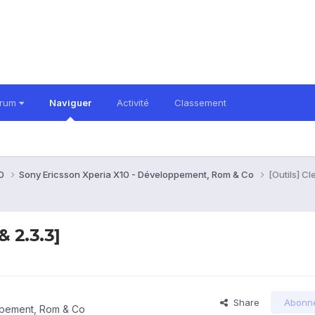
orum
Naviguer
Activité
Classement
10
Sony Ericsson Xperia X10 - Développement, Rom & Co
[Outils] Cl
& 2.3.3]
Share
Abonn
ppement, Rom & Co