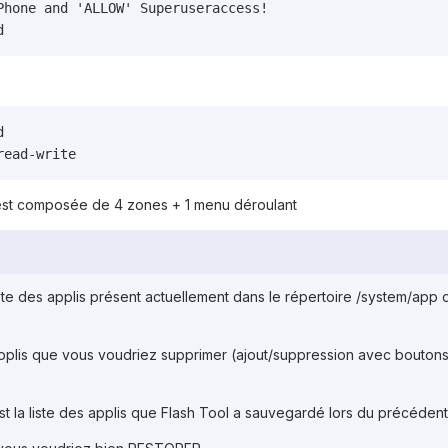
Phone and 'ALLOW' Superuseraccess!

d


read-write
le est composée de 4 zones + 1 menu déroulant
 liste des applis présent actuellement dans le répertoire /system/app 
applis que vous voudriez supprimer (ajout/suppression avec boutons
st la liste des applis que Flash Tool a sauvegardé lors du précéden