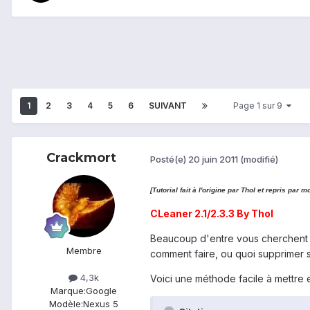
1
2
3
4
5
6
SUIVANT
Page 1 sur 9
Crackmort
Posté(e)
20 juin 2011
(modifié)
[Tutorial fait à l'origine par Thol et repris pa
CLeaner 2.1/2.3.3 By Thol
Beaucoup d'entre vous cherchent à
Membre
comment faire, ou quoi supprimer s
4,3k
Voici une méthode facile à mettre 
Marque:
Google
Modèle:
Nexus 5