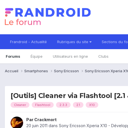
Frandroid - Actualité
Rubriques du site
Sections du f
Forums
Équipe
Utilisateurs en ligne
Clubs
Accueil
Smartphones
Sony Ericsson
Sony Ericsson Xperia X
[Outils] Cleaner via Flashtool [2.1 
Cleaner
Flashtool
2.3.3
2.1
X10
Par
Crackmort
20 juin 2011
dans
Sony Ericsson Xperia X10 - Dévelo