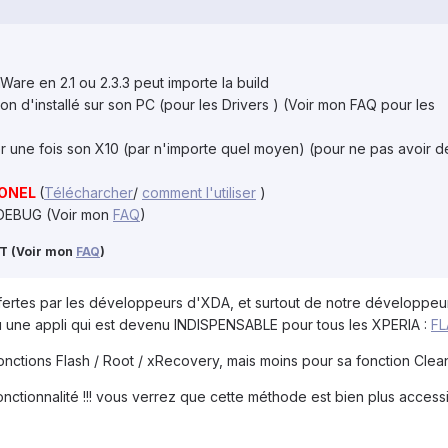
Ware en 2.1 ou 2.3.3 peut importe la build
 d'installé sur son PC (pour les Drivers ) (Voir mon FAQ pour les
her une fois son X10 (par n'importe quel moyen) (pour ne pas avoir d
IONEL
(
Télécharcher
/
comment l'utiliser
)
 DEBUG (Voir mon
FAQ
)
OT (Voir mon
FAQ
)
offertes par les développeurs d'XDA, et surtout de notre développe
 une appli qui est devenu INDISPENSABLE pour tous les XPERIA :
F
onctions Flash / Root / xRecovery, mais moins pour sa fonction Clean.
fonctionnalité !!! vous verrez que cette méthode est bien plus access