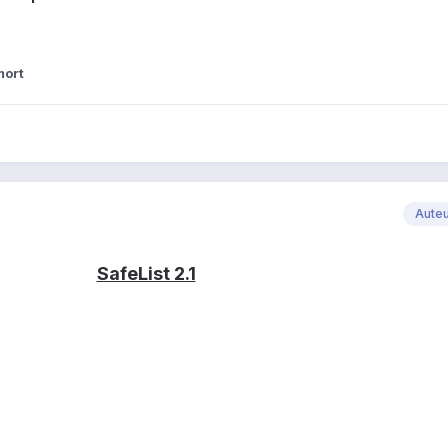
mort
Aute
SafeList 2.1