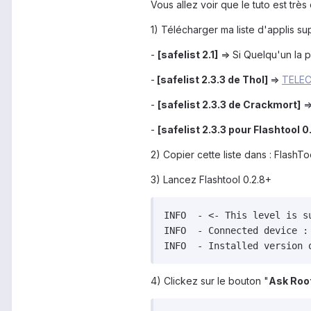
Vous allez voir que le tuto est très
1) Télécharger ma liste d'applis su
-
[safelist 2.1]
=> Si Quelqu'un la p
-
[safelist 2.3.3 de Thol]
=>
TELE
-
[safelist 2.3.3 de Crackmort]
=
-
[safelist 2.3.3 pour Flashtool 0
2) Copier cette liste dans : FlashT
3) Lancez Flashtool 0.2.8+
INFO  - <- This level is su
INFO  - Connected device : 
INFO  - Installed version 
4) Clickez sur le bouton "
Ask Roo