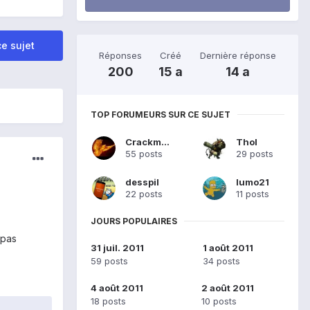
e sujet
Réponses
Créé
Dernière réponse
200
15 a
14 a
TOP FORUMEURS SUR CE SUJET
Crackmort
Thol
55 posts
29 posts
desspil
lumo21
22 posts
11 posts
JOURS POPULAIRES
 pas
31 juil. 2011
1 août 2011
59 posts
34 posts
4 août 2011
2 août 2011
18 posts
10 posts