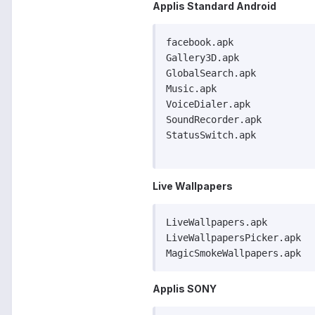
Applis Standard Android
facebook.apk

Gallery3D.apk

GlobalSearch.apk

Music.apk

VoiceDialer.apk

SoundRecorder.apk

StatusSwitch.apk

Live Wallpapers
LiveWallpapers.apk

LiveWallpapersPicker.apk

Applis SONY