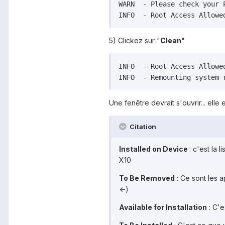
WARN  - Please check your 
INFO  - Root Access Allowe
5) Clickez sur "
Clean
"
INFO  - Root Access Allowed
INFO  - Remounting system 
Une fenêtre devrait s'ouvrir... el
Citation
Installed on Device
: c'est la
X10
To Be Removed
: Ce sont les 
<-)
Available for Installation
: C'e