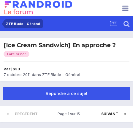
ZTE Blade - Général
[Ice Cream Sandwich] En approche ?
Fake or not
Par
jp33
7 octobre 2011
dans
ZTE Blade - Général
Répondre à ce sujet
PRÉCÉDENT
Page 1 sur 15
SUIVANT