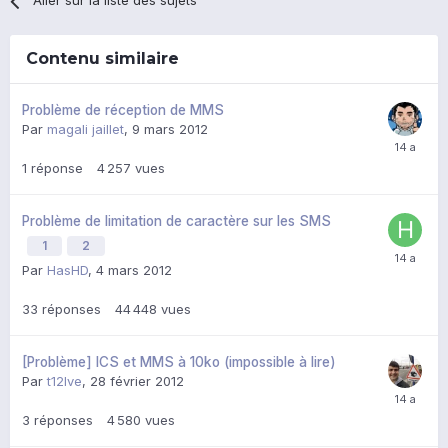
Aller sur la liste des sujets
Contenu similaire
Problème de réception de MMS
Par
magali jaillet
,
9 mars 2012
1
réponse
4 257
vues
Problème de limitation de caractère sur les SMS
1
2
Par
HasHD
,
4 mars 2012
33
réponses
44 448
vues
[Problème] ICS et MMS à 10ko (impossible à lire)
Par
t12lve
,
28 février 2012
3
réponses
4 580
vues