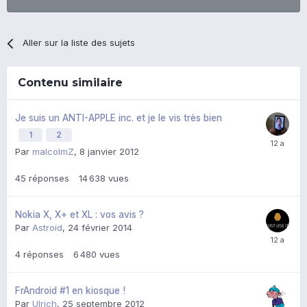
Aller sur la liste des sujets
Contenu similaire
Je suis un ANTI-APPLE inc. et je le vis très bien
1
2
Par
malcolmZ
,
8 janvier 2012
45
réponses
14 638
vues
Nokia X, X+ et XL : vos avis ?
Par
Astroid
,
24 février 2014
4
réponses
6 480
vues
FrAndroid #1 en kiosque !
Par
Ulrich
,
25 septembre 2012