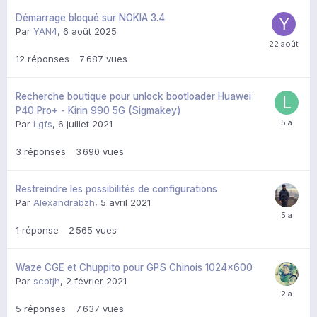
Démarrage bloqué sur NOKIA 3.4
Par
YAN4
,
6 août 2025
12
réponses
7 687
vues
Recherche boutique pour unlock bootloader Huawei
P40 Pro+ - Kirin 990 5G (Sigmakey)
Par
Lgfs
,
6 juillet 2021
3
réponses
3 690
vues
Restreindre les possibilités de configurations
Par
Alexandrabzh
,
5 avril 2021
1
réponse
2 565
vues
Waze CGE et Chuppito pour GPS Chinois 1024x600
Par
scotjh
,
2 février 2021
5
réponses
7 637
vues