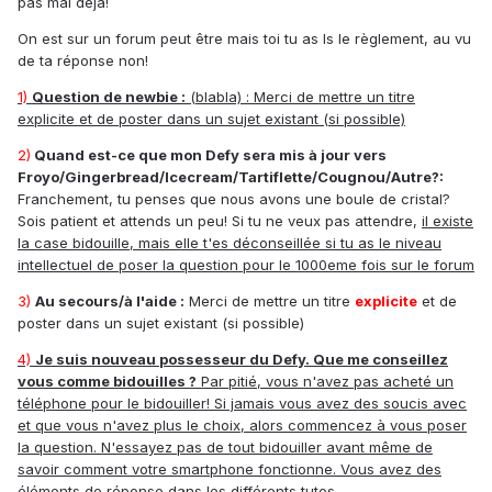
pas mal déjà!
On est sur un forum peut être mais toi tu as ls le règlement, au vu
de ta réponse non!
1)
Question de newbie :
(blabla) : Merci de mettre un titre
explicite et de poster dans un sujet existant (si possible)
2)
Quand est-ce que mon Defy sera mis à jour vers
Froyo/Gingerbread/Icecream/Tartiflette/Cougnou/Autre?:
Franchement, tu penses que nous avons une boule de cristal?
Sois patient et attends un peu! Si tu ne veux pas attendre,
il existe
la case bidouille, mais elle t'es déconseillée si tu as le niveau
intellectuel de poser la question pour le 1000eme fois sur le forum
3)
Au secours/à l'aide :
Merci de mettre un titre
explicite
et de
poster dans un sujet existant (si possible)
4)
Je suis nouveau possesseur du Defy. Que me conseillez
vous comme bidouilles ?
Par pitié, vous n'avez pas acheté un
téléphone pour le bidouiller! Si jamais vous avez des soucis avec
et que vous n'avez plus le choix, alors commencez à vous poser
la question. N'essayez pas de tout bidouiller avant même de
savoir comment votre smartphone fonctionne. Vous avez des
éléments de réponse dans les différents tutos.