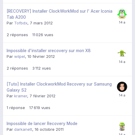
[RECOVERY] Installer ClockWorkMod sur l' Acer Iconia
Tab A200
Par
Tofbdx
,
7 mars 2012
2
réponses
11 026
vues
Impossible d'installer xrecovery sur mon X8
Par
wilpel
,
10 février 2012
2
réponses
3 112
vues
[Tuto] Installer ClockworkMod Recovery sur Samsung
Galaxy S2
Par
kramer
,
7 février 2012
1
réponse
17 619
vues
Impossible de lancer Recovery Mode
Par
darkanett
,
16 octobre 2011