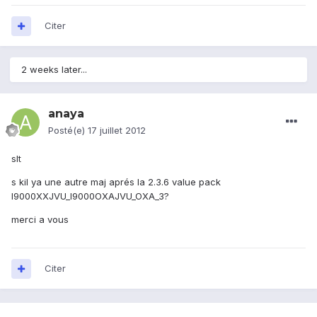
Citer
2 weeks later...
anaya
Posté(e)
17 juillet 2012
slt
s kil ya une autre maj aprés la 2.3.6 value pack
I9000XXJVU_I9000OXAJVU_OXA_3?
merci a vous
Citer