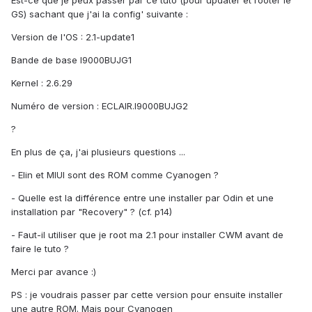
Est-ce que je peux passer par ce tuto (pour updater et rooter le
GS) sachant que j'ai la config' suivante :
Version de l'OS : 2.1-update1
Bande de base I9000BUJG1
Kernel : 2.6.29
Numéro de version : ECLAIR.I9000BUJG2
?
En plus de ça, j'ai plusieurs questions ...
- Elin et MIUI sont des ROM comme Cyanogen ?
- Quelle est la différence entre une installer par Odin et une
installation par "Recovery" ? (cf. p14)
- Faut-il utiliser que je root ma 2.1 pour installer CWM avant de
faire le tuto ?
Merci par avance :)
PS : je voudrais passer par cette version pour ensuite installer
une autre ROM. Mais pour Cyanogen