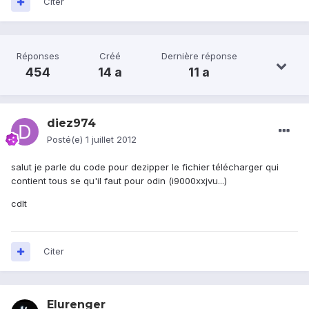
Citer
Réponses
Créé
Dernière réponse
454
14 a
11 a
diez974
Posté(e)
1 juillet 2012
salut je parle du code pour dezipper le fichier télécharger qui
contient tous se qu'il faut pour odin (i9000xxjvu...)
cdlt
Citer
Elurenger