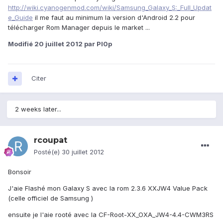
http://wiki.cyanogenmod.com/wiki/Samsung_Galaxy_S:_Full_Updat
e_Guide
il me faut au minimum la version d'Android 2.2 pour
télécharger Rom Manager depuis le market ...
Modifié
20 juillet 2012
par Pl0p
Citer
2 weeks later...
rcoupat
Posté(e)
30 juillet 2012
Bonsoir
J'aie Flashé mon Galaxy S avec la rom 2.3.6 XXJW4 Value Pack
(celle officiel de Samsung )
ensuite je l'aie rooté avec la CF-Root-XX_OXA_JW4-4.4-CWM3RS