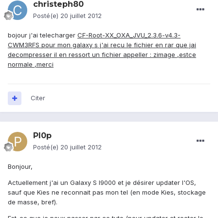
christeph80
Posté(e)
20 juillet 2012
bojour j'ai telecharger
CF-Root-XX_OXA_JVU_2.3.6-v4.3-
CWM3RFS pour mon galaxy s j'ai recu le fichier en rar que jai
decompresser il en ressort un fichier appeller : zimage ,estce
normale ,merci
Citer
Pl0p
Posté(e)
20 juillet 2012
Bonjour,
Actuellement j'ai un Galaxy S I9000 et je désirer updater l'OS,
sauf que Kies ne reconnait pas mon tel (en mode Kies, stockage
de masse, bref).