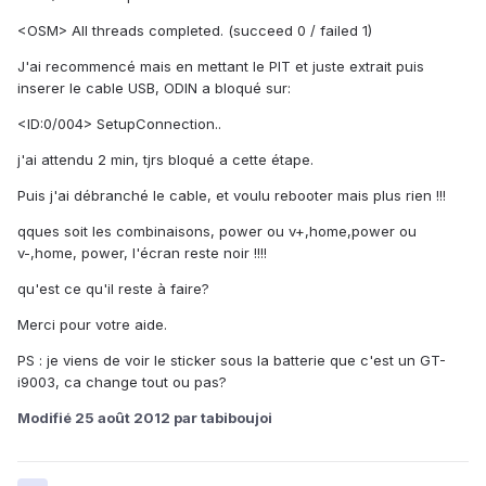
<OSM> All threads completed. (succeed 0 / failed 1)
J'ai recommencé mais en mettant le PIT et juste extrait puis
inserer le cable USB, ODIN a bloqué sur:
<ID:0/004> SetupConnection..
j'ai attendu 2 min, tjrs bloqué a cette étape.
Puis j'ai débranché le cable, et voulu rebooter mais plus rien !!!
qques soit les combinaisons, power ou v+,home,power ou
v-,home, power, l'écran reste noir !!!!
qu'est ce qu'il reste à faire?
Merci pour votre aide.
PS : je viens de voir le sticker sous la batterie que c'est un GT-
i9003, ca change tout ou pas?
Modifié
25 août 2012
par tabiboujoi