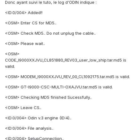
Donc ayant suivi le tuto, le log d'ODIN indique :
<ID:0/004> Added!!
<OSM> Enter CS for MD5..
<OSM> Check MD5.. Do not unplug the cable..
<OSM> Please wait..
<OSM>
CODE_I9000XXJVU_CL851880_REV03_user_low_ship.tar.md5 is
valid.
<OSM> MODEM_I9000XXJVU_REV_00_CL1092175.tar.md5 is valid.
<OSM> GT-I9000-CSC-MULTI-OXAJVU.tar.md5 is valid.
<OSM> Checking MD5 finished Sucessfully..
<OSM> Leave CS..
<ID:0/004> Odin v.3 engine (ID:4)..
<ID:0/004> File analysis..
<ID:0/004> SetupConnection..