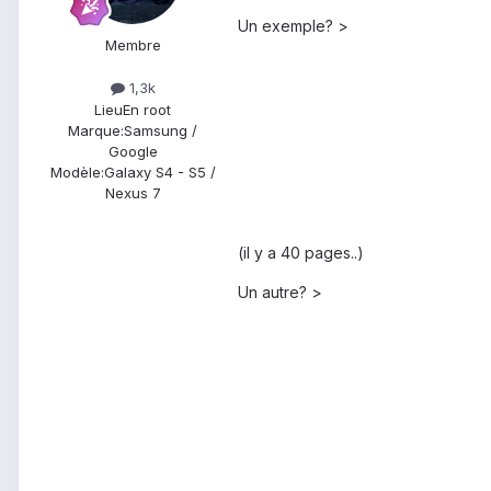
Un exemple? >
Membre
1,3k
Lieu
En root
Marque:
Samsung /
Google
Modèle:
Galaxy S4 - S5 /
Nexus 7
(il y a 40 pages..)
Un autre? >