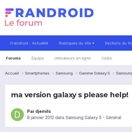
Frandroid - Actualité
Rubriques du site
Sections du f
Forums
Équipe
Utilisateurs en ligne
Clubs
Accueil
Smartphones
Samsung
Gamme Galaxy S
Samsung
ma version galaxy s please help!
Par
djemils
8 janvier 2012
dans
Samsung Galaxy S - Général