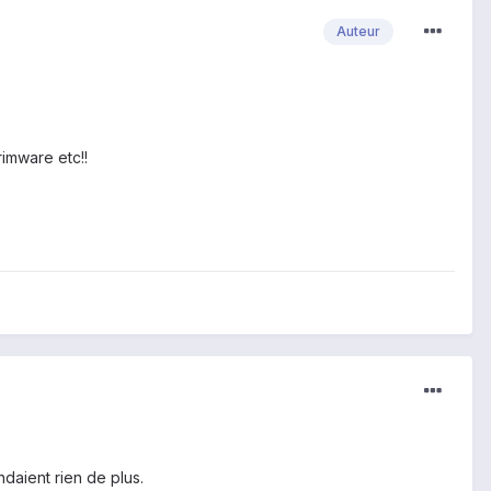
Auteur
rimware etc!!
daient rien de plus.