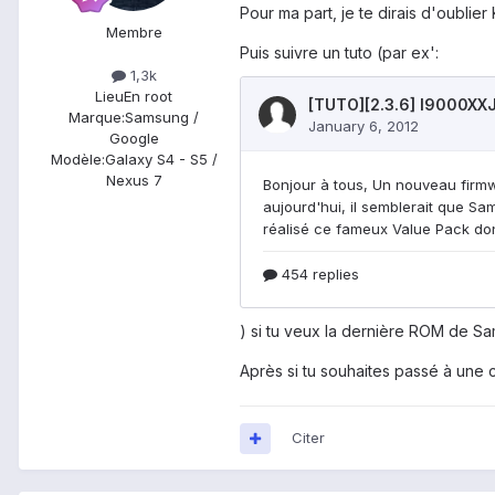
Pour ma part, je te dirais d'oublier 
Membre
Puis suivre un tuto (par ex':
1,3k
Lieu
En root
Marque:
Samsung /
Google
Modèle:
Galaxy S4 - S5 /
Nexus 7
) si tu veux la dernière ROM de S
Après si tu souhaites passé à un
Citer