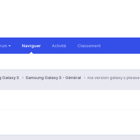
orum
Naviguer
Activité
Classement
 Galaxy S
Samsung Galaxy S - Général
ma version galaxy s please