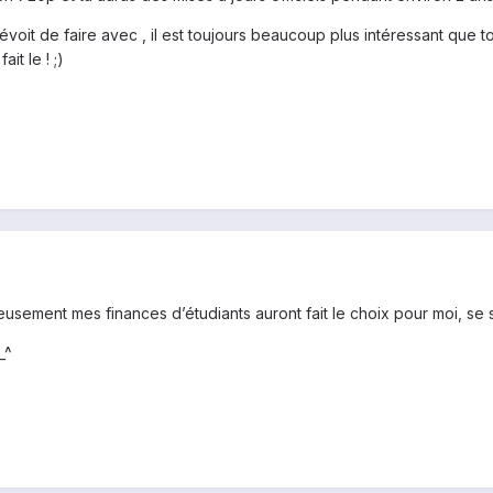
oit de faire avec , il est toujours beaucoup plus intéressant que to
it le ! ;)
sement mes finances d’étudiants auront fait le choix pour moi, se s
_^