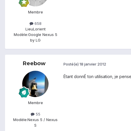
Membre
658
Lieu
Lorient
Modèle:
Google Nexus 5
by LG
Reebow
Posté(e)
18 janvier 2012
Étant donnÉ ton utilisation, je pens
Membre
55
Modèle:
Nexus 5 / Nexus
S