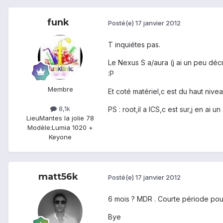
funk
Posté(e)
17 janvier 2012
T inquiétes pas.
Le Nexus S a/aura (j ai un peu décr
:P
Membre
Et coté matériel,c est du haut nivea
8,1k
PS : root,il a ICS,c est sur,j en ai un
Lieu
Mantes la jolie 78
Modèle:
Lumia 1020 +
Keyone
matt56k
Posté(e)
17 janvier 2012
6 mois ? MDR . Courte période pour
Bye