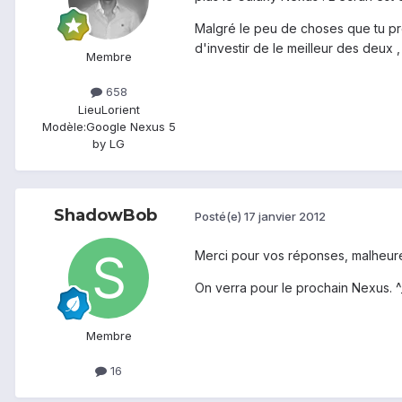
Malgré le peu de choses que tu prév
d'investir de le meilleur des deux , fa
Membre
658
Lieu
Lorient
Modèle:
Google Nexus 5
by LG
ShadowBob
Posté(e)
17 janvier 2012
Merci pour vos réponses, malheureu
On verra pour le prochain Nexus. ^
Membre
16