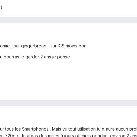
).
mie... sur gingerbread... sur ICS moins bon.
tu pourras le garder 2 ans je pense
 tous les Smartphones . Mais vu tout utilisation tu n'aura aucun prob
en 720p et tu auras des mises à jours officiels pendant environ 2 ans