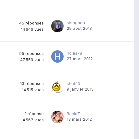
sirtagada
45
réponses
29 août 2013
14 646
vues
hdias78
95
réponses
27 mars 2012
47 559
vues
13
réponses
shuffl3
9 janvier 2015
14 515
vues
1
réponse
BankiZ
13 mars 2012
4 567
vues