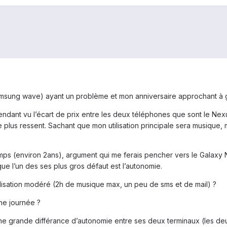
msung wave) ayant un problème et mon anniversaire approchant à g
dant vu l’écart de prix entre les deux téléphones que sont le Nexu
 plus ressent. Sachant que mon utilisation principale sera musique,
mps (environ 2ans), argument qui me ferais pencher vers le Galaxy N
 que l’un des ses plus gros défaut est l’autonomie.
ilisation modéré (2h de musique max, un peu de sms et de mail) ?
une journée ?
-il une grande différance d’autonomie entre ses deux terminaux (les d