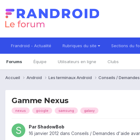
Frandroid - Actualité
Rubriques du site
Sections du f
Forums
Équipe
Utilisateurs en ligne
Clubs
Accueil
Android
Les terminaux Android
Conseils / Demandes
Gamme Nexus
nexus
google
samsung
galaxy
Par
ShadowBob
16 janvier 2012
dans
Conseils / Demandes d'aide avan