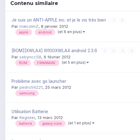
Contenu similaire
Je suis un ANTI-APPLE inc. et je le vis très bien
1
2
Par
malcolmZ
,
8 janvier 2012
(et 6 en plus)
apple
android
[ROM][XWLA4] I9100XWLA4 android 2.3.6
1
2
3
4
Par
sebyncc58
,
6 février 2012
(et 5 en plus)
ROM
FIRMWARE
Problème avec go launcher
Par
pedro54221
,
25 mars 2012
samsung
Utilisation Batterie
Par
Register
,
13 mars 2012
(et 1 en plus)
batterie
galaxy note