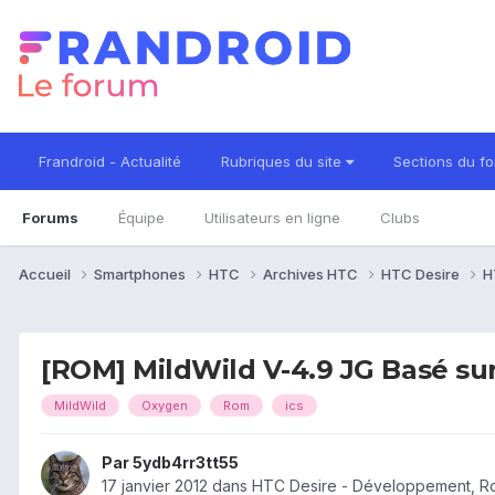
Frandroid - Actualité
Rubriques du site
Sections du f
Forums
Équipe
Utilisateurs en ligne
Clubs
Accueil
Smartphones
HTC
Archives HTC
HTC Desire
H
[ROM] MildWild V-4.9 JG Basé su
MildWild
Oxygen
Rom
ics
Par
5ydb4rr3tt55
17 janvier 2012
dans
HTC Desire - Développement, R