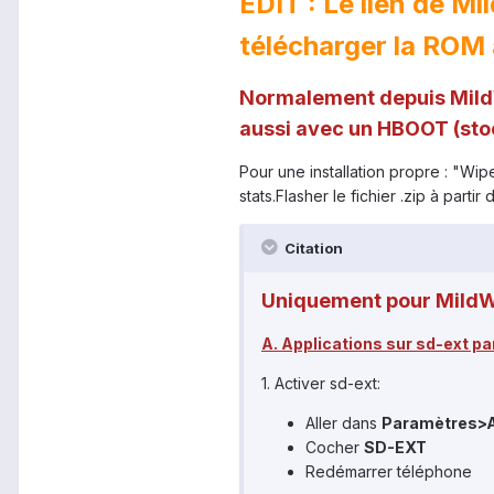
EDIT : Le lien de Mi
télécharger la ROM à
Normalement depuis MildW
aussi avec un HBOOT (sto
Pour une installation propre : "Wip
stats.Flasher le fichier .zip à parti
Citation
Uniquement pour MildWil
A. Applications sur sd-ext par
1. Activer sd-ext:
Aller dans
Paramètres
>
Cocher
SD-EXT
Redémarrer téléphone