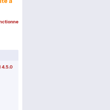
ite à
nctionne
 4.5.0