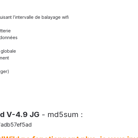
isant l’intervalle de balayage wifi
tterie
 données
e globale
ement
rger)
ld V-4.9 JG
- md5sum :
adb57ef5ad