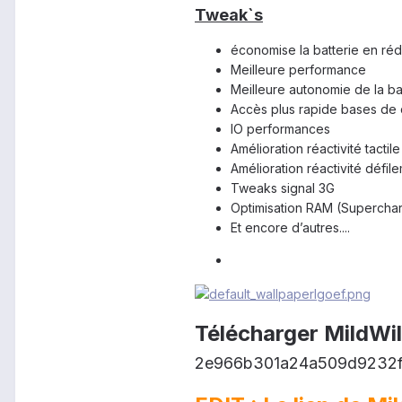
Tweak`s
économise la batterie en rédu
Meilleure performance
Meilleure autonomie de la ba
Accès plus rapide bases de
IO performances
Amélioration réactivité tactil
Amélioration réactivité défil
Tweaks signal 3G
Optimisation RAM (Supercha
Et encore d’autres....
Télécharger MildWi
2e966b301a24a509d9232f