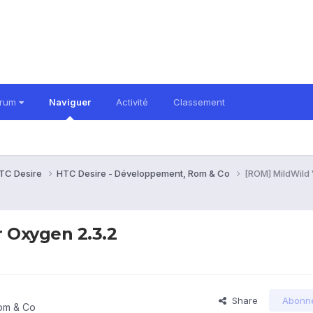
orum
Naviguer
Activité
Classement
TC Desire
HTC Desire - Développement, Rom & Co
[ROM] MildWild 
r Oxygen 2.3.2
Share
Abonn
om & Co