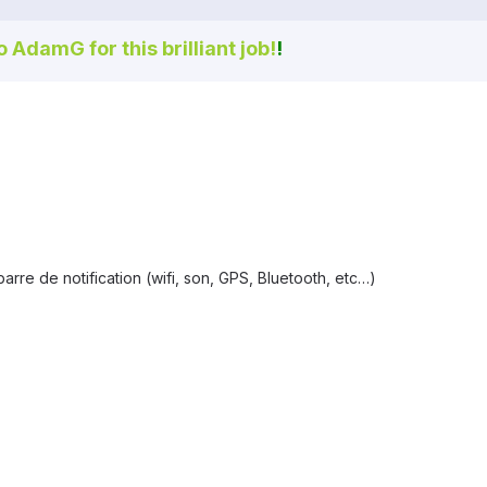
to AdamG for this brilliant job!
!
rre de notification (wifi, son, GPS, Bluetooth, etc…)
)