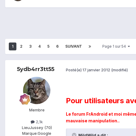
1
2
3
4
5
6
SUIVANT
Page 1 sur 54
5ydb4rr3tt55
Posté(e)
17 janvier 2012
(modifié)
Pour utilisateurs ave
Membre
Le forum FrAndroid et moi même 
mauvaise manipulation..
2,1k
Lieu
Jussey (70)
Marque:
Google
MildWild a dit :