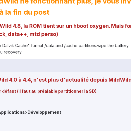
ldWild ne fonctionnant plus, je vous inv
 la fin du post
ild 4.8, la ROM tient sur un hboot oxygen.
Mais fo
ck, data++, mtd perso)
e Dalvik Cache" format /data and /cache partitions.wipe the battery
r du recovery
d 4.0 à 4.4, n'est plus d'actualité depuis MildWild
 défaut (il faut au préalable partitionner la SD)
Applications>Développement