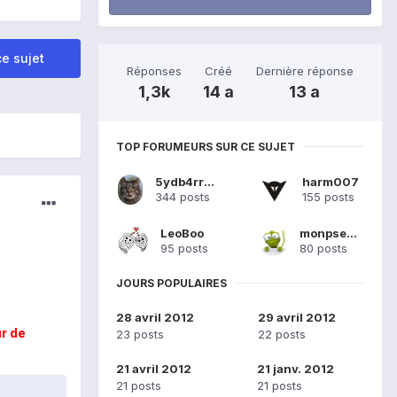
e sujet
Réponses
Créé
Dernière réponse
1,3k
14 a
13 a
TOP FORUMEURS SUR CE SUJET
5ydb4rr3tt55
harm007
344 posts
155 posts
LeoBoo
monpseudo
95 posts
80 posts
JOURS POPULAIRES
28 avril 2012
29 avril 2012
r de
23 posts
22 posts
21 avril 2012
21 janv. 2012
21 posts
21 posts