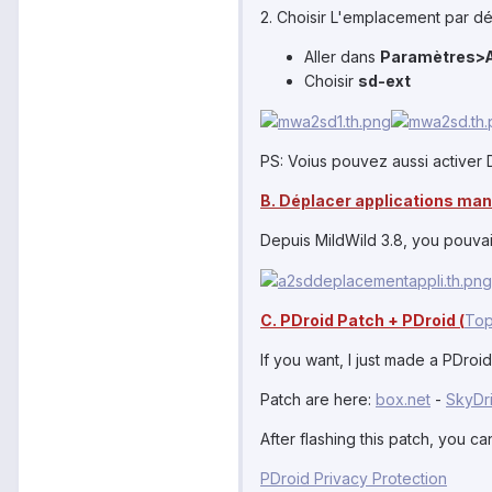
2. Choisir L'emplacement par dé
Aller dans
Paramètres>A
Choisir
sd-ext
PS: Voius pouvez aussi activer 
B. Déplacer applica
tions
manu
Depuis MildWild 3.8, you pouva
C. PDroid Patch + PDroid (
Top
If you want, I just made a PDroi
Patch are here:
box.net
-
SkyDr
After flashing this patch, you ca
PDroid Privacy Protection