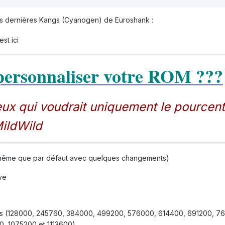
es dernières Kangs (Cyanogen) de Euroshank :
est ici
personnaliser votre ROM ???
ux qui voudrait uniquement le pourcen
ildWild
 même que par défaut avec quelques changements)
ve
les (128000, 245760, 384000, 499200, 576000, 614400, 691200, 7
, 1075200 et 1113600)