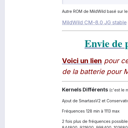
Autre ROM de MildWild basé sur l
MildWild CM-8.0 JG stable
Envie de 
Voici un lien
pour ce
de la batterie
pour M
Kernels Différents
(c'est le
Ajout de SmartassV2 et Conservati
Fréquences 128 min à 1113 max
2 fois plus de fréquences possib
844800, 921600, 998400, 1036800