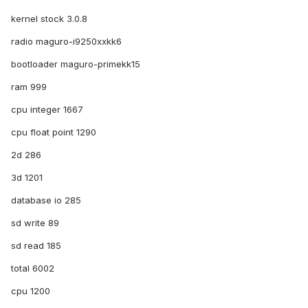
kernel stock 3.0.8
radio maguro-i9250xxkk6
bootloader maguro-primekk15
ram 999
cpu integer 1667
cpu float point 1290
2d 286
3d 1201
database io 285
sd write 89
sd read 185
total 6002
cpu 1200