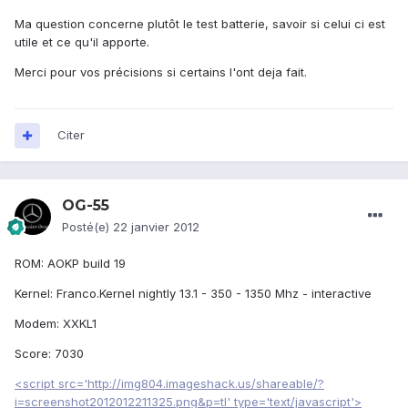
Ma question concerne plutôt le test batterie, savoir si celui ci est
utile et ce qu'il apporte.
Merci pour vos précisions si certains l'ont deja fait.
Citer
OG-55
Posté(e)
22 janvier 2012
ROM: AOKP build 19
Kernel: Franco.Kernel nightly 13.1 - 350 - 1350 Mhz - interactive
Modem: XXKL1
Score: 7030
<script src='http://img804.imageshack.us/shareable/?
i=screenshot2012012211325.png&p=tl' type='text/javascript'>