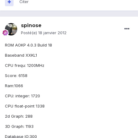
Citer
spinose
Posté(e)
18 janvier 2012
ROM AOKP 4.0.3 Build 18
Baseband XXKL1
CPU frequ: 1200MHz
Score: 6158
Ram:1066
CPU: integer: 1720
CPU float-point 1338
2d Graph: 288
3D Graph: 1193
Database IO:300