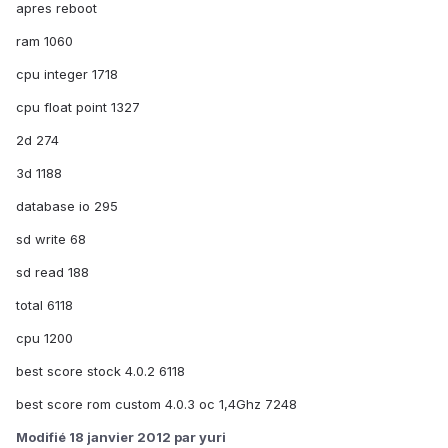
apres reboot
ram 1060
cpu integer 1718
cpu float point 1327
2d 274
3d 1188
database io 295
sd write 68
sd read 188
total 6118
cpu 1200
best score stock 4.0.2 6118
best score rom custom 4.0.3 oc 1,4Ghz 7248
Modifié
18 janvier 2012
par yuri