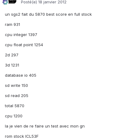
Posté(e)
18 janvier 2012
un sgs2 fait du 5870 best score en full stock
ram 931
cpu integer 1397
cpu float point 1254
2d 297
3d 1231
database io 405
sd write 150
sd read 205
total 5870
cpu 1200
la je vien de re faire un test avec mon gn
rom stock ICL53F