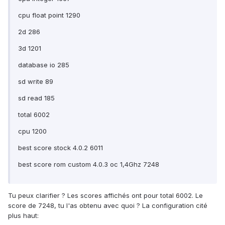
cpu float point 1290
2d 286
3d 1201
database io 285
sd write 89
sd read 185
total 6002
cpu 1200
best score stock 4.0.2 6011
best score rom custom 4.0.3 oc 1,4Ghz 7248
Tu peux clarifier ? Les scores affichés ont pour total 6002. Le
score de 7248, tu l'as obtenu avec quoi ? La configuration cité
plus haut: