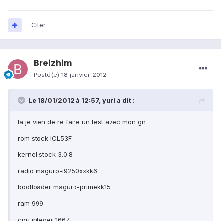
Citer
Breizhim
Posté(e)
18 janvier 2012
Le 18/01/2012 à 12:57, yuri a dit :
la je vien de re faire un test avec mon gn
rom stock ICL53F
kernel stock 3.0.8
radio maguro-i9250xxkk6
bootloader maguro-primekk15
ram 999
cpu integer 1667