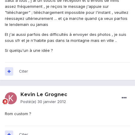
Salut à tous , j'ai un soucis de réception et d'envois de mms
assez fréquemment , je reçois le message j'appuie sur
"télécharger" ; téléchargement impossible pour l'instant , veuillez
réessayez ultérieurement ... et ça marche quand ça veux parfois
le lendemain ou jamais
Et j'ai aussi parfois des difficultés à envoyer des photos , je suis
sous sfr et je n'habite pas dans la montagne mais en ville ..
Si quelqu'un à une idée ?
Citer
Kevin Le Grognec
Posté(e)
30 janvier 2012
Rom custom ?
Citer