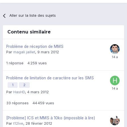
Aller sur la liste des sujets
Contenu similaire
Problème de réception de MMS
Par
magali jaillet
,
9 mars 2012
1
réponse
4 259
vues
Problème de limitation de caractère sur les SMS
1
2
Par
HasHD
,
4 mars 2012
33
réponses
44 459
vues
[Problème] ICS et MMS à 10ko (impossible à lire)
Par
t12lve
,
28 février 2012