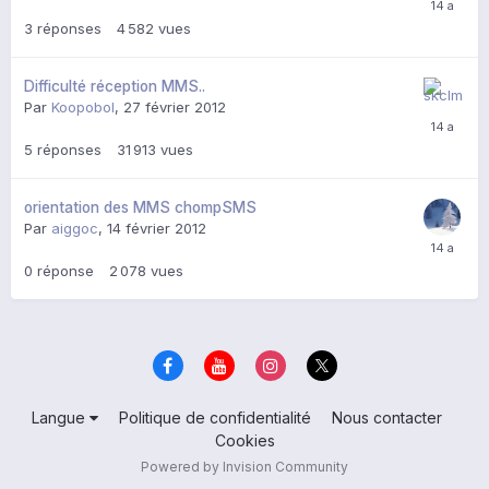
3
réponses
4 582
vues
Difficulté réception MMS..
Par
Koopobol
,
27 février 2012
5
réponses
31 913
vues
orientation des MMS chompSMS
Par
aiggoc
,
14 février 2012
0
réponse
2 078
vues
Langue
Politique de confidentialité
Nous contacter
Cookies
Powered by Invision Community