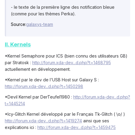
- le texte de la première ligne des notification bleue
(comme pour les thèmes Perka).
Source:
galaxys-team
II. Kernels
*Kernel Semaphore pour ICS (bien connu des utilisateurs GB)
par Stratosk :
http://forum.xda-dev...d.php?t=1468795
actuellement en développement.
*Kernel par le dev de l'USB Host sur Galaxy S :
http://forum.xda-dev...d.php?t=1450298
*Devil Kernel par DerTeufel1980 :
http://forum.xda-dev...d.php?
t=1445214
*Icy-Glitch Kernel développé par le Français Tk-Glitch ( \o/ )
http://forum.xda-dev...d.php?t=1419274
ainsi que ses
explications ici :
http://forum.xda-dev...d.php?t=1459475