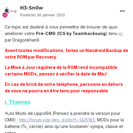
H3-Sn0w
Posté(e)
30 janvier 2012
Ce topic est destiné à vous permettre de trouver de quoi
améliorer votre
Pré-CM9
(
ICS by Teamhacksung
) tenu
ici
par Dragonkhan9.
Avant toutes modifications, faites un Nandroid Backup de
votre ROM par Recovery.
La Mise à Jour régulière de la ROM rend incompatible
certains MODs, pensez à vérifier la date de MàJ
En cas de brick de votre téléphone, personne en dehors
de vous ne pourra en être tenu pour responsable
I. Themes
*Les Mods de Lippol94 (Pensez à prendre la version pour
CM9) :
http://forum.xda-dev...d.php?t=1425183
, MODs pour la
batterie (%, cercle) ainsi qu'une bootanim' sympa, classe et
sobre