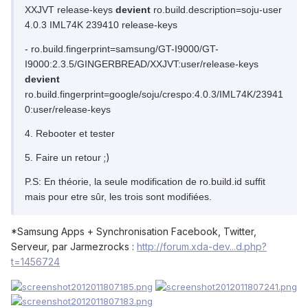
XXJVT release-keys
devient
ro.build.description=soju-user
4.0.3 IML74K 239410 release-keys
- ro.build.fingerprint=samsung/GT-I9000/GT-
I9000:2.3.5/GINGERBREAD/XXJVT:user/release-keys
devient
ro.build.fingerprint=google/soju/crespo:4.0.3/IML74K/23941
0:user/release-keys
4. Rebooter et tester
;)
5. Faire un retour
P.S: En théorie, la seule modification de ro.build.id suffit
mais pour etre sûr, les trois sont modifiées.
*Samsung Apps + Synchronisation Facebook, Twitter,
Serveur, par Jarmezrocks :
http://forum.xda-dev...d.php?
t=1456724