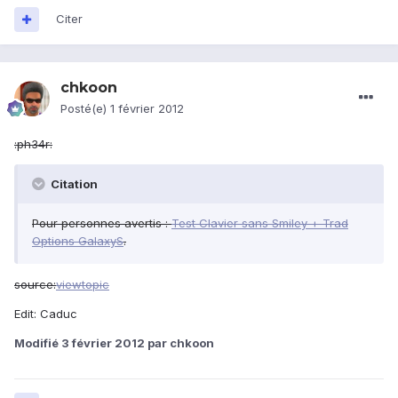
Citer
chkoon
Posté(e)
1 février 2012
:ph34r:
Citation
Pour personnes avertis :
Test Clavier sans Smiley + Trad
Options GalaxyS
.
source:
viewtopic
Edit: Caduc
Modifié
3 février 2012
par chkoon