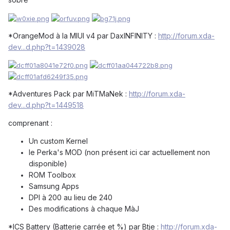
*OrangeMod à la MIUI v4 par DaxINFINITY :
http://forum.xda-
dev...d.php?t=1439028
*Adventures Pack par MiTMaNek :
http://forum.xda-
dev...d.php?t=1449518
comprenant :
Un custom Kernel
le Perka's MOD (non présent ici car actuellement non
disponible)
ROM Toolbox
Samsung Apps
DPI à 200 au lieu de 240
Des modifications à chaque MàJ
*ICS Battery (Batterie carrée et %) par Btje :
http://forum.xda-