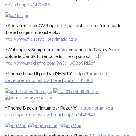
dev...d.php?t=1473536
*Bootanim' look CM9 uploadé par sk4c (merci à lui) car le
thread original n'existe plus :
http://www.fileserve...otanimation.zip
*Wallpapers Somptueux en provenance du Galaxy Nexus
uploadé par Sk4c (encore lui, il est partout =D) :
http://www.mediafire.com/?w3c1jw98b9fd2bf
*Theme LunarUI par DaxINFINITY :
http://forum.xda-
developers.com/showthread.php?t=1411662
*Theme Black Infinitum par Razer(x) :
http://forum.xda-
developers.com/showthread.php?t=1445647
*Nombreux types de batterie par Shayne77 :
http://forum.xda-